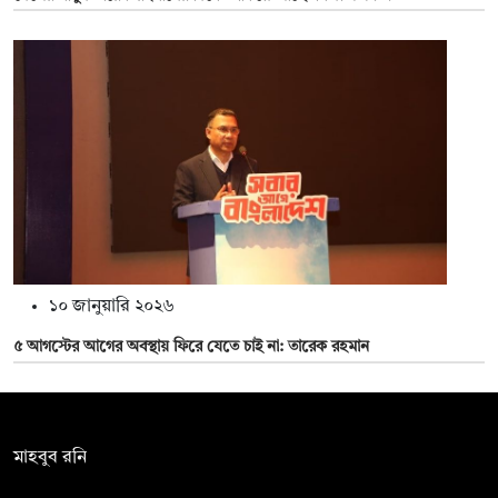
১০ জানুয়ারি ২০২৬
৫ আগস্টের আগের অবস্থায় ফিরে যেতে চাই না: তারেক রহমান
সম্পাদক:
মাহবুব রনি
দ্য ডেইলি ক্যাম্পাস, দ্বিতীয় তলা, হাসান হোল্ডিংস, ৫২/১ নিউ ইস্কাটন