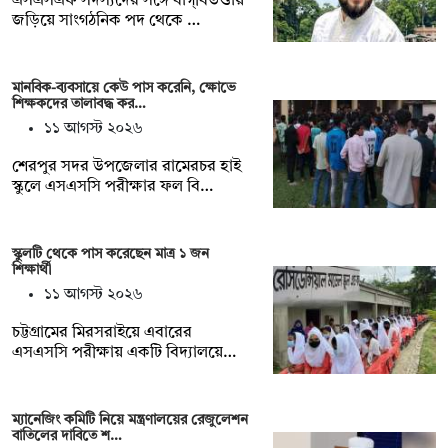
এসএসএফ সদস্যদের সঙ্গে বাগ্‌বিতণ্ডায়
জড়িয়ে সাংগঠনিক পদ থেকে …
মানবিক-ব্যবসায়ে কেউ পাস করেনি, ক্ষোভে
শিক্ষকদের তালাবদ্ধ কর…
১১ আগস্ট ২০২৬
শেরপুর সদর উপজেলার রামেরচর হাই
স্কুলে এসএসসি পরীক্ষার ফল বি…
স্কুলটি থেকে পাস করেছেন মাত্র ১ জন
শিক্ষার্থী
১১ আগস্ট ২০২৬
চট্টগ্রামের মিরসরাইয়ে এবারের
এসএসসি পরীক্ষায় একটি বিদ্যালয়ে…
ম্যানেজিং কমিটি নিয়ে মন্ত্রণালয়ের রেজুলেশন
বাতিলের দাবিতে শ…