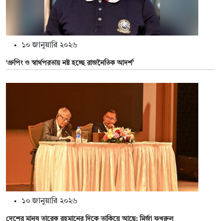
১০ জানুয়ারি ২০২৬
‘গ্রুপিং ও স্বার্থপরতায় নষ্ট হচ্ছে রাজনৈতিক আদর্শ’
১০ জানুয়ারি ২০২৬
দেশের মানুষ তারেক রহমানের দিকে তাকিয়ে আছে: মির্জা ফখরুল