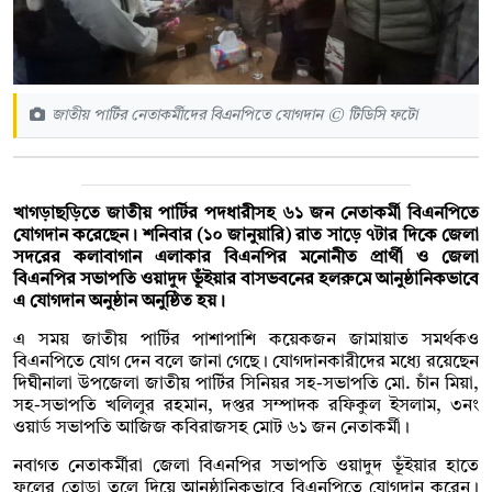
জাতীয় পার্টির নেতাকর্মীদের বিএনপিতে যোগদান © টিডিসি ফটো
খাগড়াছড়িতে জাতীয় পার্টির পদধারীসহ ৬১ জন নেতাকর্মী বিএনপিতে
যোগদান করেছেন। শনিবার (১০ জানুয়ারি) রাত সাড়ে ৭টার দিকে জেলা
সদরের কলাবাগান এলাকার বিএনপির মনোনীত প্রার্থী ও জেলা
বিএনপির সভাপতি ওয়াদুদ ভূঁইয়ার বাসভবনের হলরুমে আনুষ্ঠানিকভাবে
এ যোগদান অনুষ্ঠান অনুষ্ঠিত হয়।
এ সময় জাতীয় পার্টির পাশাপাশি কয়েকজন জামায়াত সমর্থকও
বিএনপিতে যোগ দেন বলে জানা গেছে। যোগদানকারীদের মধ্যে রয়েছেন
দিঘীনালা উপজেলা জাতীয় পার্টির সিনিয়র সহ-সভাপতি মো. চাঁন মিয়া,
সহ-সভাপতি খলিলুর রহমান, দপ্তর সম্পাদক রফিকুল ইসলাম, ৩নং
ওয়ার্ড সভাপতি আজিজ কবিরাজসহ মোট ৬১ জন নেতাকর্মী।
নবাগত নেতাকর্মীরা জেলা বিএনপির সভাপতি ওয়াদুদ ভূঁইয়ার হাতে
ফুলের তোড়া তুলে দিয়ে আনুষ্ঠানিকভাবে বিএনপিতে যোগদান করেন।