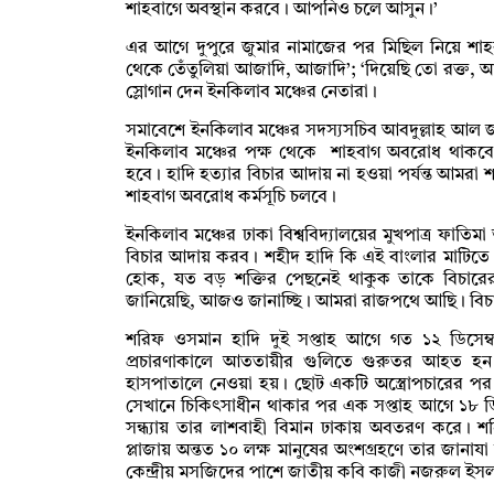
শাহবাগে অবস্থান করবে। আপনিও চলে আসুন।’
এর আগে দুপুরে জুমার নামাজের পর মিছিল নিয়ে শাহ
থেকে তেঁতুলিয়া আজাদি, আজাদি’; ‘দিয়েছি তো রক্ত, আরও 
স্লোগান দেন ইনকিলাব মঞ্চের নেতারা।
সমাবেশে ইনকিলাব মঞ্চের সদস্যসচিব আবদুল্লাহ 
ইনকিলাব মঞ্চের পক্ষ থেকে শাহবাগ অবরোধ থাকবে
হবে। হাদি হত্যার বিচার আদায় না হওয়া পর্যন্ত আমরা শা
শাহবাগ অবরোধ কর্মসূচি চলবে।
ইনকিলাব মঞ্চের ঢাকা বিশ্ববিদ্যালয়ের মুখপাত্র ফাত
বিচার আদায় করব। শহীদ হাদি কি এই বাংলার মাটিতে 
হোক, যত বড় শক্তির পেছনেই থাকুক তাকে বিচা
জানিয়েছি, আজও জানাচ্ছি। আমরা রাজপথে আছি। বিচার
শরিফ ওসমান হাদি দুই সপ্তাহ আগে গত ১২ ডিসেম্ব
প্রচারণাকালে আততায়ীর গুলিতে গুরুতর আহত হন
হাসপাতালে নেওয়া হয়। ছোট একটি অস্ত্রোপচারের পর
সেখানে চিকিৎসাধীন থাকার পর এক সপ্তাহ আগে ১৮ ডিস
সন্ধ্যায় তার লাশবাহী বিমান ঢাকায় অবতরণ করে। শ
প্লাজায় অন্তত ১০ লক্ষ মানুষের অংশগ্রহণে তার জানাযা
কেন্দ্রীয় মসজিদের পাশে জাতীয় কবি কাজী নজরুল ইস