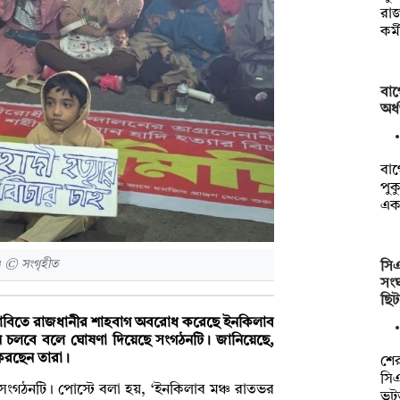
রা
কর্
বাগ
অর্
বাগ
পুক
এক
ও © সংগৃহীত
সি
সংঘ
ছি
র দাবিতে রাজধানীর শাহবাগ অবরোধ করেছে ইনকিলাব
স্থান চলবে বলে ঘোষণা দিয়েছে সংগঠনটি। জানিয়েছে,
 করছেন তারা।
শে
সি
 সংগঠনটি। পোস্টে বলা হয়, ‘ইনকিলাব মঞ্চ রাতভর
ভট