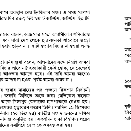
বাগে অবস্থান নেয় ইনকিলাব মঞ্চ। এ সময় ‘রূপসা
দিব রক্ত’; ‘উই ওয়ান্ট জাস্টিস, জাস্টিস’ ইত্যাদি
আদ
পাল
আস
আল জাবের বলেন, আজকের মতো আগামীকাল শনিবারও
 এবং সারা দেশ থেকে ছাত্র-জনতা শাহবাগে জড়ো
হবাগ ছাড়ব না। হাদি হত্যার বিচার না হওয়া পর্যন্ত
ময়ম
থেক
আস
িমা তাসনিম জুমা বলেন, আপনাদের সঙ্গে নিয়েই আমরা
বিচার পাবে না? হত্যাকারী যে-ই হোক, যে দেশেরই
রের আওতায় আনতে হবে। এই দাবি আমরা আগেও
 আদায় না হওয়া পর্যন্ত আমরা থামব না।
১০
কত
র জুমার নামাজের পর পল্টনে রিকশায় নির্বাচনী
। জরুরি ভিত্তিতে তাকে ঢাকা মেডিকেল কলেজ
 তাকে সিঙ্গাপুর জেনারেল হাসপাতালে নেওয়া হয়।
ফুট
েম্বর মৃত্যুবরণ করেন তিনি। পরদিন ১৯ ডিসেম্বর
লিও
নিবার (২০ ডিসেম্বর) জাতীয় সংসদ ভবনের দক্ষিণ
রো
 নামাজ অনুষ্ঠিত হয়। একইদিন ঢাকা বিশ্ববিদ্যালয়ের
লামের সমাধিসৌধে তাকে কবরস্থ করা হয়।