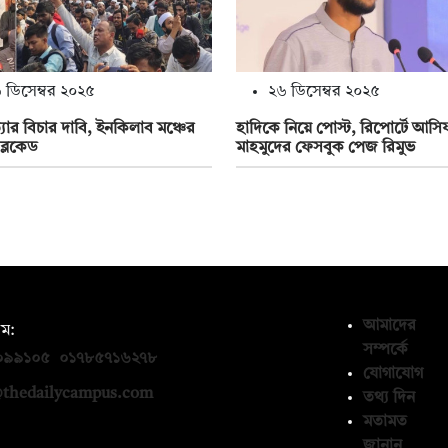
 ডিসেম্বর ২০২৫
২৬ ডিসেম্বর ২০২৫
্যার বিচার দাবি, ইনকিলাব মঞ্চের
হাদিকে নিয়ে পোস্ট, রিপোর্টে আসি
ব্লকেড
মাহমুদের ফেসবুক পেজ রিমুভ
আমাদের
ম:
সম্পর্কে
০৯৯১০৫
,
০১৭৮৫৭১৬২৭৮
যোগাযোগ
thedailycampus.com
তথ্য দিন
মতামত
জানান