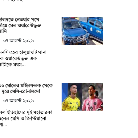
ালদতে নেওয়ার পথে
িয়ে গেল ওয়ারেন্টভুক্ত
ামি
০৭ আগস্ট ২০২৬
নসিংহের হালুয়াঘাট থানা
ে ওয়ারেন্টভুক্ত এক
ামিকে ময়ম…
০০ গোলের মাইলফলক থেকে
 দূরে মেসি-রোনালদো
০৭ আগস্ট ২০২৬
বল ইতিহাসের দুই মহাতারকা
নেল মেসি ও ক্রিস্টিয়ানো
না…