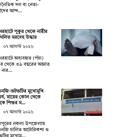
জনৈতিক দল বা নেতা-
মীদের আন্দ…
েরহাটে পুকুর থেকে নারীর
ধগলিত মরদেহ উদ্ধার
০৭ আগস্ট ২০২৬
েরহাটে অব্যবহৃত (পঁচা)
ুর থেকে ৩৯ বছরের অজ্ঞাত
 নার…
এনজি-ভটভটির মুখোমুখি
র্ষ, মায়ের কোল থেকে
টকে শিশুর ম…
০৭ আগস্ট ২০২৬
রপুরের নকলা উপজেলায়
এনজি চালিত অটোরিকশা ও
ভটির মুখোমু…