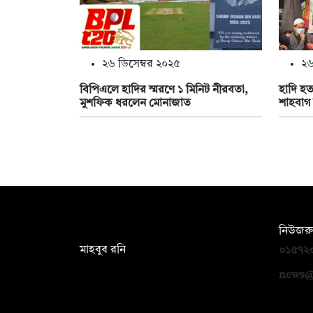
২৬ ডিসেম্বর ২০২৫
২৬
বিপিএলে হাদির স্মরণে ১ মিনিট নীরবতা,
হাদি হত
মুশফিক ধরলেন মোনাজাত
শাহবাগ 
সম্পাদক:
নিউজরু
মাহবুব রনি
০১৫৭২
দ্য ডেইলি ক্যাম্পাস, দ্বিতীয় তলা, হাসান
news@
হোল্ডিংস, ৫২/১ নিউ ইস্কাটন রোড, ঢাকা
১০০০