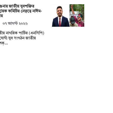
ুনায় জাতীয় যুবশক্তির
বায়ক কমিটির নেতৃত্বে নাঈম-
লয়
০৭ আগস্ট ২০২৬
ীয় নাগরিক পার্টির (এনসিপি)
যোগী যুব সংগঠন জাতীয়
বশক্…