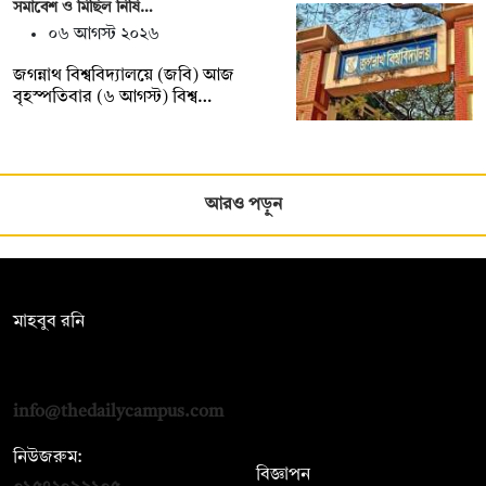
সমাবেশ ও মিছিল নিষি…
০৬ আগস্ট ২০২৬
জগন্নাথ বিশ্ববিদ্যালয়ে (জবি) আজ
বৃহস্পতিবার (৬ আগস্ট) বিশ্ব…
আরও পড়ুন
সম্পাদক:
মাহবুব রনি
দ্য ডেইলি ক্যাম্পাস, দ্বিতীয় তলা, হাসান হোল্ডিংস, ৫২/১ নিউ ইস্কাটন
রোড, ঢাকা ১০০০
info@thedailycampus.com
নিউজরুম:
বিজ্ঞাপন