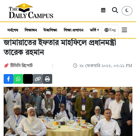
Eng
সর্বশেষ
শিক্ষাঙ্গন
উচ্চশিক্ষা
শিক্ষা প্রশাসন
ভর্তি পরীক্ষা
কর্মসংস্থান
জামায়াতের ইফতার মাহফিলে প্রধানমন্ত্রী
তারেক রহমান
টিডিসি রিপোর্ট
২৮ ফেব্রুয়ারি ২০২৬, ০৬:১১ PM