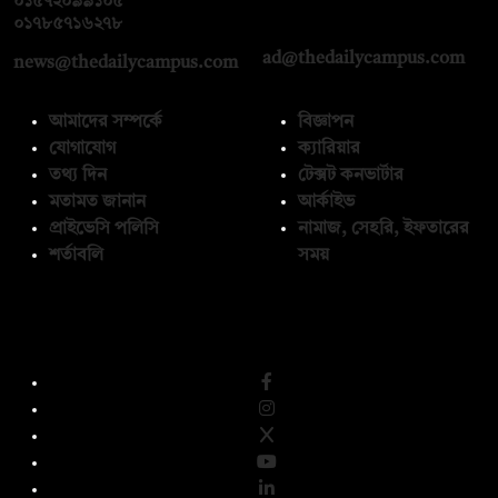
০১৫৭২০৯৯১০৫
,
০১৭১২১৩৬৫৯৩
০১৭৮৫৭১৬২৭৮
ad@thedailycampus.com
news@thedailycampus.com
আমাদের সম্পর্কে
বিজ্ঞাপন
যোগাযোগ
ক্যারিয়ার
তথ্য দিন
টেক্সট কনভার্টার
মতামত জানান
আর্কাইভ
প্রাইভেসি পলিসি
নামাজ, সেহরি, ইফতারের
শর্তাবলি
সময়
অনুসরণ করুন