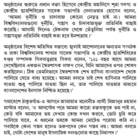
অনুষ্ঠানের শুরুতে প্রধান বক্তা হিসেবে কেন্দ্রীয় মজলিসে শূরা সদস্য ও
কেন্দ্রীয় ছাত্রশিবিরের সাবেক সভাপতি দেলাওয়ার হোসেন বলেন,
‘আমরা দুর্নীতি ও চাদাবাজ কোনো নেতৃত্ব চাই না। আমরা
বিশ্ববিদ্যালয়গুলো দুর্নীতি, সন্ত্রাস ও চাঁদাবাজমুক্ত প্রতিনিধি বাছাই
করেছি। আগামী দিনেও টেকনাফ থেকে তেঁতুলিয়া পর্যন্ত দুর্নীতি ও
সন্ত্রাসমুক্ত প্রতিনিধি বাছাই করা হবে ইনশাল্লাহ।’
অনুষ্ঠানের বিশেষ অতিথির বক্তব্যে জুলাই আন্দোলনের অন্যতম সংগঠক
ও ঢাকা বিশ্ববিদ্যালয় শাখার সাবেক সভাপতি ও কেন্দ্রীয় ছাত্রশিবিরের
দপ্তর সম্পাদক সিবগাতুল্লাহ সিবগা বলেন, ‘১২১ বছর আগে আমরা
দেখেছিলাম একজন স্বৈরশাসক লক্ষণ সেন, যিনি আমাদের ওপর শোষণ
করছিলেন। ঠিক তেমনিভাবে স্বৈরশাসক শেখ হাসিনা বাংলাদেশ থেকে
পালিয়ে যেতে বাধ্য হয়েছে। আমরা বলতে চাই শেখ হাসিনার পালিয়ে
যাওয়া শুধু পালিয়ে যাওয়া ছিল না, তার পালিয়ে যাওয়ার মাধ্যমে
বাংলাদেশের ইনসাফ নিশ্চিত হয়েছে।’
সমাবেশে ঠাকুরগাঁও-৩ আসনে জামায়াত মনোনীত প্রার্থী মিজানুর রহমান
মাস্টার বলেন, ‘৫ আগস্টের পরে আমরা কারো রক্তচক্ষুকে ভয় পাই না,
কেউ যদি আমাদের ভয় দেখায় কেন্দ্র দখল করবে, ভোট চুরি করে
পালিয়ে যাবে, এ ধরনের ভয়কে আমরা মোটেও পরোয়া করি না।
সবাইকে কেনা সম্ভব হলেও তরুণদের কেন সম্ভব নয়। আমরা বলতে
চাই, গোটা দেশের মানুষ ইসলামিক দলগুলোর কাছে নিরাপদ।’