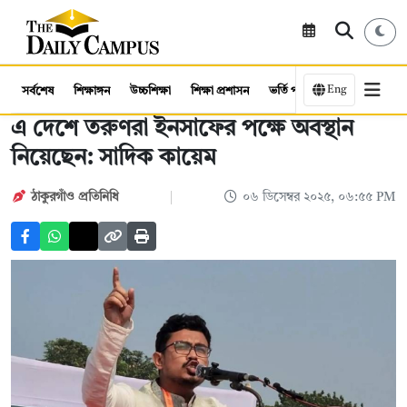
Eng
সর্বশেষ
শিক্ষাঙ্গন
উচ্চশিক্ষা
শিক্ষা প্রশাসন
ভর্তি পরীক্ষা
কর্মসংস্থান
এ দেশে তরুণরা ইনসাফের পক্ষে অবস্থান
নিয়েছেন: সাদিক কায়েম
ঠাকুরগাঁও প্রতিনিধি
০৬ ডিসেম্বর ২০২৫, ০৬:৫৫ PM