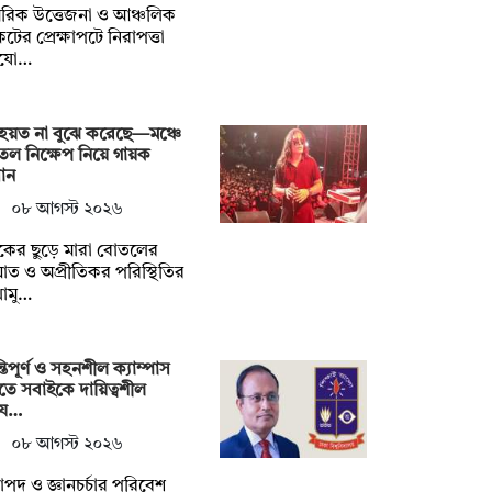
রিক উত্তেজনা ও আঞ্চলিক
টের প্রেক্ষাপটে নিরাপত্তা
যো…
হয়ত না ‍বুঝে করেছে—মঞ্চে
ল নিক্ষেপ নিয়ে গায়ক
ান
০৮ আগস্ট ২০২৬
শকের ছুড়ে মারা বোতলের
ত ও অপ্রীতিকর পরিস্থিতির
োমু…
্তিপূর্ণ ও সহনশীল ক্যাম্পাস
তে সবাইকে দায়িত্বশীল
য…
০৮ আগস্ট ২০২৬
াপদ ও জ্ঞানচর্চার পরিবেশ