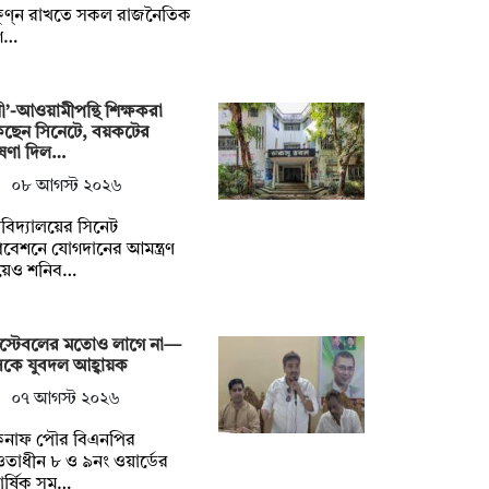
ষুণ্ন রাখতে সকল রাজনৈতিক
গ…
নী’-আওয়ামীপন্থি শিক্ষকরা
কছেন সিনেটে, বয়কটের
ষণা দিল…
০৮ আগস্ট ২০২৬
্ববিদ্যালয়ের সিনেট
বেশনে যোগদানের আমন্ত্রণ
য়েও শনিব…
স্টেবলের মতোও লাগে না—
কে যুবদল আহ্বায়ক
০৭ আগস্ট ২০২৬
কনাফ পৌর বিএনপির
াধীন ৮ ও ৯নং ওয়ার্ডের
িবার্ষিক সম…