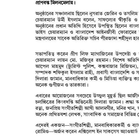
প্রাণবন্ত মিলনমেলায়।
অনুষ্ঠানের সঞ্চালনায় ছিলেন নুসরাত জেরিন ও তসলিম হা
চেয়ারম্যান উর্মী ইসলাম বলেন, সাফল্যের স্বীকৃত
অনুষ্ঠানের প্রধান অতিথি হিসেবে উপস্থিত ছিলেন বাং
ভাইস চেয়ারম্যান ও বাংলাদেশ আইনজীবী ফোরামের
মন্ত্রণালয়ের সাবেক অতিরিক্ত সচিব পীরজাদা শহীদুল হা
সভাপতিত্ব করেন গ্রীণ লিফ ম্যাগাজিনের উপদেষ্টা ও কক্
চেয়ারম্যান লায়ন মো. মজিবুর রহমান। বিশেষ অতিথ
আপেল মাহমুদ (ট্যুরিস্ট পুলিশ, কক্সবাজার রিজিয়
সম্পাদক শফিকুল ইসলাম রাহী, প্রবাসী বাংলাদেশি ও সম
দিলারা জামান, মানবাধিকার কর্মী ও মিডিয়া ব্যক্তিত্ব 
অনেক গুণীজন ও তারকারা।
এবারের আয়োজনের সবচেয়ে উজ্জ্বল মুহূর্ত ছিল আজীবন
চলচ্চিত্রের কিংবদন্তি অভিনেত্রী দিলারা জামান। শ্রদ্
রত্না, জনপ্রিয় সংগীতশিল্পী আখী আলমগীর, মনির খান,
অনেক প্রথিতযশা লেখক, সাংবাদিক ও সমাজের বিভিন্ন ক্
এদেরই একজন—সংগীতশিল্পী, মানবাধিকারকর্মী ও ব্যা
রোমিও—অর্জন করেন এক্সিলেন্স ইন সাকসেস অ্যাওয়ার্