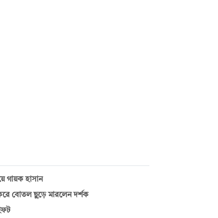
য়ে গায়ক হাসান
্য করে বোতল ছুড়ে মারলেন দর্শক
ুইফট