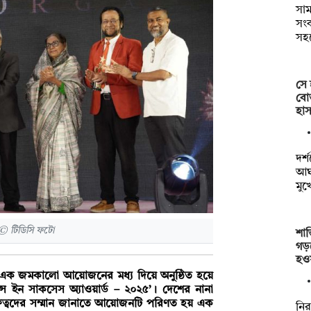
সাম
সংক
সহ
সে 
বোত
হাস
দর্
আঘা
মুখ
 © টিডিসি ফটো
শান
গড়
হও
ক জমকালো আয়োজনের মধ্য দিয়ে অনুষ্ঠিত হয়ে
লেন্স ইন সাকসেস অ্যাওয়ার্ড – ২০২৫’। দেশের নানা
যক্তিত্বদের সম্মান জানাতে আয়োজনটি পরিণত হয় এক
নির