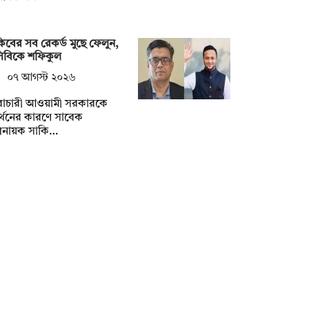
িবের সব রেকর্ড মুছে ফেলুন,
সিবিকে শফিকুল
০৭ আগস্ট ২০২৬
ৈরাচারী আওয়ামী সরকারকে
্থনের কারণে সাবেক
িনায়ক সাকি…