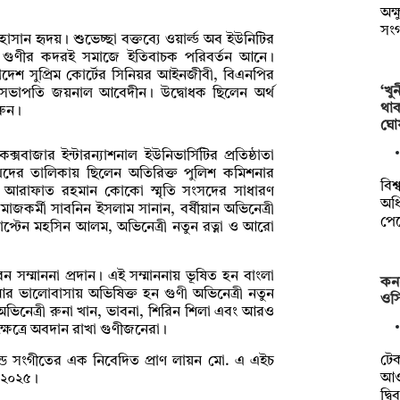
অক্
সং
সান হৃদয়। শুভেচ্ছা বক্তব্যে ওয়ার্ল্ড অব ইউনিটির
ি ও গুণীর কদরই সমাজে ইতিবাচক পরিবর্তন আনে।
লাদেশ সুপ্রিম কোর্টের সিনিয়র আইনজীবী, বিএনপির
‘খু
 সভাপতি জয়নাল আবেদীন। উদ্বোধক ছিলেন অর্থ
থা
রুন।
ঘো
সবাজার ইন্টারন্যাশনাল ইউনিভার্সিটির প্রতিষ্ঠাতা
িদের তালিকায় ছিলেন অতিরিক্ত পুলিশ কমিশনার
বিশ
ন), আরাফাত রহমান কোকো স্মৃতি সংসদের সাধারণ
অধি
াজকর্মী সাবনিন ইসলাম সানান, বর্ষীয়ান অভিনেত্রী
পে
ক্যাপ্টেন মহসিন আলম, অভিনেত্রী নতুন রত্না ও আরো
 সম্মাননা প্রদান। এই সম্মাননায় ভূষিত হন বাংলা
কন
ধা আর ভালোবাসায় অভিষিক্ত হন গুণী অভিনেত্রী নতুন
ওসি
 অভিনেত্রী রুনা খান, ভাবনা, শিরিন শিলা এবং আরও
ষেত্রে অবদান রাখা গুণীজনেরা।
টে
ন্ড সংগীতের এক নিবেদিত প্রাণ লায়ন মো. এ এইচ
আওত
ড ২০২৫।
দ্ব