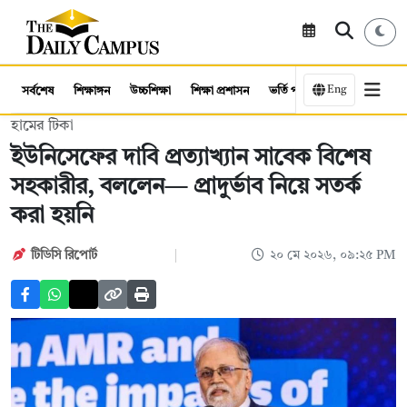
Eng
সর্বশেষ
শিক্ষাঙ্গন
উচ্চশিক্ষা
শিক্ষা প্রশাসন
ভর্তি পরীক্ষা
কর্মসংস্থান
হামের টিকা
ইউনিসেফের দাবি প্রত্যাখ্যান সাবেক বিশেষ
সহকারীর, বললেন— প্রাদুর্ভাব নিয়ে সতর্ক
করা হয়নি
টিডিসি রিপোর্ট
২০ মে ২০২৬, ০৯:২৫ PM