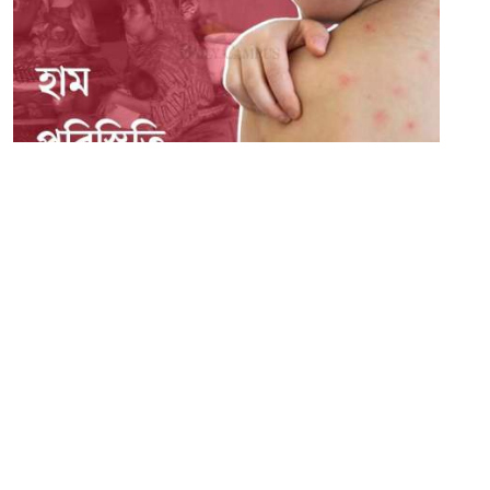
১৫ মে ২০২৬
দুই মাসে ৬৩ হাজার ছাড়াল আক্রান্ত, অর্ধেকই ঢাকায়— মৃত্যু সাড়ে চারশো
সম্পাদক:
মাহবুব রনি
দ্য ডেইলি ক্যাম্পাস, দ্বিতীয় তলা, হাসান হোল্ডিংস, ৫২/১ নিউ ইস্কাটন
রোড, ঢাকা ১০০০
info@thedailycampus.com