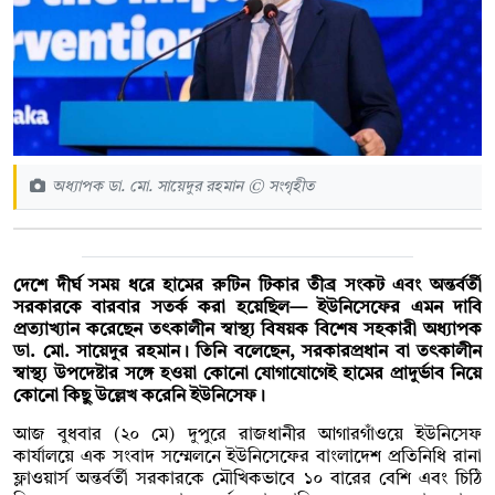
অধ্যাপক ডা. মো. সায়েদুর রহমান © সংগৃহীত
দেশে দীর্ঘ সময় ধরে হামের রুটিন টিকার তীব্র সংকট এবং অন্তর্বর্তী
সরকারকে বারবার সতর্ক করা হয়েছিল— ইউনিসেফের এমন দাবি
প্রত্যাখ্যান করেছেন তৎকালীন স্বাস্থ্য বিষয়ক বিশেষ সহকারী অধ্যাপক
ডা. মো. সায়েদুর রহমান। তিনি বলেছেন, সরকারপ্রধান বা তৎকালীন
স্বাস্থ্য উপদেষ্টার সঙ্গে হওয়া কোনো যোগাযোগেই হামের প্রাদুর্ভাব নিয়ে
কোনো কিছু উল্লেখ করেনি ইউনিসেফ।
আজ বুধবার (২০ মে) দুপুরে রাজধানীর আগারগাঁওয়ে ইউনিসেফ
কার্যালয়ে এক সংবাদ সম্মেলনে ইউনিসেফের বাংলাদেশ প্রতিনিধি রানা
ফ্লাওয়ার্স অন্তর্বর্তী সরকারকে মৌখিকভাবে ১০ বারের বেশি এবং চিঠি