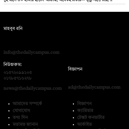
দুই মাসে ৬৩ হাজার ছাড়াল আক্রান্ত, অর্ধেকই ঢাকায়— মৃত্যু সাড়ে চারশো
সম্পাদক:
মাহবুব রনি
দ্য ডেইলি ক্যাম্পাস, দ্বিতীয় তলা, হাসান হোল্ডিংস, ৫২/১ নিউ ইস্কাটন
রোড, ঢাকা ১০০০
info@thedailycampus.com
নিউজরুম:
বিজ্ঞাপন
০১৫৭২০৯৯১০৫
,
০১৭১২১৩৬৫৯৩
০১৭৮৫৭১৬২৭৮
ad@thedailycampus.com
news@thedailycampus.com
আমাদের সম্পর্কে
বিজ্ঞাপন
যোগাযোগ
ক্যারিয়ার
তথ্য দিন
টেক্সট কনভার্টার
মতামত জানান
আর্কাইভ