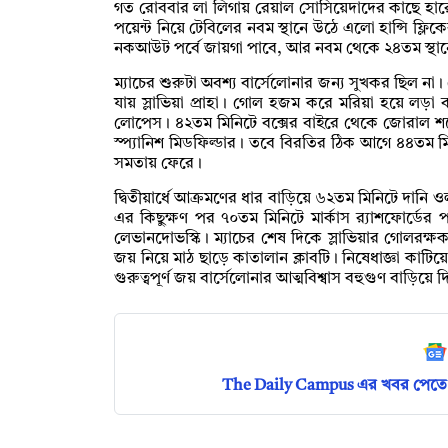
গত রোববার লা লিগায় রেয়াল সোসিয়েদাদের কাছে হারে
পয়েন্ট নিয়ে টেবিলের নবম স্থানে উঠে এলো হান্সি ফ
নকআউট পর্বে জায়গা পাবে, আর নবম থেকে ২৪তম স্থা
ম্যাচের শুরুটা অবশ্য বার্সেলোনার জন্য সুখকর ছিল 
যায় স্লাভিয়া প্রাহা। গোল হজম করে মরিয়া হয়ে লড়া 
লোপেস। ৪২তম মিনিটে বক্সের বাইরে থেকে জোরাল শ
স্প্যানিশ মিডফিল্ডার। তবে বিরতির ঠিক আগে ৪৪তম ম
সমতায় ফেরে।
দ্বিতীয়ার্ধে আক্রমণের ধার বাড়িয়ে ৬২তম মিনিটে দান
এর কিছুক্ষণ পর ৭০তম মিনিটে মার্কাস র‌্যাশফোর্ডে
লেভানদোভস্কি। ম্যাচের শেষ দিকে স্লাভিয়ার গোলরক
জয় নিয়ে মাঠ ছাড়ে কাতালান ক্লাবটি। নিষেধাজ্ঞা কাটি
গুরুত্বপূর্ণ জয় বার্সেলোনার আত্মবিশ্বাস বহুগুণ বাড়িয়ে 
The Daily Campus এর খবর পেতে 