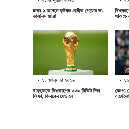
২১ জানুয়ারি ২০২৬
২০
ঢাকা-৯ আসনে ফুটবল প্রতীক পেলেন ডা.
বিশ্বকা
তাসনিম জারা
থাকছে আ
১৮ জানুয়ারি ২০২৬
১৬
বাফুফেকে বিশ্বকাপের ৩৩০ টিকিট দিল
কোপা দ
ফিফা, কিনবেন যেভাবে
বার্সেল