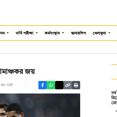
শাসন
ভর্তি পরীক্ষা
কর্মসংস্থান
স্কলারশিপ
খেলাধুলা
রোমাঞ্চকর জয়
০৭:৪৮ AM
নর্
রিক
মো