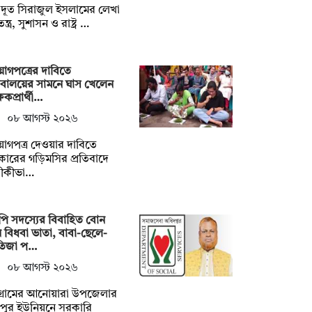
্ট্রদূত সিরাজুল ইসলামের লেখা
্ত্র, সুশাসন ও রাষ্ট্র …
োগপত্রের দাবিতে
িবালয়ের সামনে ঘাস খেলেন
্ষকপ্রার্থী…
০৮ আগস্ট ২০২৬
োগপত্র দেওয়ার দাবিতে
ারের গড়িমসির প্রতিবাদে
তীকীভা…
ি সদস্যের বিবাহিত বোন
 বিধবা ভাতা, বাবা-ছেলে-
তিজা প…
০৮ আগস্ট ২০২৬
টগ্রামের আনোয়ারা উপজেলার
়পুর ইউনিয়নে সরকারি