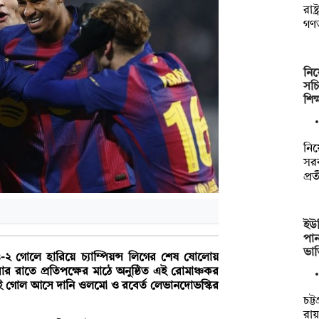
রাষ
গণতন
নিয়
সচ
শিক
নিয়
সরক
প্র
ইউপ
পান
ভা
 ৪-২ গোলে হারিয়ে চ্যাম্পিয়ন্স লিগের শেষ ষোলোয়
ার রাতে প্রতিপক্ষের মাঠে অনুষ্ঠিত এই রোমাঞ্চকর
ুই গোল আসে দানি ওলমো ও রবের্ত লেভানদোভস্কির
চট্
রায