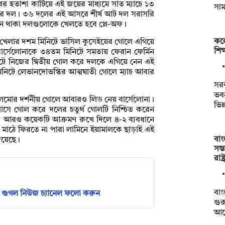
র হতাশা কাটিয়ে এই জয়ের মাধ্যমে সাত ম্যাচে ১৩
সা
্লিকের দল। ৩৬ দলের এই আসরে শীর্ষ আট দল সরাসরি
নে থাকা দলগুলোকে খেলতে হবে প্লে-অফ।
কল
না। খেলার দশম মিনিটে ভাসিল কুসেইয়ের গোলে এগিয়ে
শিক্
বার্সেলোনাকে ৩৪তম মিনিটে সমতায় ফেরান ফের্মিন
টে নিজের দ্বিতীয় গোল করে দলকে এগিয়ে নেন এই
িনিটে লেভানদোভস্কির আত্মঘাতী গোলে ম্যাচ আবার
সর
ভব
ি ওলমোর দর্শনীয় গোলে আবারও লিড নেয় বার্সেলোনা।
ভিন
র পাসে গোল করে দলের চতুর্থ গোলটি নিশ্চিত করেন
্ষক আরও কয়েকটি আক্রমণ রুখে দিলে ৪-২ ব্যবধানে
য়ে মাঠে ফিরতে না পারা লামিনে ইয়ামালকে ছাড়াই এই
বাং
দিয়েছে।
সম্
রাষ্
বা
গুগল নিউজ চ্যানেল ফলো করুন
গুরু
আছ