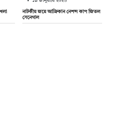
১৯ জানুয়ারি ২০২৬
খেলা
নাটকীয় জয়ে আফ্রিকান নেশন্স কাপ জিতল
সেনেগাল