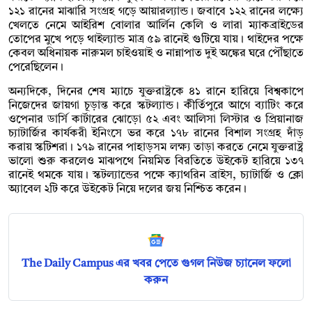
১২১ রানের মাঝারি সংগ্রহ গড়ে আয়ারল্যান্ড। জবাবে ১২২ রানের লক্ষ্যে
খেলতে নেমে আইরিশ বোলার আর্লিন কেলি ও লারা ম্যাকব্রাইডের
তোপের মুখে পড়ে থাইল্যান্ড মাত্র ৫৯ রানেই গুটিয়ে যায়। থাইদের পক্ষে
কেবল অধিনায়ক নারুমল চাইওয়াই ও নান্নাপাত দুই অঙ্কের ঘরে পৌঁছাতে
পেরেছিলেন।
অন্যদিকে, দিনের শেষ ম্যাচে যুক্তরাষ্ট্রকে ৪১ রানে হারিয়ে বিশ্বকাপে
নিজেদের জায়গা চূড়ান্ত করে স্কটল্যান্ড। কীর্তিপুরে আগে ব্যাটিং করে
ওপেনার ডার্সি কার্টারের ঝোড়ো ৫২ এবং আলিসা লিস্টার ও প্রিয়ানাজ
চ্যাটার্জির কার্যকরী ইনিংসে ভর করে ১৭৮ রানের বিশাল সংগ্রহ দাঁড়
করায় স্কটিশরা। ১৭৯ রানের পাহাড়সম লক্ষ্য তাড়া করতে নেমে যুক্তরাষ্ট্র
ভালো শুরু করলেও মাঝপথে নিয়মিত বিরতিতে উইকেট হারিয়ে ১৩৭
রানেই থমকে যায়। স্কটল্যান্ডের পক্ষে ক্যাথরিন ব্রাইস, চ্যাটার্জি ও ক্লো
অ্যাবেল ২টি করে উইকেট নিয়ে দলের জয় নিশ্চিত করেন।
The Daily Campus এর খবর পেতে গুগল নিউজ চ্যানেল ফলো
করুন