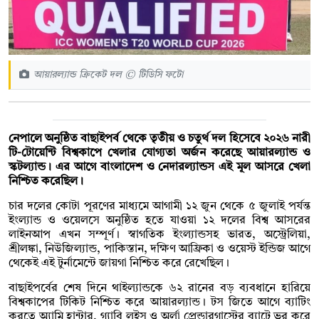
আয়ারল্যান্ড ক্রিকেট দল © টিডিসি ফটো
নেপালে অনুষ্ঠিত বাছাইপর্ব থেকে তৃতীয় ও চতুর্থ দল হিসেবে ২০২৬ নারী
টি-টোয়েন্টি বিশ্বকাপে খেলার যোগ্যতা অর্জন করেছে আয়ারল্যান্ড ও
স্কটল্যান্ড। এর আগে বাংলাদেশ ও নেদারল্যান্ডস এই মূল আসরে খেলা
নিশ্চিত করেছিল।
চার দলের কোটা পূরণের মাধ্যমে আগামী ১২ জুন থেকে ৫ জুলাই পর্যন্ত
ইংল্যান্ড ও ওয়েলসে অনুষ্ঠিত হতে যাওয়া ১২ দলের বিশ্ব আসরের
লাইনআপ এখন সম্পূর্ণ। স্বাগতিক ইংল্যান্ডসহ ভারত, অস্ট্রেলিয়া,
শ্রীলঙ্কা, নিউজিল্যান্ড, পাকিস্তান, দক্ষিণ আফ্রিকা ও ওয়েস্ট ইন্ডিজ আগে
থেকেই এই টুর্নামেন্টে জায়গা নিশ্চিত করে রেখেছিল।
বাছাইপর্বের শেষ দিনে থাইল্যান্ডকে ৬২ রানের বড় ব্যবধানে হারিয়ে
বিশ্বকাপের টিকিট নিশ্চিত করে আয়ারল্যান্ড। টস জিতে আগে ব্যাটিং
করতে অ্যামি হান্টার, গ্যাবি লুইস ও অর্লা প্রেন্ডারগাস্টের ব্যাটে ভর করে