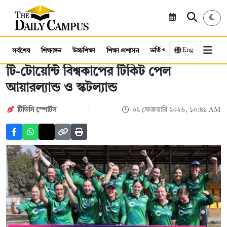
Eng
সর্বশেষ
শিক্ষাঙ্গন
উচ্চশিক্ষা
শিক্ষা প্রশাসন
ভর্তি পরীক্ষা
কর্মসংস্থান
টি-টোয়েন্টি বিশ্বকাপের টিকিট পেল
আয়ারল্যান্ড ও স্কটল্যান্ড
টিডিসি ‍স্পোর্টস
০২ ফেব্রুয়ারি ২০২৬, ১০:৪১ AM