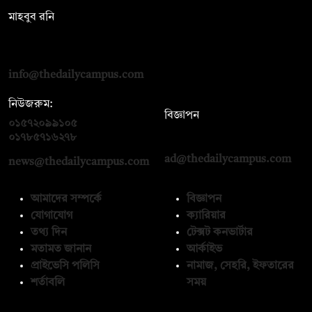
মাহবুব রনি
দ্য ডেইলি ক্যাম্পাস, দ্বিতীয় তলা, হাসান হোল্ডিংস, ৫২/১ নিউ ইস্কাটন
রোড, ঢাকা ১০০০
info@thedailycampus.com
নিউজরুম:
বিজ্ঞাপন
০১৫৭২০৯৯১০৫
,
০১৭১২১৩৬৫৯৩
০১৭৮৫৭১৬২৭৮
ad@thedailycampus.com
news@thedailycampus.com
আমাদের সম্পর্কে
বিজ্ঞাপন
যোগাযোগ
ক্যারিয়ার
তথ্য দিন
টেক্সট কনভার্টার
মতামত জানান
আর্কাইভ
প্রাইভেসি পলিসি
নামাজ, সেহরি, ইফতারের
শর্তাবলি
সময়