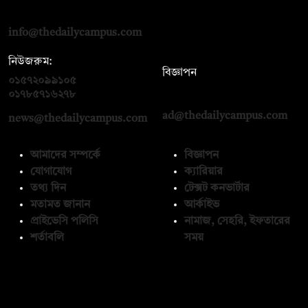
রোড, ঢাকা ১০০০
info@thedailycampus.com
নিউজরুম:
বিজ্ঞাপন
০১৫৭২০৯৯১০৫
,
০১৭১২১৩৬৫৯৩
০১৭৮৫৭১৬২৭৮
ad@thedailycampus.com
news@thedailycampus.com
আমাদের সম্পর্কে
বিজ্ঞাপন
যোগাযোগ
ক্যারিয়ার
তথ্য দিন
টেক্সট কনভার্টার
মতামত জানান
আর্কাইভ
প্রাইভেসি পলিসি
নামাজ, সেহরি, ইফতারের
শর্তাবলি
সময়
অনুসরণ করুন