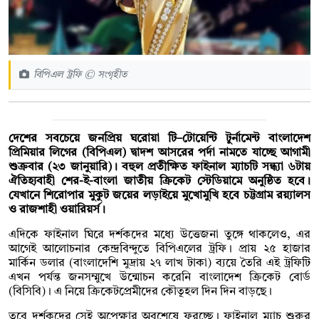
বিপিএল ট্রফি © সংগৃহীত
দেশের সবচেয়ে জনপ্রিয় ঘরোয়া টি–টোয়েন্টি টুর্নামেন্ট বাংলাদেশ
প্রিমিয়ার লিগের (বিপিএল) দ্বাদশ আসরের পর্দা নামতে যাচ্ছে আগামী
শুক্রবার (২৩ জানুয়ারি)। বহুল প্রতীক্ষিত ফাইনাল ম্যাচটি সন্ধ্যা ৬টায়
ঐতিহ্যবাহী শের-ই-বাংলা জাতীয় ক্রিকেট স্টেডিয়ামে অনুষ্ঠিত হবে।
যেখানে শিরোপার মুকুট জয়ের লড়াইয়ে মুখোমুখি হবে চট্টগ্রাম রয়্যালস
ও রাজশাহী ওয়ারিয়র্স।
এদিকে ফাইনাল ঘিরে দর্শকদের মধ্যে উত্তেজনা তুঙ্গে থাকলেও, এর
আগেই আলোচনার কেন্দ্রবিন্দুতে বিপিএলের ট্রফি। প্রায় ২৫ হাজার
মার্কিন ডলার (বাংলাদেশি মুদ্রায় ২৭ লাখ টাকা) ব্যয়ে তৈরি এই ট্রফিটি
এখন পর্যন্ত জনসম্মুখে উন্মোচন করেনি বাংলাদেশ ক্রিকেট বোর্ড
(বিসিবি)। এ নিয়ে ক্রিকেটপ্রেমীদের কৌতূহল দিন দিন বাড়ছে।
তবে দর্শকদের সেই অপেক্ষার অবশেষে ফুরচ্ছে। ফাইনাল ম্যাচ শুরুর