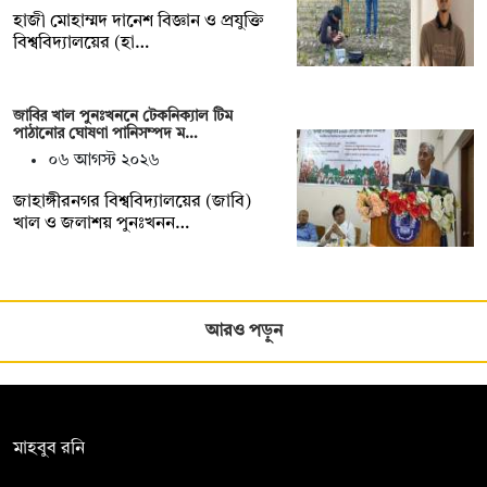
হাজী মোহাম্মদ দানেশ বিজ্ঞান ও প্রযুক্তি
বিশ্ববিদ্যালয়ের (হা…
জাবির খাল পুনঃখননে টেকনিক্যাল টিম
পাঠানোর ঘোষণা পানিসম্পদ ম…
০৬ আগস্ট ২০২৬
‎‎জাহাঙ্গীরনগর বিশ্ববিদ্যালয়ের (জাবি)
খাল ও জলাশয় পুনঃখনন…
আরও পড়ুন
সম্পাদক:
মাহবুব রনি
দ্য ডেইলি ক্যাম্পাস, দ্বিতীয় তলা, হাসান হোল্ডিংস, ৫২/১ নিউ ইস্কাটন