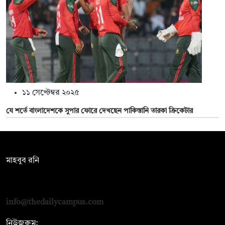
১১ সেপ্টেম্বর ২০২৫
যে শর্তে বাংলাদেশকে সুপার ফোরে দেখছেন পাকিস্তানি তারকা ক্রিকেটার
সম্পাদক:
মাহবুব রনি
দ্য ডেইলি ক্যাম্পাস, দ্বিতীয় তলা, হাসান হোল্ডিংস, ৫২/১ নিউ ইস্কাটন
রোড, ঢাকা ১০০০
info@thedailycampus.com
নিউজরুম: