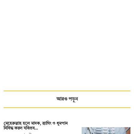
আরও পড়ুন
মেহেরুল্লাহ হলে মাদক, র‍্যাগিং ও ধূমপান
নিষিদ্ধ করল যবিপ্রব…