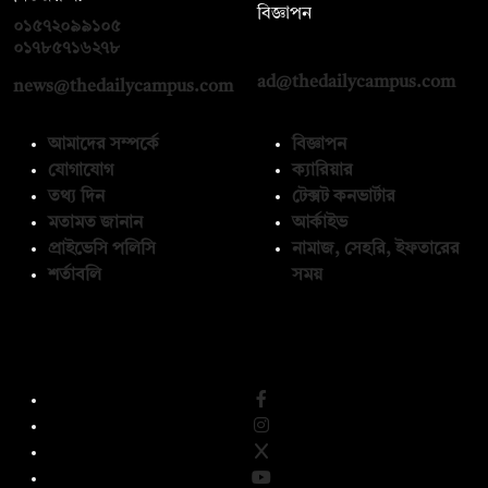
বিজ্ঞাপন
০১৫৭২০৯৯১০৫
,
০১৭১২১৩৬৫৯৩
০১৭৮৫৭১৬২৭৮
ad@thedailycampus.com
news@thedailycampus.com
আমাদের সম্পর্কে
বিজ্ঞাপন
যোগাযোগ
ক্যারিয়ার
তথ্য দিন
টেক্সট কনভার্টার
মতামত জানান
আর্কাইভ
প্রাইভেসি পলিসি
নামাজ, সেহরি, ইফতারের
শর্তাবলি
সময়
অনুসরণ করুন