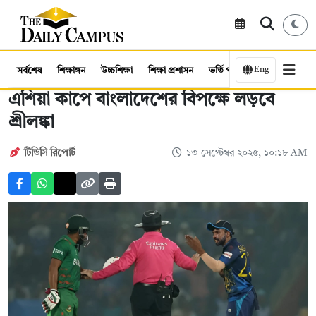
Eng
সর্বশেষ
শিক্ষাঙ্গন
উচ্চশিক্ষা
শিক্ষা প্রশাসন
ভর্তি পরীক্ষা
কর্মসংস্থান
এশিয়া কাপে বাংলাদেশের বিপক্ষে লড়বে
শ্রীলঙ্কা
টিডিসি রিপোর্ট
১৩ সেপ্টেম্বর ২০২৫, ১০:১৮ AM