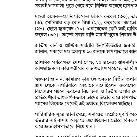
কবরস্থান রোডের একটি ভবনের দ্বিতীয় তলায় এই দুর্
সবারই শ্বাসনালী পুড়ে গেছে বলে নিশ্চিত করেছে হাসপাত
দগ্ধরা হলেন—মোটরসাইকেল চালক রুবেল (৩০), তার অন্তঃ
(৩), সোনিয়ার বড় বোন রিয়া (২৭), রুবেলের চাচাতো ভা
(২৮), ছেলে জুনায়েদ (১০), এনায়েতের ছোট ভাই হাবি
রুবেল (৩৫)। তাদের সবার বাড়ি মাদারীপুরের শিবচর 
জাতীয় বার্ন ও প্লাস্টিক সার্জারি ইনস্টিটিউটের জ
জানান, সকালে দগ্ধ অবস্থায় ১০ জনকে হাসপাতালে আনা
প্রাথমিক পর্যবেক্ষণে দেখা গেছে, ১০ জনেরই শ্বাসনালী 
আশঙ্কাজনক। কার শরীরের কত শতাংশ পুড়েছে, তা বিস্
স্বজনরা জানান, কামারপাড়ার ওই ভবনের দ্বিতীয় তলা
গ্রাম থেকে সপরিবারে বেড়াতে এসেছিলেন রুবেলের
বিস্ফোরণ ঘটলে ভবনের নিচ তলা ও দ্বিতীয় তলার দ
প্রতিবেশীরা তাৎক্ষণিকভাবে তাদের উদ্ধার করে হাসপাতাল
গ্যাসের লিকেজ থেকেই এই ভয়াবহ বিস্ফোরণ ঘটেছে।
পারিবারিক সূত্রে জানা গেছে, এনায়েত সম্প্রতি দুবাই 
উত্তরার এই বাসায় বেড়াতে এসেছিলেন। ভোরে বিকট শব্
করে দ্রুত হাসপাতালে নিয়ে যান।