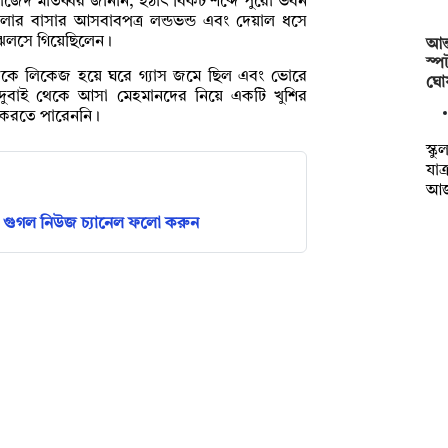
 সাজেদ মাতব্বর জানান, হঠাৎ বিকট শব্দে পুরো ভবন
তলার বাসার আসবাবপত্র লন্ডভন্ড এবং দেয়াল ধসে
 ঝলসে গিয়েছিলেন।
আন্
স্প
থেকে লিকেজ হয়ে ঘরে গ্যাস জমে ছিল এবং ভোরে
ঘো
দুবাই থেকে আসা মেহমানদের নিয়ে একটি খুশির
াও করতে পারেননি।
স্ক
যাত
আ
গুগল নিউজ চ্যানেল ফলো করুন