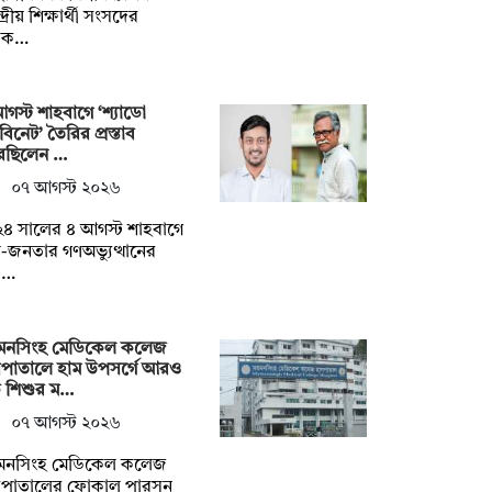
দ্রীয় শিক্ষার্থী সংসদের
াক…
গস্ট শাহবাগে ‘শ্যাডো
াবিনেট’ তৈরির প্রস্তাব
েছিলেন …
০৭ আগস্ট ২০২৬
৪ সালের ৪ আগস্ট শাহবাগে
্র-জনতার গণঅভ্যুত্থানের
়া…
়মনসিংহ মেডিকেল কলেজ
সপাতালে হাম উপসর্গে আরও
 শিশুর ম…
০৭ আগস্ট ২০২৬
়মনসিংহ মেডিকেল কলেজ
সপাতালের ফোকাল পারসন