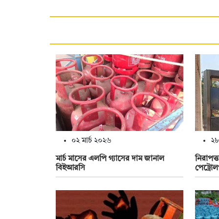
০২ মার্চ ২০২৬
২৮
মার্চ মাসের এলপি গ্যাসের দাম জানাল
নিরাপত্ত
বিইআরসি
পেট্রোল