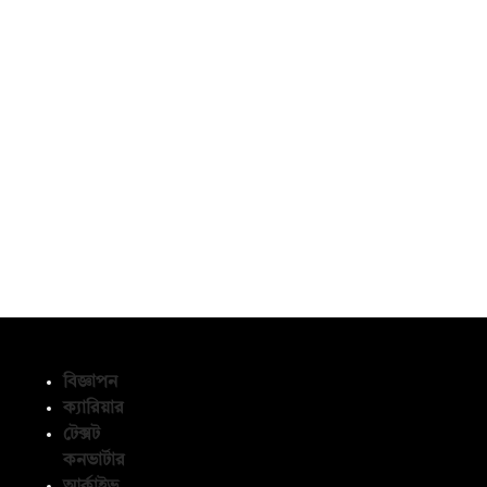
বিজ্ঞাপন
ক্যারিয়ার
টেক্সট
অনুসরণ করুন
কনভার্টার
আর্কাইভ