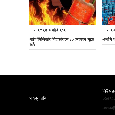
২৫ ফেব্রুয়ারি ২০২৬
২৪
গ্যাস সিলিন্ডার বিস্ফোরণে ১০ দোকান পুড়ে
এলপি গ
ছাই
সম্পাদক:
নিউজরু
মাহবুব রনি
০১৫৭২
দ্য ডেইলি ক্যাম্পাস, দ্বিতীয় তলা, হাসান
news@
হোল্ডিংস, ৫২/১ নিউ ইস্কাটন রোড, ঢাকা