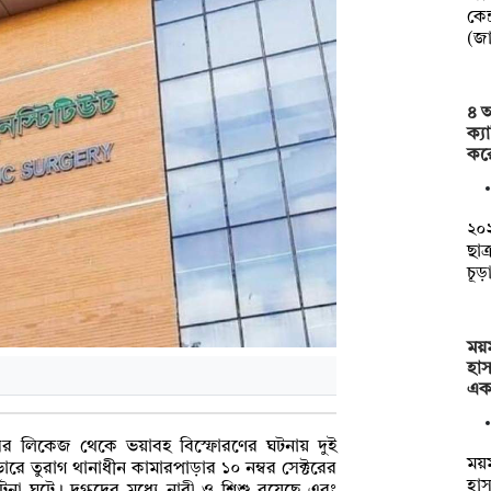
কেন্
(জ
৪ আ
ক্য
কর
২০২
ছাত
চূড
ময
হা
এক
ের লিকেজ থেকে ভয়াবহ বিস্ফোরণের ঘটনায় দুই
ময
ভোরে তুরাগ থানাধীন কামারপাড়ার ১০ নম্বর সেক্টরের
হা