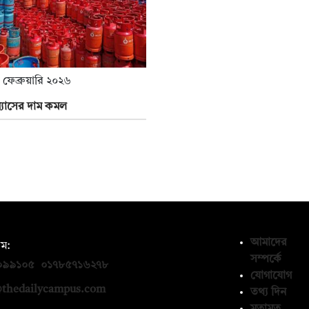
 ফেব্রুয়ারি ২০২৬
্যাসের দাম কমল
আমাদের
ম:
সম্পর্কে
০৯৯১০৫
,
০১৭৮৫৭১৬২৭৮
যোগাযোগ
thedailycampus.com
তথ্য দিন
মতামত