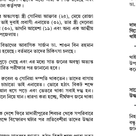
ঘটনা ঘটে। দগ্ধদের মধ্যে নারী ও শিশু রয়েছে এবং
ডা
াল কর্তৃপক্ষ।
সত্ত্বা স্ত্রী সোনিয়া আক্তার (২৫), মেয়ে রোজা
ই দুবাই প্রবাসী এনায়েত (৩২), তার স্ত্রী দেলেরা
দাদ
ব (৩০), ভাগনি আয়েশা (১৯) এবং অন্য এক আত্মীয়
গিয়
উপজেলায়।
থাই
রুরি বিভাগের আবাসিক সার্জন ডা. শাওন বিন রহমান
 হয়েছে। বর্তমানে তাদের চিকিৎসা চলছে।
থাই
পুড়ে গেছে এবং এর মধ্যে সাত জনের অবস্থা অত্যন্ত
উপক
তারিত পরীক্ষার পর জানানো হবে।
কর
য় রুবেল ও সোনিয়া দম্পতি থাকতেন। তাদের বাসায়
 চাচাতো ভাই এনায়েত। ভোরে হঠাৎ বিকট শব্দে
সাব
েয়াল ধসে পড়ে এবং ভেতরে থাকা সবাই দগ্ধ হন।
উদ্
ে নিয়ে যান। ধারণা করা হচ্ছে, দীর্ঘক্ষণ জমে থাকা
থেকে দেশে ফিরে মাদারীপুরের শিবচর থেকে সপরিবারে
‎ন
দে বিস্ফোরণ ঘটার পর প্রতিবেশীরা তাদের উদ্ধার
বন্
জান