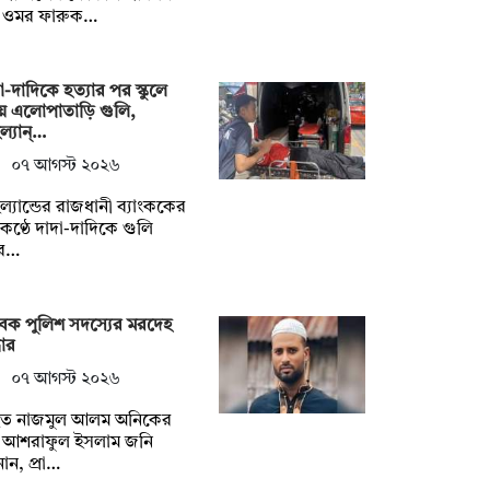
. ওমর ফারুক…
া-দাদিকে হত্যার পর স্কুলে
ে এলোপাতাড়ি গুলি,
ল্যান্…
০৭ আগস্ট ২০২৬
ল্যান্ডের রাজধানী ব্যাংককের
ণ্ঠে দাদা-দাদিকে গুলি
ে…
েক পুলিশ সদস্যের মরদেহ
ধার
০৭ আগস্ট ২০২৬
িহত নাজমুল আলম অনিকের
ধু আশরাফুল ইসলাম জনি
ান, প্রা…