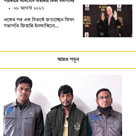
পরকিয়ার অভিযোগ অস্বীকার ফিফা সভাপতির
০৮ আগস্ট ২০২৬
একের পর এক বিতর্কে জড়াচ্ছেন ফিফা
সভাপতি জিয়ান্নি ইনফান্তিনো…
আরও পড়ুন