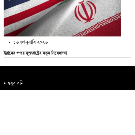
১৬ জানুয়ারি ২০২৬
ইরানের ওপর যুক্তরাষ্ট্রের নতুন নিষেধাজ্ঞা
সম্পাদক:
মাহবুব রনি
দ্য ডেইলি ক্যাম্পাস, দ্বিতীয় তলা, হাসান হোল্ডিংস, ৫২/১ নিউ ইস্কাটন
রোড, ঢাকা ১০০০
info@thedailycampus.com
নিউজরুম:
বিজ্ঞাপন
০১৫৭২০৯৯১০৫
,
০১৭১২১৩৬৫৯৩