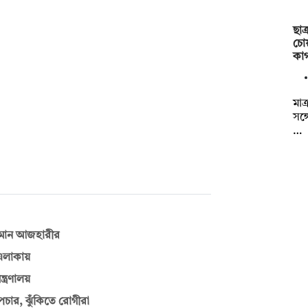
ছাত
চো
কা
মাত
সঙ্
…
রহমান আজহারীর
এলাকায়
্ত্রণালয়
োপচার, ঝুঁকিতে রোগীরা