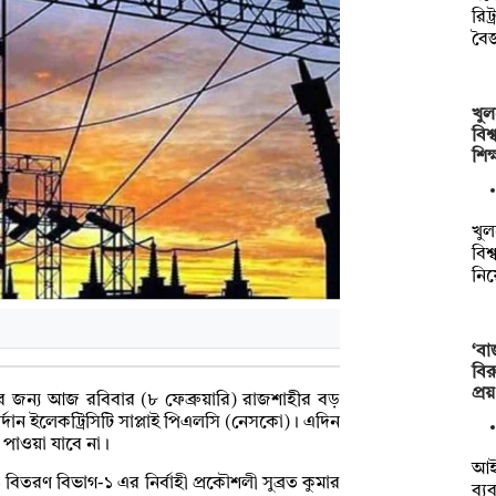
রিট
বৈজ
খুল
বিশ
শিক
খুল
বিশ
নি
‘বা
বির
প্র
জের জন্য আজ রবিবার (৮ ফেব্রুয়ারি) রাজশাহীর বড়
 নর্দান ইলেকট্রিসিটি সাপ্লাই পিএলসি (নেসকো)। এদিন
 পাওয়া যাবে না।
আইন
বিতরণ বিভাগ-১ এর নির্বাহী প্রকৌশলী সুব্রত কুমার
ব্য