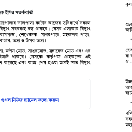
কৃ
ে ইসির সতর্কবার্তা
 গাছপালার ডালপালা কাটার কাজের সুবিধার্থে সকাল
ভেজ
ে বিদ্যুৎ সরবরাহ বন্ধ থাকবে। যেসব এলাকায় বিদ্যুৎ
ক্ষ
 বোসপাড়া, শেখেরচক, সাগরপাড়া, মহলদার পাড়া,
াগান, ভদ্রা ও উপর-ভদ্রা।
ভেজ
, নর্দান মোড়, সাধুরমোড়, মুন্নাফের মোড় এবং এর
বা 
্রাট থাকবে। নেসকো কর্তৃপক্ষ গ্রাহকদের এই
থ
াশ করেছে এবং কাজ শেষ হওয়া মাত্রই দ্রুত বিদ্যুৎ
উচ্
আশ্
জা
গুগল নিউজ চ্যানেল ফলো করুন
দক্
সহয
মহা