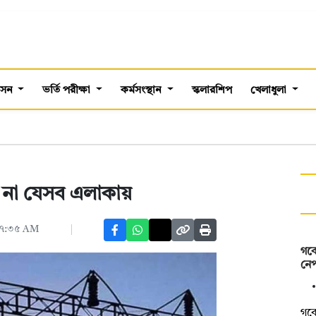
শাসন
ভর্তি পরীক্ষা
কর্মসংস্থান
স্কলারশিপ
খেলাধুলা
 না যেসব এলাকায়
 ০৭:৩৫ AM
গবে
নে
গবে