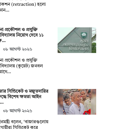
্রাকশন (retraction) হলো
্ঞান…
না প্রকৌশল ও প্রযুক্তি
্ববিদ্যালয় নিয়োগ দেবে ১১
্ষ…
০৮ আগস্ট ২০২৬
না প্রকৌশল ও প্রযুক্তি
্ববিদ্যালয় (কুয়েট) জনবল
য়োগে…
জার সিন্ডিকেট ও মজুতদারির
ুদ্ধে বিশেষ ক্ষমতা আইন
য়…
০৮ আগস্ট ২০২৬
মন্ত্রী বলেন, ‘বাজারগুলোয়
বসায়ীরা সিন্ডিকেট করে