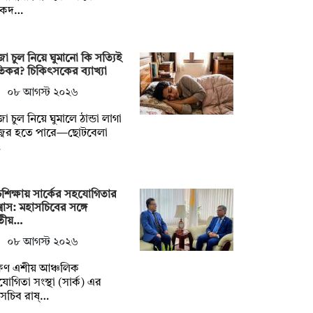
ষকদ…
া চুল নিয়ে ঘুমানো কি সত্যিই
তিকর? চিকিৎসকের ব্যাখ্যা
০৮ আগস্ট ২০২৬
া চুল নিয়ে ঘুমালে ঠান্ডা লাগা
জ্বর হতে পারে—ছোটবেলা
…
চশিক্ষায় সার্কের সহযোগিতার
বাস: মহাসচিবের সঙ্গে
তীয়…
০৮ আগস্ট ২০২৬
ষিণ এশীয় আঞ্চলিক
োগিতা সংস্থা (সার্ক) এর
সচিব রাষ্…