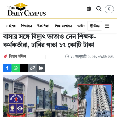
Eng
সর্বশেষ
শিক্ষাঙ্গন
উচ্চশিক্ষা
শিক্ষা প্রশাসন
ভর্তি পরীক্ষা
কর্মসংস্থান
বাসার সঙ্গে বিদ্যুৎ ভাতাও নেন শিক্ষক-
কর্মকর্তারা, ঢাবির গচ্চা ১৭ কোটি টাকা
শিহাব উদ্দিন
১২ জানুয়ারি ২০২৬, ০৭:৪৮ PM