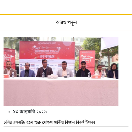
আরও পড়ুন
১৩ জানুয়ারি ২০২৬
ঢাবির এফএইচ হলে শুরু ষোড়শ জাতীয় বিজ্ঞান বিতর্ক উৎসব