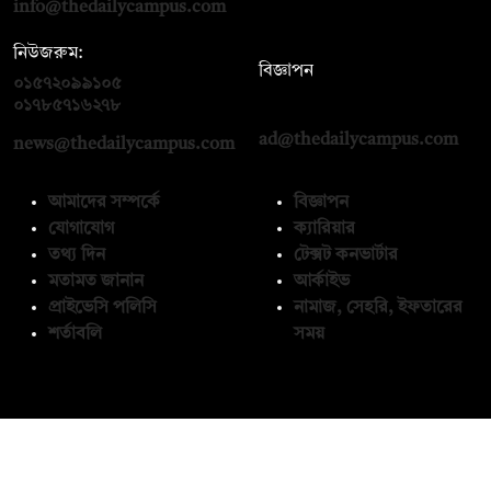
info@thedailycampus.com
নিউজরুম:
বিজ্ঞাপন
০১৫৭২০৯৯১০৫
,
০১৭১২১৩৬৫৯৩
০১৭৮৫৭১৬২৭৮
ad@thedailycampus.com
news@thedailycampus.com
আমাদের সম্পর্কে
বিজ্ঞাপন
যোগাযোগ
ক্যারিয়ার
তথ্য দিন
টেক্সট কনভার্টার
মতামত জানান
আর্কাইভ
প্রাইভেসি পলিসি
নামাজ, সেহরি, ইফতারের
শর্তাবলি
সময়
অনুসরণ করুন