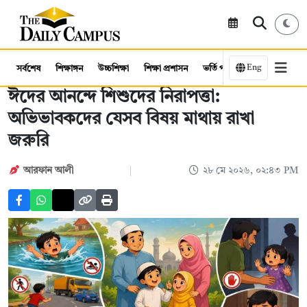
Eng
সর্বশেষ
শিক্ষাঙ্গন
উচ্চশিক্ষা
শিক্ষা প্রশাসন
ভর্তি পরীক্ষা
কর্মসংস্থান
ঈদের আনন্দে শিশুদের নিরাপত্তা:
অভিভাবকদের যেসব বিষয় মাথায় রাখা
জরুরি
আরফান আলী
২৮ মে ২০২৬, ০২:৪৩ PM