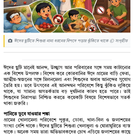
ঈদের ছুটিতে শিশুরা নানা ধরনের বিপদে পড়ার ঝুঁকিতে থাকে © সংগৃহীত
ঈদের ছুটি মানেই আনন্দ, উচ্ছ্বাস আর পরিবারের সঙ্গে সময় কাটানোর
এক বিশেষ উপলক্ষ। বিশেষ করে কোরবানির ঈদে গ্রামের বাড়ি ফেরা,
আত্মীয়-স্বজনের সঙ্গে মিলনমেলা এবং শিশুদের অবাধ আনন্দের সুযোগ
তৈরি হয়। তবে উৎসবের এই আনন্দঘন পরিবেশে কিছু ঝুঁকিও লুকিয়ে
থাকে, যা সামান্য অসতর্কতায় বড় দুর্ঘটনার কারণ হতে পারে। তাই
শিশুদের নিরাপত্তা নিশ্চিত করতে কয়েকটি বিষয়ে বিশেষভাবে সতর্ক
থাকা জরুরি।
পানিতে ডুবে যাওয়ার শঙ্কা
গ্রামের খোলামেলা পরিবেশে পুকুর, ডোবা, খাল-বিল ও জলাশয়ের
সংখ্যা বেশি থাকে। ঈদের ছুটিতে শিশুরা খেলাধুলা ও ঘোরাঘুরিতে ব্যস্ত
থাকে। অনেক সময় তারা অভিভাবকদের চোখ এড়িয়ে জলাশয়ের কাছে