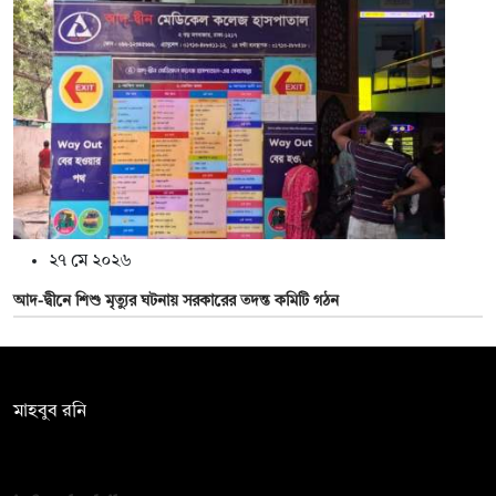
২৭ মে ২০২৬
আদ-দ্বীনে শিশু মৃত্যুর ঘটনায় সরকারের তদন্ত কমিটি গঠন
সম্পাদক:
মাহবুব রনি
দ্য ডেইলি ক্যাম্পাস, দ্বিতীয় তলা, হাসান হোল্ডিংস, ৫২/১ নিউ ইস্কাটন
রোড, ঢাকা ১০০০