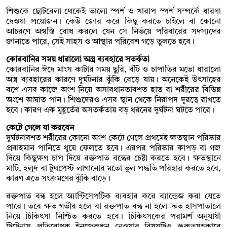
শিশুকে ছোটবেলা থেকেই ভালো স্পর্শ ও খারাপ স্পর্শ সম্পর্কে ধারণা
দেওয়া প্রয়োজন। কেউ জোর করে কিছু করতে চাইলে বা কোনো
আচরণে অস্বস্তি বোধ করলে যেন সে নির্ভয়ে পরিবারের সদস্যদের
জানাতে পারে, সেই সাহস ও আস্থার পরিবেশ গড়ে তুলতে হবে।
কোরবানির সময় ধারালো অস্ত্র ব্যবহারে সতর্কতা
কোরবানির ঈদে মাংস কাটার সময় ছুরি, বঁটি ও চাপাতির মতো ধারালো
অস্ত্র ব্যবহারের কারণে দুর্ঘটনার ঝুঁকি বেড়ে যায়। অনেকেই উৎসাহের
বশে এসব কাজে অংশ নিয়ে অসাবধানতাবশত হাত বা শরীরের বিভিন্ন
অংশে আঘাত পান। শিশুদেরও এসব স্থান থেকে নিরাপদ দূরত্বে রাখতে
হবে। কারণ এক মুহূর্তের অসতর্কতায় বড় ধরনের দুর্ঘটনা ঘটতে পারে।
কেটে গেলে যা করবেন
দুর্ঘটনাবশত শরীরের কোনো অংশ কেটে গেলে প্রথমেই ক্ষতস্থান পরিষ্কার
প্রবাহমান পানিতে ধুয়ে ফেলতে হবে। এরপর পরিষ্কার কাপড় বা গজ
দিয়ে কিছুক্ষণ চাপ দিয়ে রক্তপাত বন্ধের চেষ্টা করতে হবে। ক্ষতস্থানে
মাটি, হলুদ বা টুথপেস্ট লাগানোর মতো ভুল পদ্ধতি পরিহার করতে হবে,
কারণ এতে সংক্রমণের ঝুঁকি বাড়ে।
রক্তপাত বন্ধ হলে অ্যান্টিসেপটিক ব্যবহার করে ব্যান্ডেজ করা যেতে
পারে। তবে ক্ষত গভীর হলে বা রক্তপাত বন্ধ না হলে দ্রুত হাসপাতালে
নিয়ে চিকিৎসা নিশ্চিত করতে হবে। চিকিৎসকের পরামর্শ অনুযায়ী
টিটেনাস প্রতিরোধক ইনজেকশন নেওয়ার বিষয়টিও গুরুত্বসহকারে