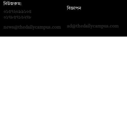
নিউজরুম:
বিজ্ঞাপন
০১৫৭২০৯৯১০৫
,
০১৭১২১৩৬৫৯৩
০১৭৮৫৭১৬২৭৮
ad@thedailycampus.com
news@thedailycampus.com
আমাদের সম্পর্কে
বিজ্ঞাপন
যোগাযোগ
ক্যারিয়ার
তথ্য দিন
টেক্সট কনভার্টার
মতামত জানান
আর্কাইভ
প্রাইভেসি পলিসি
নামাজ, সেহরি, ইফতারের
শর্তাবলি
সময়
অনুসরণ করুন