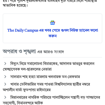
হয়। পরে পুলিশ দুর্ঘটনাকবলিত যানবাহন দুটি সরিয়ে নিলে পরিস্থিতি
স্বাভাবিক হয়েছে।
The Daily Campus এর খবর পেতে গুগল নিউজ চ্যানেল ফলো
করুন
অপরাধ ও শৃঙ্খলা
এর আরও সংবাদ
বিদ্যুৎ নিয়ে সমালোচনা বিচারকের, আদালত ভাঙচুর করলেন
স্বেচ্ছাসেবক দল-ছাত্রদলের নেতারা
সালমান শাহ হত্যা মামলায় খলনায়ক ডন গ্রেফতার
খাবার ডেলিভারির সময় পাওয়া বিশ্ববিদ্যালয় ছাত্রীর নম্বরে
অশালীন বার্তা ফুডপান্ডা রাইডারের
মিয়ানমারের নাগরিক পরিচয়ে পালাচ্ছিলেন সন্ত্রাসী বড় সাজ্জাদের
সহযোগী, বিমানবন্দরে আটক