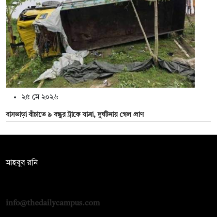
২৫ মে ২০২৬
বাসভাড়া বাঁচাতে ৯ বন্ধুর ট্রাকে যাত্রা, দুর্ঘটনায় গেল প্রাণ
সম্পাদক:
মাহবুব রনি
দ্য ডেইলি ক্যাম্পাস, দ্বিতীয় তলা, হাসান হোল্ডিংস, ৫২/১ নিউ ইস্কাটন
রোড, ঢাকা ১০০০
info@thedailycampus.com