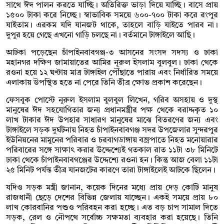
সাথে ঈদ পালন করতে যাচ্ছি। অতিরিক্ত ভাড়া দিয়ে যাচ্ছি। বাসে প্রায়
১৫০০ টাকা করে নিচ্ছে। স্বাভাবিক সময়ে ৬০০-৭০০ টাকা করে রংপুর
যাইতাম। এরকম যদি যানজট থাকে, তাহলে বাড়ি যাইতে পারব না।
দুপুর হয়ে গেছে এখনো গাড়ি চলছে না। বর্তমানে টাঙ্গাইলে আছি।
আটকা পড়েছেন চাঁপাইনবাবগঞ্জ-৩ আসনের সংসদ সদস্য ও ঢাকা
মহানগর দক্ষিণ জামায়াতের আমির নূরুল ইসলাম বুলবুল। ঢাকা থেকে
রওনা হয়ে ১২ ঘণ্টায় মাত্র টাঙ্গাইল পৌঁছাতে পারায় এবং নির্ধারিত সময়ে
এলাকায় উপস্থিত হতে না পেরে তিনি তীব্র ক্ষোভ প্রকাশ করেছেন।
ফেসবুক পোস্টে নূরুল ইসলাম বুলবুল লিখেন, গরিব অসহায় ও দুস্থ
মানুষের ঈদ সহযোগিতার জন্য প্রধানমন্ত্রীর পক্ষ থেকে বরাদ্দকৃত ১০
লাখ টাকার ঈদ উপহার সাধারণ মানুষের মাঝে বিতরণের জন্য এবং
টাঙ্গাইলে সড়ক দুর্ঘটনায় নিহত চাঁপাইনবাবগঞ্জ সদর উপজেলার সুন্দরপুর
ইউনিয়নের মামুনের পরিবার ও চরবাগডাঙ্গায় বজ্রপাতে নিহত মনোয়ারার
পরিবারের সঙ্গে সাক্ষাৎ করার উদ্দেশ্যেই গতকাল রাত ১১টা ৩৮ মিনিটে
ঢাকা থেকে চাঁপাইনবাবগঞ্জের উদ্দেশ্যে রওনা হন। কিন্তু আজ বেলা ১১টা
২৫ মিনিট পর্যন্ত তীব্র যানজটের কারণে তারা টাঙ্গাইলেই আটকে ছিলেন।
যদিও সড়ক মন্ত্রী জানান, কয়েক দিনের মধ্যে প্রায় দেড় কোটি মানুষ
রাজধানী ছেড়ে দেশের বিভিন্ন জেলায় যাচ্ছেন। একই সময়ে প্রায় ৮০
লাখ কোরবানির পশুও পরিবহন করা হচ্ছে। এত বড় চাপ সামাল দিতে
সড়ক, রেল ও নৌপথে সর্বোচ্চ সক্ষমতা ব্যবহার করা হয়েছে। তিনি