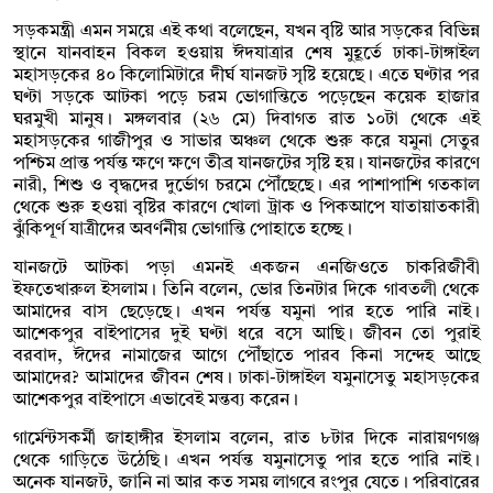
সড়কমন্ত্রী এমন সময়ে এই কথা বলেছেন, যখন বৃষ্টি আর সড়কের বিভিন্ন
স্থানে যানবাহন বিকল হওয়ায় ঈদযাত্রার শেষ মুহূর্তে ঢাকা-টাঙ্গাইল
মহাসড়কের ৪০ কিলোমিটারে দীর্ঘ যানজট সৃষ্টি হয়েছে। এতে ঘণ্টার পর
ঘণ্টা সড়কে আটকা পড়ে চরম ভোগান্তিতে পড়েছেন কয়েক হাজার
ঘরমুখী মানুষ। মঙ্গলবার (২৬ মে) দিবাগত রাত ১০টা থেকে এই
মহাসড়কের গাজীপুর ও সাভার অঞ্চল থেকে শুরু করে যমুনা সেতুর
পশ্চিম প্রান্ত পর্যন্ত ক্ষণে ক্ষণে তীব্র যানজটের সৃষ্টি হয়। যানজটের কারণে
নারী, শিশু ও বৃদ্ধদের দুর্ভোগ চরমে পৌঁছেছে। এর পাশাপাশি গতকাল
থেকে শুরু হওয়া বৃষ্টির কারণে খোলা ট্রাক ও পিকআপে যাতায়াতকারী
ঝুঁকিপূর্ণ যাত্রীদের অবর্ণনীয় ভোগান্তি পোহাতে হচ্ছে।
যানজটে আটকা পড়া এমনই একজন এনজিওতে চাকরিজীবী
ইফতেখারুল ইসলাম। তিনি বলেন, ভোর তিনটার দিকে গাবতলী থেকে
আমাদের বাস ছেড়েছে। এখন পর্যন্ত যমুনা পার হতে পারি নাই।
আশেকপুর বাইপাসের দুই ঘণ্টা ধরে বসে আছি। জীবন তো পুরাই
বরবাদ, ঈদের নামাজের আগে পৌঁছাতে পারব কিনা সন্দেহ আছে
আমাদের? আমাদের জীবন শেষ। ঢাকা-টাঙ্গাইল যমুনাসেতু মহাসড়কের
আশেকপুর বাইপাসে এভাবেই মন্তব্য করেন ।
গার্মেন্টসকর্মী জাহাঙ্গীর ইসলাম বলেন, রাত ৮টার দিকে নারায়ণগঞ্জ
থেকে গাড়িতে উঠেছি। এখন পর্যন্ত যমুনাসেতু পার হতে পারি নাই।
অনেক যানজট, জানি না আর কত সময় লাগবে রংপুর যেতে। পরিবারের