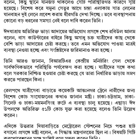
বলেন, কিছু স্থানে যানজট থাকলেও সেটি পরিস্থিতিগত কারণে সৃষ্টি
হয়েছে। বিশেষ করে যমুনা সেতুর আগে চন্দ্রা এলাকায় সাত লেনের
যানবাহন দুই লেনে প্রবেশ করায় ধীরগতি দেখা দিচ্ছে। তবে ব্যবস্থাপনায়
কোনো বড় ধরনের সমস্যা নেই বলে দাবি করেন তিনি।
ঈদযাত্রায় অতিরিক্ত ভাড়া আদায়ের অভিযোগ প্রসঙ্গে শেখ রবিউল আলম
বলেন, বাস কাউন্টারের বাইরে কিছু অসাধু চক্র যাত্রীদের কাছ থেকে
বেশি ভাড়া আদায়ের চেষ্টা করছে। তবে এমন অভিযোগ পাওয়া মাত্রই
ব্যবস্থা নেওয়া হচ্ছে এবং সংশ্লিষ্টদের জরিমানাও করা হচ্ছে।
তিনি আরও জানান, বিআরটিএর কেন্দ্রীয় মনিটরিং সেল থেকে
সার্বক্ষণিকভাবে পরিস্থিতি পর্যবেক্ষণ করা হচ্ছে। যাত্রীদের সঙ্গে কথা
বলে সরকার নিশ্চিত হওয়ার চেষ্টা করছে যে তারা নির্ধারিত ভাড়ায় ভ্রমণ
করতে পারছেন কিনা।
রেলপথে যাত্রীসেবা বাড়াতে কয়েকটি আন্তঃনগর ট্রেনে নারীদের জন্য
বিশেষ কোচ সংযোজনের কথাও জানান মন্ত্রী। ঢাকা-চট্টগ্রাম, ঢাকা-
সিলেট ও ঢাকা-ময়মনসিংহ রুটে এ ব্যবস্থা চালু হয়েছে। এছাড়া ঈদ
উপলক্ষে অতিরিক্ত ৫১টি কোচ যুক্ত করা হয়েছে বলেও তিনি উল্লেখ
করেন।
এদিকে উত্তরার দিয়াবাড়িতে মেট্রোরেল স্টেশনের নিচে পশুর হাট
বসানো প্রসঙ্গে মন্ত্রী বলেন, এ সিদ্ধান্ত মন্ত্রণালয়ের ছিল না। বিষয়টি সিটি
করপোরেশনের সঙ্গে সংশ্লিষ্ট বলে মন্তব্য করেন তিনি।