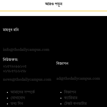
আরও পড়ুন
সম্পাদক:
মাহবুব রনি
দ্য ডেইলি ক্যাম্পাস, দ্বিতীয় তলা, হাসান হোল্ডিংস, ৫২/১ নিউ ইস্কাটন
রোড, ঢাকা ১০০০
info@thedailycampus.com
নিউজরুম:
বিজ্ঞাপন
০১৫৭২০৯৯১০৫
,
০১৭১২১৩৬৫৯৩
০১৭৮৫৭১৬২৭৮
ad@thedailycampus.com
news@thedailycampus.com
আমাদের সম্পর্কে
বিজ্ঞাপন
যোগাযোগ
ক্যারিয়ার
তথ্য দিন
টেক্সট কনভার্টার