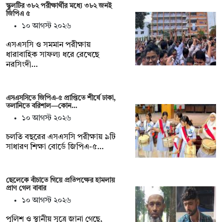
স্কুলটির ৩৮২ পরীক্ষার্থীর মধ্যে ৩৮২ জনই
জিপিএ ৫
১০ আগস্ট ২০২৬
এসএসসি ও সমমান পরীক্ষায়
ধারাবাহিক সাফল্য ধরে রেখেছে
নরসিংদী…
এসএসসিতে জিপিএ-৫ প্রাপ্তিতে শীর্ষে ঢাকা,
তলানিতে বরিশাল—কোন…
১০ আগস্ট ২০২৬
চলতি বছরের এসএসসি পরীক্ষায় ৯টি
সাধারণ শিক্ষা বোর্ডে জিপিএ-৫…
ছেলেকে বাঁচাতে গিয়ে প্রতিপক্ষের হামলায়
প্রাণ গেল বাবার
১০ আগস্ট ২০২৬
পুলিশ ও স্থানীয় সূত্রে জানা গেছে,