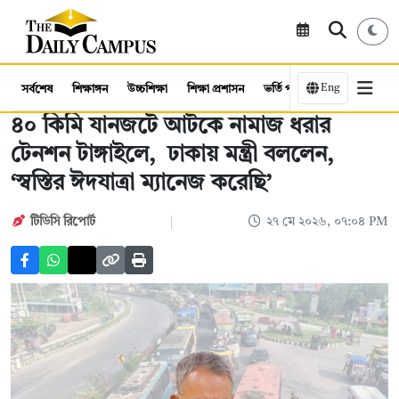
Eng
সর্বশেষ
শিক্ষাঙ্গন
উচ্চশিক্ষা
শিক্ষা প্রশাসন
ভর্তি পরীক্ষা
কর্মসংস্থান
৪০ কিমি যানজটে আটকে নামাজ ধরার
টেনশন টাঙ্গাইলে, ঢাকায় মন্ত্রী বললেন,
‘স্বস্তির ঈদযাত্রা ম্যানেজ করেছি’
টিডিসি রিপোর্ট
২৭ মে ২০২৬, ০৭:০৪ PM