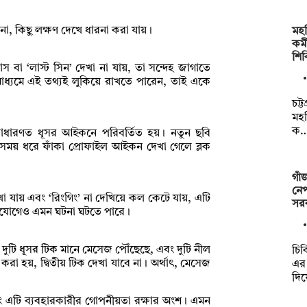
, কিছু লক্ষণ দেখে ধারনা করা যায়।
মহ
কর্
শি
 বা ‘লাস্ট সিন’ দেখা না যায়, তা সন্দেহ জাগাতে
াধ্যমে এই তথ্যই লুকিয়ে রাখতে পারেন, তাই একে
চট্
মহ
ক
াধারণত ধূসর আইকনে পরিবর্তিত হয়। নতুন ছবি
য় ধরে ফাঁকা প্রোফাইল আইকন দেখা গেলে ব্লক
গাঁ
নেপ
া যায় এবং ‘রিংগিং’ না দেখিয়ে কল কেটে যায়, এটি
সর
 সংযোগেও এমন ঘটনা ঘটতে পারে।
দুটি ধূসর টিক মানে মেসেজ পৌঁছেছে, এবং দুটি নীল
চিক
া হয়, দ্বিতীয় টিক দেখা যাবে না। অর্থাৎ, মেসেজ
এর 
দি
 এবং এটি ব্যবহারকারীর গোপনীয়তা রক্ষার অংশ। এমন