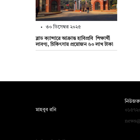
৩০ ডিসেম্বর ২০২৫
ব্লাড ক্যান্সারে আক্রান্ত হাবিপ্রবি শিক্ষার্থী
লাবণ্য, চিকিৎসায় প্রয়োজন ৬০ লাখ টাকা
সম্পাদক:
নিউজরু
মাহবুব রনি
০১৫৭২
দ্য ডেইলি ক্যাম্পাস, দ্বিতীয় তলা, হাসান
news@
হোল্ডিংস, ৫২/১ নিউ ইস্কাটন রোড, ঢাকা
১০০০