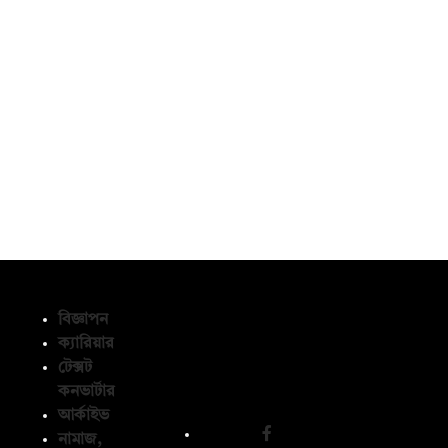
বিজ্ঞাপন
ক্যারিয়ার
টেক্সট
অনুসরণ করুন
কনভার্টার
আর্কাইভ
নামাজ,