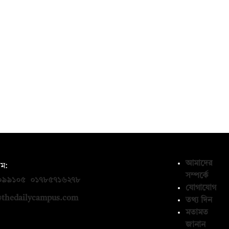
আমাদের
ম:
সম্পর্কে
০৯৯১০৫
,
০১৭৮৫৭১৬২৭৮
যোগাযোগ
thedailycampus.com
তথ্য দিন
মতামত
জানান