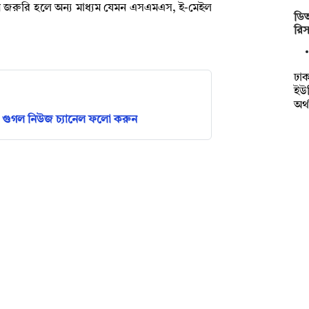
াযোগ জরুরি হলে অন্য মাধ্যম যেমন এসএমএস, ই-মেইল
ডি
রিস
ঢাক
ইউন
অর্
গুগল নিউজ চ্যানেল ফলো করুন