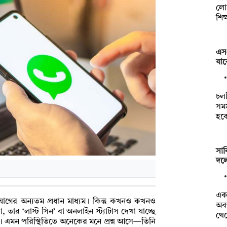
লোগ
শিক
এস
যাব
চল
সমম
হব
সা
দলে
একজ
যোগের অন্যতম প্রধান মাধ্যম। কিন্তু কখনও কখনও
অবস
তার ‘লাস্ট সিন’ বা অনলাইন স্ট্যাটাস দেখা যাচ্ছে
থে
। এমন পরিস্থিতিতে অনেকের মনে প্রশ্ন আসে—তিনি