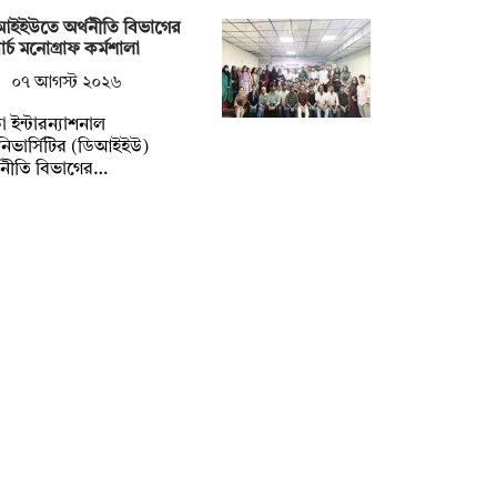
আইইউতে অর্থনীতি বিভাগের
ার্চ মনোগ্রাফ কর্মশালা
০৭ আগস্ট ২০২৬
া ইন্টারন্যাশনাল
িভার্সিটির (ডিআইইউ)
থনীতি বিভাগের…