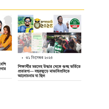
৩১ ডিসেম্বর ২০২৫
বেশি
শিক্ষার্থীর মরদেহ উদ্ধার থেকে গুচ্ছ ভর্তিতে
য়গার
প্রতারণা— বছরজুড়ে মাভাবিপ্রবিতে
আলোচনায় যা ছিল