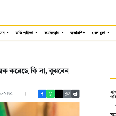
শাসন
ভর্তি পরীক্ষা
কর্মসংস্থান
স্কলারশিপ
খেলাধুলা
লক করেছে কি না, বুঝবেন
মাদ
০১:০১ PM
পরি
সাম