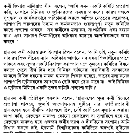
কর্মী জিনাত মালিয়াত সীমা বলেন, ‘আমি এমন একটি কমিটি প্রত্যাশা
করি, যেখানে সিনিয়র ও জুনিয়রদের সমন্বয় থাকবে। কারণ দলকে
সুশৃঙ্খল ও কার্যকরভাবে পরিচালনা করতে অভিজ্ঞ নেতৃত্বের প্রয়োজন,
পাশাপাশি তরুণদের উদ্যম ও কর্মক্ষমতাও গুরুত্বপূর্ণ। নতুন কমিটির
কাছে প্রত্যাশা থাকবে—সব কর্মীদের মূল্যায়ন, সাংগঠনিক ঐক্য বজায়
রাখা এবং সাধারণ শিক্ষার্থীদের অধিকার আদায়ে আন্তরিকভাবে কাজ
করবে।’
ছাত্রদল কর্মী আজহারুল ইসলাম রিপন বলেন, ‘আমি চাই, নতুন কমিটি
সাধারণ শিক্ষার্থীদের ন্যায্য অধিকার আদায়ে সব সময় শিক্ষার্থীদের পাশে
থাকবে এবং সুন্দর একটি নিরাপদ ক্যাম্পাস গড়ে তুলবে। কমিটির বিষয়ে
বলতে গেলে দীর্ঘ দিন ধরে সিনিয়র ভাইয়েরা ফ্যাসিবাদী সরকারের
আমলে বিভিন্ন ধরনের মামলা হামলার শিকার হয়েছে, তাদের মূল্যায়নের
পাশাপাশি জুনিয়রদের ত্যাগকেও ছোট করে দেখা যাবে না। তাই সিনিয়র
ও জুনিয়র মিলিয়ে একটি সুন্দর কমিটি প্রত্যাশা করি।’
ছাত্রদল কর্মী তৌহিদুল ইসলাম বলেন, ‘ছাত্রদলের ক্ষুদ্র কর্মী হিসেবে
প্রত্যাশা থাকবে, জুলাই আন্দোলনসহ দুর্দিনে যারা জাতীয়তাবাদী
ছাত্রদলের হয়ে দীর্ঘদিন রাজপথে ছিল, সেই ত্যাগীদের মূল্যায়ন করার।
আশা করি, নেতৃত্বের মানদণ্ড কোনো রেফারেন্স বা সুপারিশে হবে না,
নেতৃত্বের মানদণ্ড হবে একজন কর্মীর ত্যাগ ও দীর্ঘদিনের সংগ্রাম। আমি
বিশ্বাস করতে চাই, ইসলামী বিশ্ববিদ্যালয় কমিটিতে অবশ্যই দুর্দিনের