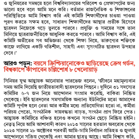
ও জুনিয়রের সমন্বয়ে হলে বিশ্ববিদ্যালয়ের পরিবেশ ও প্রেক্ষাপটের জন্য
ভালো হবে বলে আমি মনে করি। বর্তমান রাজনৈতিক ও শিক্ষাঙ্গনের
পরিস্থিতিতে আমি বিশ্বাস করি এই কমিটি শিক্ষার্থীদের চাওয়া পাওয়া
পূরণ করতে সক্ষম হবে, সাধারণ শিক্ষার্থীদের আস্থার প্রতীক হিসেবে
ছাত্রদল নিজেকে গড়ে তুলতে পারবে। প্রযুক্তি ও সময়ের সঙ্গে তাল
মিলিয়ে ছাত্ররাজনীতিকে আধুনিক করতে পারবে। আমি বিশ্বাস করি, এই
কমিটি অতীতের সব অভিজ্ঞতা থেকে শিক্ষা নিয়ে, তারুণ্যের শক্তিকে
কাজে লাগিয়ে একটি গতিশীল, সাহসী এবং সুসংগঠিত ছাত্রদল উপহার
দেবে।’
আরও পড়ুন:
বয়সে ক্রিশ্চিয়ানোকেও ছাড়িয়েছে ক্রেগ গর্ডন,
বিশ্বকাপে কাঁপাবেন চল্লিশোর্ধ ৮ খেলোয়াড়
সিনিয়র যুগ্ম আহ্বায়ক আনোয়ার পারভেজ বলেন, ‘জীবনে মহামূল্যবান
সময় আমি দিয়েছি জাতীয়তাবাদী ছাত্রদলের পিছনে। দুর্দিনে ৩১ সদস্যের
কমিটির ৬-৭ জন নিয়ে আন্দোলন সংগ্রাম করেছি, বাকিরা নিষ্ক্রিয়
থেকেছে। ইবি ছাত্রদলের সমসাময়িক অন্যান্য ইউনিটের মতো আমাদের
কমিটি পূর্ণাঙ্গ হলে নেতা আর কর্মীর মধ্যে প্রতিযোগিতা হতো না, কর্মীরা
পরিচয় পেতো, সংগঠনিক দায়বদ্ধতা বাড়ত, সংগঠন প্রাণ ফিরে পেত।
আহ্বায়ক কমিটিতে বঞ্চিত হলেও কখনো সংগঠন ছেড়ে নিষ্ক্রিয় হইনি।
নেতৃত্ব নিয়ে আমি আশাবাদী কারণ ২০১৩ সালের হরতাল অবরোধ থেকে
২০২৩ সালের ২৮ অক্টোবর পরবর্তী আমি-ডামি নির্বাচন প্রতিহত ও জুলাই
আন্দোলনে সক্রিয় থেকেছি এবং আমার ছাত্রত্ব আছে। আমি বিশ্বাস করি,