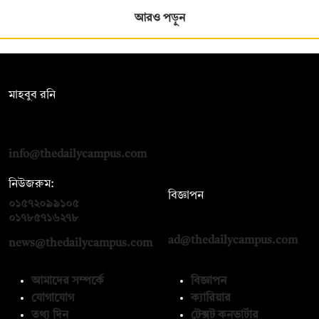
আরও পড়ুন
সম্পাদক:
মাহবুব রনি
দ্য ডেইলি ক্যাম্পাস, দ্বিতীয় তলা, হাসান হোল্ডিংস, ৫২/১ নিউ ইস্কাটন
রোড, ঢাকা ১০০০
info@thedailycampus.com
নিউজরুম:
বিজ্ঞাপন
০১৫৭২০৯৯১০৫
,
০১৭১২১৩৬৫৯৩
০১৭৮৫৭১৬২৭৮
ad@thedailycampus.com
news@thedailycampus.com
আমাদের সম্পর্কে
বিজ্ঞাপন
যোগাযোগ
ক্যারিয়ার
তথ্য দিন
টেক্সট কনভার্টার