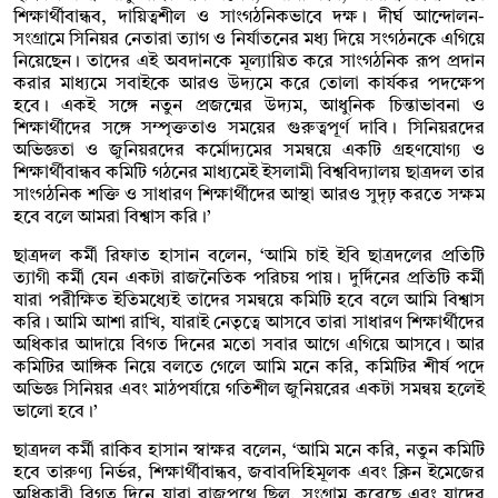
শিক্ষার্থীবান্ধব, দায়িত্বশীল ও সাংগঠনিকভাবে দক্ষ। দীর্ঘ আন্দোলন-
সংগ্রামে সিনিয়র নেতারা ত্যাগ ও নির্যাতনের মধ্য দিয়ে সংগঠনকে এগিয়ে
নিয়েছেন। তাদের এই অবদানকে মূল্যায়িত করে সাংগঠনিক রূপ প্রদান
করার মাধ্যমে সবাইকে আরও উদ্যমে করে তোলা কার্যকর পদক্ষেপ
হবে। একই সঙ্গে নতুন প্রজন্মের উদ্যম, আধুনিক চিন্তাভাবনা ও
শিক্ষার্থীদের সঙ্গে সম্পৃক্ততাও সময়ের গুরুত্বপূর্ণ দাবি। সিনিয়রদের
অভিজ্ঞতা ও জুনিয়রদের কর্মোদ্যমের সমন্বয়ে একটি গ্রহণযোগ্য ও
শিক্ষার্থীবান্ধব কমিটি গঠনের মাধ্যমেই ইসলামী বিশ্ববিদ্যালয় ছাত্রদল তার
সাংগঠনিক শক্তি ও সাধারণ শিক্ষার্থীদের আস্থা আরও সুদৃঢ় করতে সক্ষম
হবে বলে আমরা বিশ্বাস করি।’
ছাত্রদল কর্মী রিফাত হাসান বলেন, ‘আমি চাই ইবি ছাত্রদলের প্রতিটি
ত্যাগী কর্মী যেন একটা রাজনৈতিক পরিচয় পায়। দুর্দিনের প্রতিটি কর্মী
যারা পরীক্ষিত ইতিমধ্যেই তাদের সমন্বয়ে কমিটি হবে বলে আমি বিশ্বাস
করি। আমি আশা রাখি, যারাই নেতৃত্বে আসবে তারা সাধারণ শিক্ষার্থীদের
অধিকার আদায়ে বিগত দিনের মতো সবার আগে এগিয়ে আসবে। আর
কমিটির আঙ্গিক নিয়ে বলতে গেলে আমি মনে করি, কমিটির শীর্ষ পদে
অভিজ্ঞ সিনিয়র এবং মাঠপর্যায়ে গতিশীল জুনিয়রের একটা সমন্বয় হলেই
ভালো হবে।’
ছাত্রদল কর্মী রাকিব হাসান স্বাক্ষর বলেন, ‘আমি মনে করি, নতুন কমিটি
হবে তারুণ্য নির্ভর, শিক্ষার্থীবান্ধব, জবাবদিহিমূলক এবং ক্লিন ইমেজের
অধিকারী বিগত দিনে যারা রাজপথে ছিল, সংগ্রাম করেছে এবং যাদের