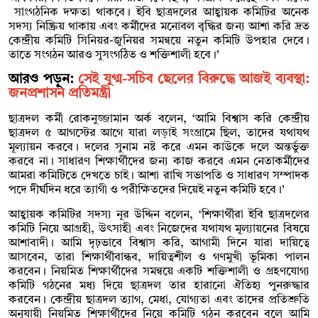
সাংগঠনিক দক্ষতা থাকবে। ইবি ছাত্রদলের আহ্বায়ক কমিটির অনেক
সদস্য নিষ্ক্রিয় থাকায় এবং কর্মীদের মনোবল বৃদ্ধির জন্য আশা করি দ্রত
কেন্দ্রীয় কমিটি সিনিয়র-জুনিয়র সমন্বয়ে নতুন কমিটি উপহার দেবে।
তাতে সংগঠন আরও সুসংগঠিত ও শক্তিশালী হবে।’
আরও পড়ুন:
সেই যুগ্ম-সচিব ছেলের বিরুদ্ধে আজই ব্যবস্থা:
জনপ্রশাসন প্রতিমন্ত্রী
ছাত্রদল কর্মী রোকনুজ্জামান অর্ক বলেন, ‘আমি বিশ্বাস করি কেন্দ্রীয়
ছাত্রদল ৫ আগস্টের আগে যারা লড়াই সংগ্রামে ছিল, তাদের যথাযথ
মূল্যায়ন করবে। দলের সুনাম নষ্ট করে এমন কাউকে দলে অন্তর্ভুক্ত
করবে না। সাধারণ শিক্ষার্থীদের জন্য কাজ করবে এমন নেতাকর্মীদের
আমরা কমিটিতে দেখতে চাই। আশা রাখি সভাপতি ও সাধারণ সম্পাদক
পদে দীর্ঘদিন ধরে ত্যাগী ও পরীক্ষিতদের দিয়েই নতুন কমিটি হবে।’
আহ্বায়ক কমিটির সদস্য নূর উদ্দিন বলেন, ‘শিক্ষার্থীরা ইবি ছাত্রদলের
কমিটি নিয়ে আগ্রহী, উৎসাহী এবং নিজেদের যথাযথ মূল্যায়নের বিষয়ে
আশাবাদী। আমি দৃঢ়ভাবে বিশ্বাস করি, আগামী দিনে যারা দায়িত্বে
আসবেন, তারা শিক্ষার্থীবান্ধব, দায়িত্বশীল ও গণমুখী ভূমিকা পালন
করবেন। নিয়মিত শিক্ষার্থীদের সমন্বয়ে একটি শক্তিশালী ও গ্রহণযোগ্য
কমিটি গঠনের মধ্য দিয়ে ছাত্রদল তার হারানো ঐতিহ্য পুনরুদ্ধার
করবেন। কেন্দ্রীয় ছাত্রদল ত্যাগ, মেধা, যোগ্যতা এবং তাদের প্রতিশ্রুতি
অনুযায়ী নিয়মিত শিক্ষার্থীদের নিয়ে কমিটি গঠন করবেন বলে আমি