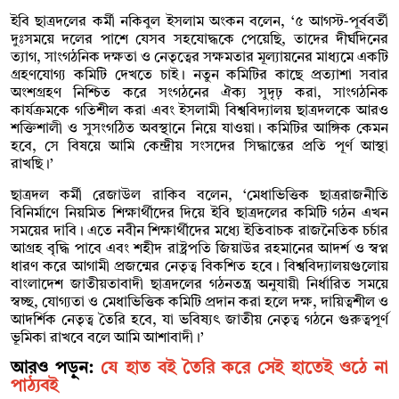
ইবি ছাত্রদলের কর্মী নকিবুল ইসলাম অংকন বলেন, ‘৫ আগস্ট-পূর্ববর্তী
দুঃসময়ে দলের পাশে যেসব সহযোদ্ধকে পেয়েছি, তাদের দীর্ঘদিনের
ত্যাগ, সাংগঠনিক দক্ষতা ও নেতৃত্বের সক্ষমতার মূল্যায়নের মাধ্যমে একটি
গ্রহণযোগ্য কমিটি দেখতে চাই। নতুন কমিটির কাছে প্রত্যাশা সবার
অংশগ্রহণ নিশ্চিত করে সংগঠনের ঐক্য সুদৃঢ় করা, সাংগঠনিক
কার্যক্রমকে গতিশীল করা এবং ইসলামী বিশ্ববিদ্যালয় ছাত্রদলকে আরও
শক্তিশালী ও সুসংগঠিত অবস্থানে নিয়ে যাওয়া।‎ কমিটির আঙ্গিক কেমন
হবে, সে বিষয়ে আমি কেন্দ্রীয় সংসদের সিদ্ধান্তের প্রতি পূর্ণ আস্থা
রাখছি।’
ছাত্রদল কর্মী রেজাউল রাকিব বলেন, ‘মেধাভিত্তিক ছাত্ররাজনীতি
বিনির্মাণে নিয়মিত শিক্ষার্থীদের দিয়ে ইবি ছাত্রদলের কমিটি গঠন এখন
সময়ের দাবি। এতে নবীন শিক্ষার্থীদের মধ্যে ইতিবাচক রাজনৈতিক চর্চার
আগ্রহ বৃদ্ধি পাবে এবং শহীদ রাষ্ট্রপতি জিয়াউর রহমানের আদর্শ ও স্বপ্ন
ধারণ করে আগামী প্রজন্মের নেতৃত্ব বিকশিত হবে। বিশ্ববিদ্যালয়গুলোয়
বাংলাদেশ জাতীয়তাবাদী ছাত্রদলের গঠনতন্ত্র অনুযায়ী নির্ধারিত সময়ে
স্বচ্ছ, যোগ্যতা ও মেধাভিত্তিক কমিটি প্রদান করা হলে দক্ষ, দায়িত্বশীল ও
আদর্শিক নেতৃত্ব তৈরি হবে, যা ভবিষ্যৎ জাতীয় নেতৃত্ব গঠনে গুরুত্বপূর্ণ
ভূমিকা রাখবে বলে আমি আশাবাদী।’
আরও পড়ুন:
যে হাত বই তৈরি করে সেই হাতেই ওঠে না
পাঠ্যবই