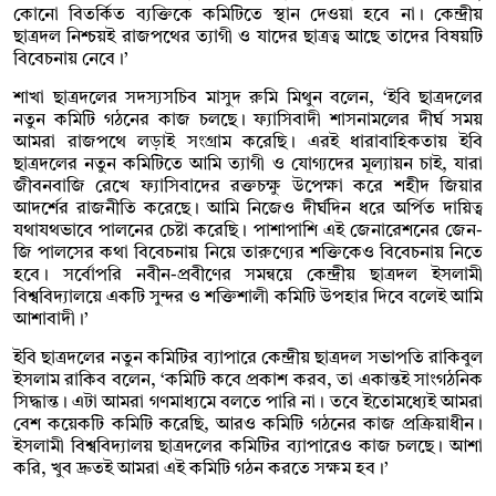
কোনো বিতর্কিত ব্যক্তিকে কমিটিতে স্থান দেওয়া হবে না। কেন্দ্রীয়
ছাত্রদল নিশ্চয়ই রাজপথের ত্যাগী ও যাদের ছাত্রত্ব আছে তাদের বিষয়টি
বিবেচনায় নেবে।’
শাখা ছাত্রদলের সদস্যসচিব মাসুদ রুমি মিথুন বলেন, ‘ইবি ছাত্রদলের
নতুন কমিটি গঠনের কাজ চলছে। ফ্যাসিবাদী শাসনামলের দীর্ঘ সময়
আমরা রাজপথে লড়াই সংগ্রাম করেছি। এরই ধারাবাহিকতায় ইবি
ছাত্রদলের নতুন কমিটিতে আমি ত্যাগী ও যোগ্যদের মূল্যায়ন চাই, যারা
জীবনবাজি রেখে ফ্যাসিবাদের রক্তচক্ষু উপেক্ষা করে শহীদ জিয়ার
আদর্শের রাজনীতি করেছে। আমি নিজেও দীর্ঘদিন ধরে অর্পিত দায়িত্ব
যথাযথভাবে পালনের চেষ্টা করেছি। পাশাপাশি এই জেনারেশনের জেন-
জি পালসের কথা বিবেচনায় নিয়ে তারুণ্যের শক্তিকেও বিবেচনায় নিতে
হবে। সর্বোপরি নবীন-প্রবীণের সমন্বয়ে কেন্দ্রীয় ছাত্রদল ইসলামী
বিশ্ববিদ্যালয়ে একটি সুন্দর ও শক্তিশালী কমিটি উপহার দিবে বলেই আমি
আশাবাদী।’
ইবি ছাত্রদলের নতুন কমিটির ব্যাপারে কেন্দ্রীয় ছাত্রদল সভাপতি রাকিবুল
ইসলাম রাকিব বলেন, ‘কমিটি কবে প্রকাশ করব, তা একান্তই সাংগঠনিক
সিদ্ধান্ত। এটা আমরা গণমাধ্যমে বলতে পারি না। তবে ইতোমধ্যেই আমরা
বেশ কয়েকটি কমিটি করেছি, আরও কমিটি গঠনের কাজ প্রক্রিয়াধীন।
ইসলামী বিশ্ববিদ্যালয় ছাত্রদলের কমিটির ব্যাপারেও কাজ চলছে। আশা
করি, খুব দ্রুতই আমরা এই কমিটি গঠন করতে সক্ষম হব।’