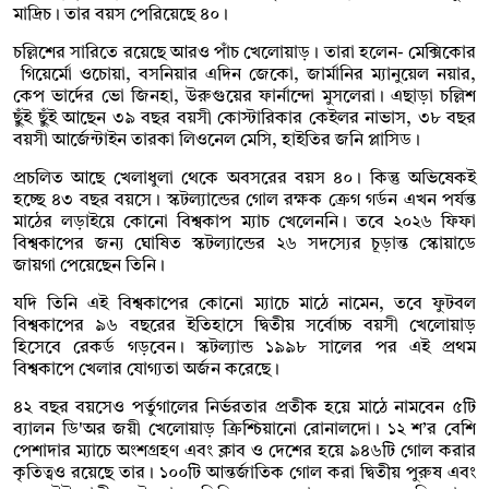
মাদ্রিচ। তার বয়স পেরিয়েছে ৪০।
চল্লিশের সারিতে রয়েছে আরও পাঁচ খেলোয়াড়। তারা হলেন- মেক্সিকোর
গিয়ের্মো ওচোয়া, বসনিয়ার এদিন জেকো, জার্মানির ম্যানুয়েল নয়ার,
কেপ ভার্দের ভো জিনহা, উরুগুয়ের ফার্নান্দো মুসলেরা। এছাড়া চল্লিশ
ছুঁই ছুঁই আছেন ৩৯ বছর বয়সী কোস্টারিকার কেইলর নাভাস, ৩৮ বছর
বয়সী আর্জেন্টাইন তারকা লিওনেল মেসি, হাইতির জনি প্লাসিড।
প্রচলিত আছে খেলাধুলা থেকে অবসরের বয়স ৪০। কিন্তু অভিষেকই
হচ্ছে ৪৩ বছর বয়সে। স্কটল্যান্ডের গোল রক্ষক ক্রেগ গর্ডন এখন পর্যন্ত
মাঠের লড়াইয়ে কোনো বিশ্বকাপ ম্যাচ খেলেননি। তবে ২০২৬ ফিফা
বিশ্বকাপের জন্য ঘোষিত স্কটল্যান্ডের ২৬ সদস্যের চূড়ান্ত স্কোয়াডে
জায়গা পেয়েছেন তিনি।
যদি তিনি এই বিশ্বকাপের কোনো ম্যাচে মাঠে নামেন, তবে ফুটবল
বিশ্বকাপের ৯৬ বছরের ইতিহাসে দ্বিতীয় সর্বোচ্চ বয়সী খেলোয়াড়
হিসেবে রেকর্ড গড়বেন। স্কটল্যান্ড ১৯৯৮ সালের পর এই প্রথম
বিশ্বকাপে খেলার যোগ্যতা অর্জন করেছে।
৪২ বছর বয়সেও পর্তুগালের নির্ভরতার প্রতীক হয়ে মাঠে নামবেন ৫টি
ব্যালন ডি'অর জয়ী খেলোয়াড় ক্রিশ্চিয়ানো রোনালদো। ১২ শ’র বেশি
পেশাদার ম্যাচে অংশগ্রহণ এবং ক্লাব ও দেশের হয়ে ৯৪৬টি গোল করার
কৃতিত্বও রয়েছে তার। ১০০টি আন্তর্জাতিক গোল করা দ্বিতীয় পুরুষ এবং