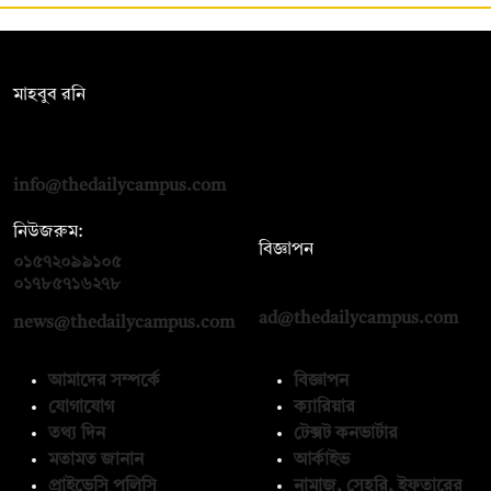
সম্পাদক:
মাহবুব রনি
দ্য ডেইলি ক্যাম্পাস, দ্বিতীয় তলা, হাসান হোল্ডিংস, ৫২/১ নিউ ইস্কাটন
রোড, ঢাকা ১০০০
info@thedailycampus.com
নিউজরুম:
বিজ্ঞাপন
০১৫৭২০৯৯১০৫
,
০১৭১২১৩৬৫৯৩
০১৭৮৫৭১৬২৭৮
ad@thedailycampus.com
news@thedailycampus.com
আমাদের সম্পর্কে
বিজ্ঞাপন
যোগাযোগ
ক্যারিয়ার
তথ্য দিন
টেক্সট কনভার্টার
মতামত জানান
আর্কাইভ
প্রাইভেসি পলিসি
নামাজ, সেহরি, ইফতারের