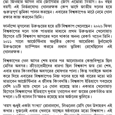
ভো জিনহার আসল নাম জোসিমার জোস এভোরা ডিয়াস। ৪০ বছর
বয়সী এই নির্ভরযোগ্য গোলরক্ষক কেপ ভার্দে জাতীয় দলের হয়ে
গুরুত্বপূর্ণ ভূমিকা পালন করছেন। এবারের বিশ্বকাপেও মাঠে নেমে গোল
রক্ষার কাজ করবেন তিনি।
ফার্নান্দো মুসলেরা উরুগুয়ের হয়ে ৪টি বিশ্বকাপ খেলেছেন। ২০২৬ ফিফা
বিশ্বকাপের দলে ডাক পাওয়ার মাধ্যমে প্রথম উরুগুয়ান খেলোয়াড়
হিসেবে ৫টি বিশ্বকাপ আসরের দলে থাকার অনন্য রেকর্ড গড়েন তিনি।
২০১১ সালে আর্জেন্টিনায় অনুষ্ঠিত কোপা আমেরিকা টুর্নামেন্টে
উরুগুয়েকে চ্যাম্পিয়ন করতে প্রধান ভূমিকা রেখেছিলেন এই
গোলরক্ষক।
বিশ্বকাপের গেল আসর শেষ হবার পর আলোচনার কেন্দ্রবিন্দুতে ছিল
মেসির অবসর। ক্রীড়াপ্রেমীদের ধারণা ছিল বিশ্বকাপ জয় তো শেষ,
এবার হয়ত কিংবদন্তির অবসরের ঘোষণার পালা। কিন্তু সবাইকে অবাক
করে দিয়ে এবারের বিশ্বকাপেও নিজ দলের হয়ে ষষ্ঠ বারের মতো মাঠ
মাতাবেন আর্জেন্টিনার এ জীবন্ত কিংবদন্তি। বিশ্বকাপ ইতিহাসে সবচেয়ে
বেশি ২৬টি ম্যাচ খেলে ১৩ গোল রয়েছে তার। একমাত্র খেলোয়াড়
হিসেবে বিশ্বকাপের ইতিহাসে দুবার 'গোল্ডেন বল' জয়ের রেকর্ডটাও তার
দখলে। ৮টি ব্যালন ডি'অরও রয়েছে তার অর্জনের ঝুলিতে।
‘বয়স শুধুই একটা সংখ্যা’ রোনালদো, লিওনেল মেসি যেন উদাহরণ এই
কথার। দুজনেই এবার খেলতে যাচ্ছেন ষষ্ঠবারের মতো বিশ্বকাপ। এই