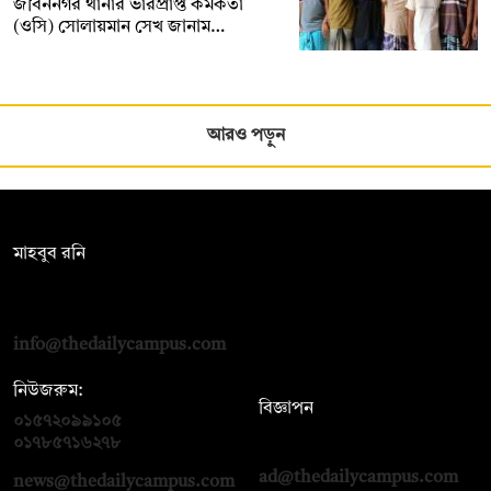
জীবননগর থানার ভারপ্রাপ্ত কর্মকর্তা
(ওসি) সোলায়মান সেখ জানাম…
আরও পড়ুন
সম্পাদক:
মাহবুব রনি
দ্য ডেইলি ক্যাম্পাস, দ্বিতীয় তলা, হাসান হোল্ডিংস, ৫২/১ নিউ ইস্কাটন
রোড, ঢাকা ১০০০
info@thedailycampus.com
নিউজরুম:
বিজ্ঞাপন
০১৫৭২০৯৯১০৫
,
০১৭১২১৩৬৫৯৩
০১৭৮৫৭১৬২৭৮
ad@thedailycampus.com
news@thedailycampus.com