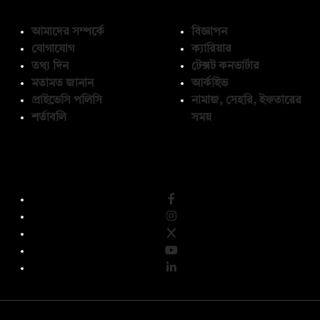
আমাদের সম্পর্কে
বিজ্ঞাপন
যোগাযোগ
ক্যারিয়ার
তথ্য দিন
টেক্সট কনভার্টার
মতামত জানান
আর্কাইভ
প্রাইভেসি পলিসি
নামাজ, সেহরি, ইফতারের
শর্তাবলি
সময়
অনুসরণ করুন