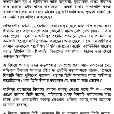
তদন্তসংশ্লিষ্ট সূত্র ও স্থানীয়দের ভাষ্য অনুযায়ী, নুরজাহান বেগম দীর্ঘদিন
ধরে একাকী জীবনযাপন করছিলেন। একই বাসায় পাশাপাশি কক্ষে
বসবাস করলেও তার মেয়ে মায়ের মৃত্যুর বিষয়টি আইনশৃঙ্খলা বাহিনীকে
জানাননি বলে অভিযোগ রয়েছে।
প্রতিবেশীরা জানান, নুরজাহান বেগমের দুই ছেলে আলাদা থাকতেন এবং
দীর্ঘদিন ধরে তাদের সঙ্গে তার কোনো নিয়মিত যোগাযোগ ছিল না। তার
এক ছেলে এ কে এম আনিসুর রহমান বর্তমানে যুগ্ম-সচিব পদমর্যাদার
কর্মকর্তা হিসেবে দায়িত্ব পালন করছেন। অন্য ছেলে এ কে এম আশিকুর
রহমান বাংলাদেশ প্রকৌশল বিশ্ববিদ্যালয়ের (বুয়েট) কম্পিউটার সায়েন্স
অ্যান্ড ইঞ্জিনিয়ারিং (সিএসই) বিভাগের অধ্যাপক। এছাড়া তার মেয়ে
একজন স্কুলশিক্ষক।
এ বিষয়ে মোংলা বন্দর কর্তৃপক্ষের ভারপ্রাপ্ত চেয়ারম্যান কমডোর মো.
শফিকুল ইসলাম সরকার (জি) দ্য ডেইলি ক্যাম্পাসকে বলেন, ‘প্রথমে
বিষয়টি নিয়ে পুলিশের ঝামেলা এড়াতে তিনি আমাদের কাছে অস্বীকার
করেছিলেন। পরে তিনি স্বীকার করেছেন যে, তার মা মারা গেছেন।’
আনিসুর রহমানের বিরুদ্ধে কোনো ব্যবস্থা নেওয়া হচ্ছে কি না—এমন
প্রশ্নের জবাবে তিনি বলেন, ‘সচিবালয় থেকে বিষয়টি পর্যালোচনা করা
হচ্ছে এবং প্রয়োজনীয় ব্যবস্থা নেওয়ার প্রক্রিয়া চলছে বলে আমাকে
জানানো হয়েছে।’
এ বিষয়ে কোনো চিঠি পেয়েছেন কি না জানতে চাইলে তিনি বলেন,