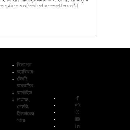
ে ফ্যাক্টচেক সাংবাদিকতা সেখানে গুরুত্বপূর্ণ হয়ে ওঠে।
বিজ্ঞাপন
ক্যারিয়ার
টেক্সট
অনুসরণ করুন
কনভার্টার
আর্কাইভ
নামাজ,
সেহরি,
ইফতারের
সময়