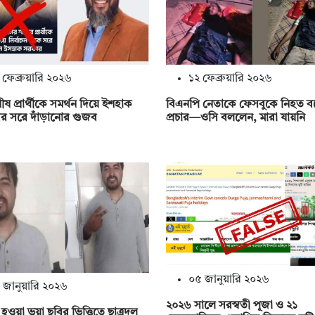
 ফেব্রুয়ারি ২০২৬
১২ ফেব্রুয়ারি ২০২৬
ীষ প্রার্থীকে সমর্থন দিয়ে ইশহাক
বিএনপি নেতাকে ফেসবুকে নিহত ব
র সরে দাঁড়ানোর গুজব
প্রচার—ওসি বললেন, মারা যায়নি
০৫ জানুয়ারি ২০২৬
 জানুয়ারি ২০২৬
২০২৬ সালে সরস্বতী পূজা ও ২১
হওয়া ভুয়া ছবির ভিত্তিতে ছাত্রদল