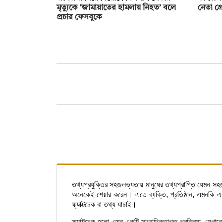
মৃত্যুকে ‘জামায়াতের হামলায় নিহত’ বলে
নেতা গ্
প্রচার ফেসবুকে
তথ্যপ্রযুক্তির সহজলভ্যতায় মানুষের তথ্যপ্রাপ্তি যেমন স
অনেকেই শেয়ার করেন। এতে ব্যক্তি, প্রতিষ্ঠান, এমনকি একটি
ফ্যাক্টচেক বা তথ্য যাচাই।
ফ্যাক্টচেক হলো এমন একটি সাংবাদিকতাগত প্রক্রিয়া, যেখান