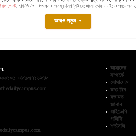
ইরাল পোস্ট
, ছবি-ভিডিও, বিজ্ঞাপন বা জনস্বার্থসংশ্লিষ্ট যেকোনো তথ্য যাচাইয়ের প্রয়োজন হল
আরও পড়ুন
▼
আমাদের
ম:
সম্পর্কে
০৯৯১০৫
,
০১৭৮৫৭১৬২৭৮
যোগাযোগ
thedailycampus.com
তথ্য দিন
মতামত
জানান
ন
প্রাইভেসি
পলিসি
১৩৬৫৯৩
শর্তাবলি
edailycampus.com