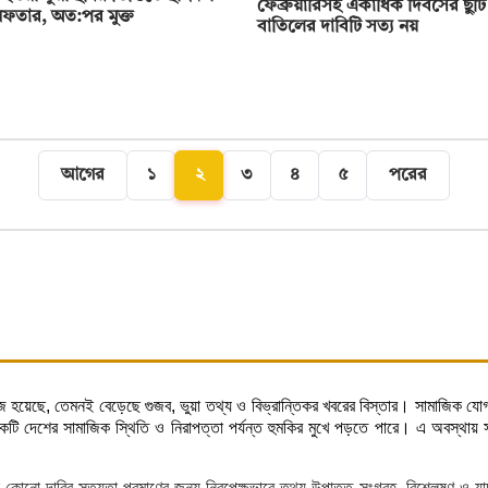
ফেব্রুয়ারিসহ একাধিক দিবসের ছুটি
রেফতার, অত:পর মুক্ত
বাতিলের দাবিটি সত্য নয়
আগের
১
২
৩
৪
৫
পরের
হজ হয়েছে, তেমনই বেড়েছে গুজব, ভুয়া তথ্য ও বিভ্রান্তিকর খবরের বিস্তার। সামাজিক যোগ
 দেশের সামাজিক স্থিতি ও নিরাপত্তা পর্যন্ত হুমকির মুখে পড়তে পারে। এ অবস্থায় সত্য
ে কোনো দাবির সত্যতা প্রমাণের জন্য নিরপেক্ষভাবে তথ্য-উপাত্ত সংগ্রহ, বিশ্লেষণ ও 