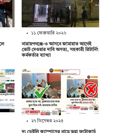
১১ ফেব্রুয়ারি ২০২৬
লে
নারায়ণগঞ্জে-৩ আসনে জামায়াত আগেই
ভোট দেওয়ার দাবি অসত্য, সহকারী রিটার্নিং
কর্মকর্তার ব্যাখ্যা
২৭ ডিসেম্বর ২০২৫
দ্য ডেইলি ক্যাম্পাসের নামে ভুয়া ফটোকার্ড