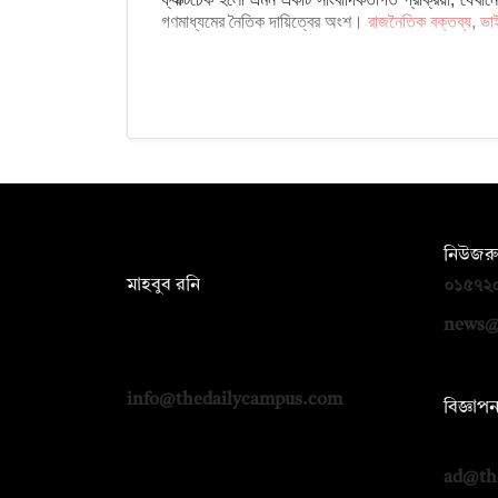
গণমাধ্যমের নৈতিক দায়িত্বের অংশ।
রাজনৈতিক বক্তব্য
,
ভা
সম্পাদক:
নিউজরু
মাহবুব রনি
০১৫৭২
দ্য ডেইলি ক্যাম্পাস, দ্বিতীয় তলা, হাসান
news@
হোল্ডিংস, ৫২/১ নিউ ইস্কাটন রোড, ঢাকা
১০০০
info@thedailycampus.com
বিজ্ঞাপ
০১৭১২
ad@th