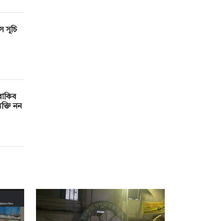
স সূচি
 রাকিব
ক্তি নন