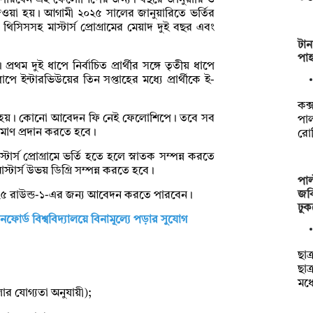
করতে পারবেন এই ফেলোশিপের জন্য। বছরে জানুয়ারি ও
য়া হয়। আগামী ২০২৫ সালের জানুয়ারিতে ভর্তির
সসহ মাস্টার্স প্রোগ্রামের মেয়াদ দুই বছর এবং
টান
পাহ
ম দুই ধাপে নির্বাচিত প্রার্থীর সঙ্গে তৃতীয় ধাপে
াপে ইন্টারভিউয়ের তিন সপ্তাহের মধ্যে প্রার্থীকে ই-
কক
দেওয়া হয়। কোনো আবেদন ফি নেই ফেলোশিপে। তবে সব
পাল
াণ প্রদান করতে হবে।
রো
্স প্রোগ্রামে ভর্তি হতে হলে স্নাতক সম্পন্ন করতে
্টার্স উভয় ডিগ্রি সম্পন্ন করতে হবে।
পাল
জবি
শন ২০২৫ রাউন্ড-১-এর জন্য আবেদন করতে পারবেন।
ঢু
্যানফোর্ড বিশ্ববিদ্যালয়ে বিনামূল্যে পড়ার সুযোগ
ছাত
ছাত
মধ্
লার যোগ্যতা অনুযায়ী);