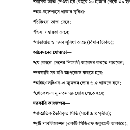
*
মাসিক ভাতা দেওয়া হয় (বছরে ২০ হাজার থেকে ৩০ হ
*
অন-ক্যাম্পাসে থাকার সুবিধা;
*
চিকিৎসা ভাতা দেবে;
*
ভিসা সহায়তা দেবে;
*
যাতায়াত ও ভ্রমণ সুবিধা আছে (বিমান টিকিট);
আবেদনের যোগ্যতা—
*
যে কোনো দেশের শিক্ষার্থী আবেদন করতে পারবেন;
*
দরকারি সব নথি আপলোড করতে হবে;
*
আইইএলটিএস-এ ন্যূনতম স্কোর ৬.৫ থাকতে হবে;
*
টোফেল-এ ন্যূনতম ৭৯ স্কোর পেতে হবে;
দরকারি কাগজপত্র—
*
সাম্প্রতিক তৈরিকৃত সিভি (সর্বোচ্চ ৪ পৃষ্ঠার);
*
দুটি পাবলিকেশন (একটি পিডিএফ ডকুমেন্ট আকারে);