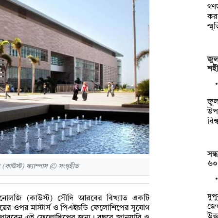
গণভ
করছ
স্ম
জুল
শহী
জুল
উপল
বিশ
সন্
৬০
ি (কাউস্ট) ক্যাম্পাস © সংগৃহীত
দুপ
ড টেকনোলজি (কাউস্ট) সৌদি আরবের বিখ্যাত একটি
জেল
বিষয়ের ওপর মাস্টার্স ও পিএইচডি ফেলোশিপের সুযোগ
উত্