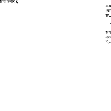
াজার ডলার);
এক 
ঘোষ
জ
জগন
এক
তি