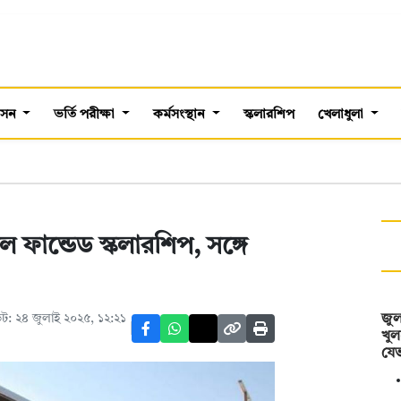
শাসন
ভর্তি পরীক্ষা
কর্মসংস্থান
স্কলারশিপ
খেলাধুলা
 ফান্ডেড স্কলারশিপ, সঙ্গে
ট: ২৪ জুলাই ২০২৫, ১২:২১
জুল
খুল
যে