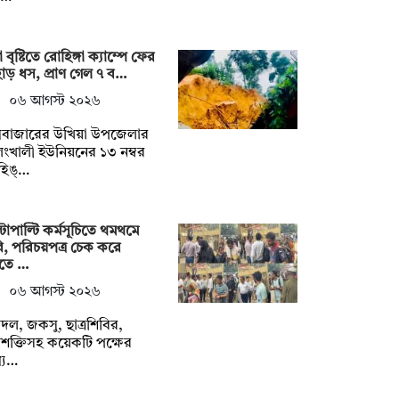
া বৃষ্টিতে রোহিঙ্গা ক্যাম্পে ফের
াড় ধস, প্রাণ গেল ৭ ব…
০৬ আগস্ট ২০২৬
্সবাজারের উখিয়া উপজেলার
ংখালী ইউনিয়নের ১৩ নম্বর
হিঙ্…
্টাপাল্টি কর্মসূচিতে থমথমে
, পরিচয়পত্র চেক করে
কতে …
০৬ আগস্ট ২০২৬
্রদল, জকসু, ছাত্রশিবির,
্রশক্তিসহ কয়েকটি পক্ষের
যে…