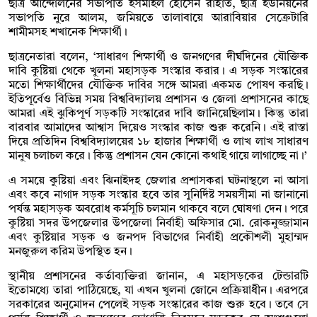
ছাত্র আন্দোলনের সভাপতি ইসমাইল হোসেন রাহাত, ছাত্র ইউনিয়নের
সভাপতি নুরে আলম, জমিয়তে তালাবায়ে আরাবিয়ার সেক্রেটারি
শামীমসহ শখানেক শিক্ষার্থী।
ছাত্রনেতারা বলেন, ‘সাধারণ শিক্ষার্থী ও জনগণের দীর্ঘদিনের যৌক্তিক
দাবি কুষ্টিয়া থেকে খুলনা মহাসড়ক সংস্কার করার। এ সড়ক সংস্কারের
মতো শিক্ষার্থীদের যৌক্তিক দাবির সঙ্গে আমরা একমত পোষণ করছি।
ইতিপূর্বেও বিভিন্ন সময় বিশ্ববিদ্যালয় প্রশাসন ও জেলা প্রশাসনের কাছে
আমরা এই ঝুকিপূর্ণ সড়কটি সংস্কারের দাবি জানিয়েছিলাম। কিন্তু তারা
বারবার আমাদের আশ্বাস দিয়েও সংস্কার কাজ শুরু করেনি। এই রাস্তা
দিয়ে প্রতিদিন বিশ্ববিদ্যালয়ের ১৮ হাজার শিক্ষার্থী ও লাখ লাখ সাধারণ
মানুষ চলাচল করে। কিন্তু প্রশাসন যেন কোনো কথাই গায়ে লাগাচ্ছে না।’
এ সময়ে কুষ্টিয়া এবং ঝিনাইদহ জেলার প্রশাসকরা ঘটনাস্থলে না আসা
এবং কবে নাগাদ সড়ক সংস্কার হবে তার সুনির্দিষ্ট সময়সীমা না জানানো
পর্যন্ত মহাসড়ক অবরোধ কর্মসূচি চলমান থাকবে বলে ঘোষণা দেন। পরে
কুষ্টিয়া সদর উপজেলার উপজেলা নির্বাহী অফিসার মো. রোকনুজ্জামান
এবং কুষ্টিয়ার সড়ক ও জনপদ বিভাগের নির্বাহী প্রকৌশলী মুহাম্মদ
মনজুরুল করিম উপস্থিত হন।
স্থানীয় প্রশাসনের কর্তাব্যক্তিরা জানান, এ মহাসড়কের টেন্ডারটি
ইতোমধ্যে তারা পাঠিয়েছে, যা এখন খুলনা জোনে প্রক্রিয়াধীন। এরপরে
সরকারের অনুমোদন পেলেই সড়ক সংস্কারের কাজ শুরু হবে। তবে সে