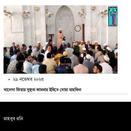
২৯ নভেম্বর ২০২৫
খালেদা জিয়ার সুস্থতা কামনায় ইবিতে দোয়া মাহফিল
সম্পাদক:
মাহবুব রনি
দ্য ডেইলি ক্যাম্পাস, দ্বিতীয় তলা, হাসান হোল্ডিংস, ৫২/১ নিউ ইস্কাটন