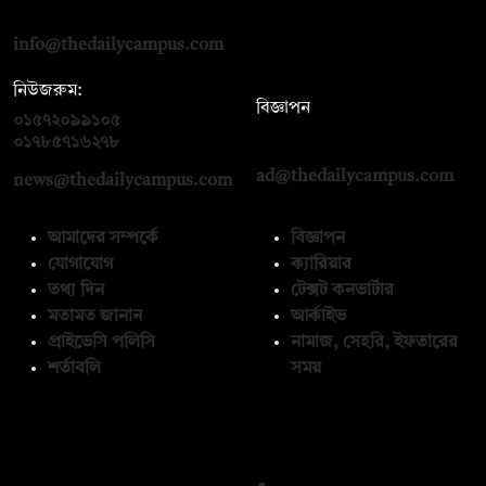
রোড, ঢাকা ১০০০
info@thedailycampus.com
নিউজরুম:
বিজ্ঞাপন
০১৫৭২০৯৯১০৫
,
০১৭১২১৩৬৫৯৩
০১৭৮৫৭১৬২৭৮
ad@thedailycampus.com
news@thedailycampus.com
আমাদের সম্পর্কে
বিজ্ঞাপন
যোগাযোগ
ক্যারিয়ার
তথ্য দিন
টেক্সট কনভার্টার
মতামত জানান
আর্কাইভ
প্রাইভেসি পলিসি
নামাজ, সেহরি, ইফতারের
শর্তাবলি
সময়
অনুসরণ করুন