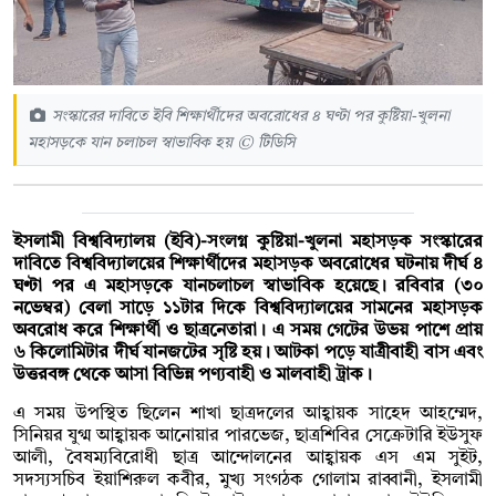
সংস্কারের দাবিতে ইবি শিক্ষার্থীদের অবরোধের ৪ ঘণ্টা পর কুষ্টিয়া-খুলনা
মহাসড়কে যান চলাচল স্বাভাবিক হয় © টিডিসি
ইসলামী বিশ্ববিদ্যালয় (ইবি)-সংলগ্ন কুষ্টিয়া-খুলনা মহাসড়ক সংস্কারের
দাবিতে বিশ্ববিদ্যালয়ের শিক্ষার্থীদের মহাসড়ক অবরোধের ঘটনায় দীর্ঘ ৪
ঘণ্টা পর এ মহাসড়কে যানচলাচল স্বাভাবিক হয়েছে। রবিবার (৩০
নভেম্বর) বেলা সাড়ে ১১টার দিকে বিশ্ববিদ্যালয়ের সামনের মহাসড়ক
অবরোধ করে শিক্ষার্থী ও ছাত্রনেতারা। এ সময় গেটের উভয় পাশে প্রায়
৬ কিলোমিটার দীর্ঘ যানজটের সৃষ্টি হয়। আটকা পড়ে যাত্রীবাহী বাস এবং
উত্তরবঙ্গ থেকে আসা বিভিন্ন পণ্যবাহী ও মালবাহী ট্রাক।
এ সময় উপস্থিত ছিলেন শাখা ছাত্রদলের আহ্বায়ক সাহেদ আহম্মেদ,
সিনিয়র যুগ্ম আহ্বায়ক আনোয়ার পারভেজ, ছাত্রশিবির সেক্রেটারি ইউসুফ
আলী, বৈষম্যবিরোধী ছাত্র আন্দোলনের আহ্বায়ক এস এম সুইট,
সদস্যসচিব ইয়াশিরুল কবীর, মুখ্য সংগঠক গোলাম রাব্বানী, ইসলামী