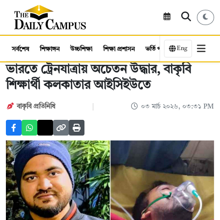
Eng
সর্বশেষ
শিক্ষাঙ্গন
উচ্চশিক্ষা
শিক্ষা প্রশাসন
ভর্তি পরীক্ষা
কর্মসংস্থান
ভারতে ট্রেনযাত্রায় অচেতন উদ্ধার, বাকৃবি
শিক্ষার্থী কলকাতার আইসিইউতে
বাকৃবি প্রতিনিধি
০৩ মার্চ ২০২৬, ০৩:৩১ PM