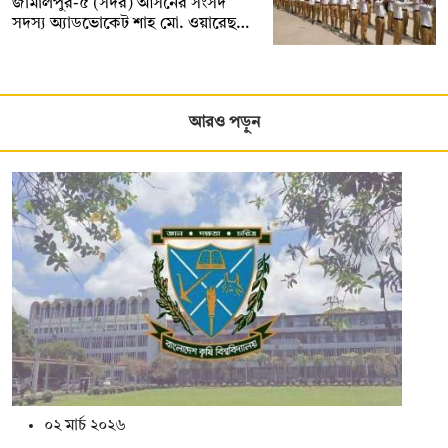
জামালপুর-৫ (সদর) আসনের সংসদ
সদস্য অ্যাডভোকেট শাহ মো. ওয়ারেছ…
আরও পড়ুন
০২ মার্চ ২০২৬