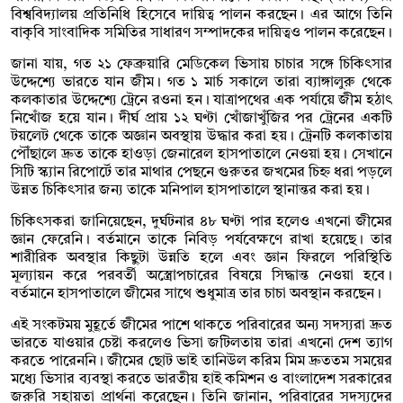
বিশ্ববিদ্যালয় প্রতিনিধি হিসেবে দায়িত্ব পালন করছেন। এর আগে তিনি
বাকৃবি সাংবাদিক সমিতির সাধারণ সম্পাদকের দায়িত্বও পালন করেছেন।
জানা যায়, গত ২১ ফেব্রুয়ারি মেডিকেল ভিসায় চাচার সঙ্গে চিকিৎসার
উদ্দেশ্যে ভারতে যান জীম। গত ১ মার্চ সকালে তারা ব্যাঙ্গালুরু থেকে
কলকাতার উদ্দেশ্যে ট্রেনে রওনা হন। যাত্রাপথের এক পর্যায়ে জীম হঠাৎ
নিখোঁজ হয়ে যান। দীর্ঘ প্রায় ১২ ঘণ্টা খোঁজাখুঁজির পর ট্রেনের একটি
টয়লেট থেকে তাকে অজ্ঞান অবস্থায় উদ্ধার করা হয়। ট্রেনটি কলকাতায়
পৌঁছালে দ্রুত তাকে হাওড়া জেনারেল হাসপাতালে নেওয়া হয়। সেখানে
সিটি স্ক্যান রিপোর্টে তার মাথার পেছনে গুরুতর জখমের চিহ্ন ধরা পড়লে
উন্নত চিকিৎসার জন্য তাকে মনিপাল হাসপাতালে স্থানান্তর করা হয়।
চিকিৎসকরা জানিয়েছেন, দুর্ঘটনার ৪৮ ঘণ্টা পার হলেও এখনো জীমের
জ্ঞান ফেরেনি। বর্তমানে তাকে নিবিড় পর্যবেক্ষণে রাখা হয়েছে। তার
শারীরিক অবস্থার কিছুটা উন্নতি হলে এবং জ্ঞান ফিরলে পরিস্থিতি
মূল্যায়ন করে পরবর্তী অস্ত্রোপচারের বিষয়ে সিদ্ধান্ত নেওয়া হবে।
বর্তমানে হাসপাতালে জীমের সাথে শুধুমাত্র তার চাচা অবস্থান করছেন।
এই সংকটময় মুহূর্তে জীমের পাশে থাকতে পরিবারের অন্য সদস্যরা দ্রুত
ভারতে যাওয়ার চেষ্টা করলেও ভিসা জটিলতায় তারা এখনো দেশ ত্যাগ
করতে পারেননি। জীমের ছোট ভাই তানিউল করিম মিম দ্রুততম সময়ের
মধ্যে ভিসার ব্যবস্থা করতে ভারতীয় হাই কমিশন ও বাংলাদেশ সরকারের
জরুরি সহায়তা প্রার্থনা করেছেন। তিনি জানান, পরিবারের সদস্যদের