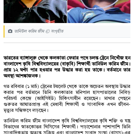
তানিউল করিম জীম © সংগৃহীত
ভারতের ব্যাঙ্গালুরু থেকে কলকাতা ফেরার পথে চলন্ত ট্রেনে নিখোঁজ হন
বাংলাদেশ কৃষি বিশ্ববিদ্যালয়ের (বাকৃবি) শিক্ষার্থী তানিউল করিম জীম।
প্রায় ১২ ঘণ্টা পার হওয়ার পর উদ্ধার করা হয় তাকে। বর্তমানে তার
অবস্থা আশঙ্কাজনক।
গত রবিবার (১ মার্চ) ট্রেনের টয়লেট থেকে তাকে অচেতন অবস্থায় উদ্ধার
করার পর বর্তমানে তিনি কলকাতার মনিপাল হাসপাতালের নিবিড়
পরিচর্যা কেন্দ্রে (আইসিইউ) চিকিৎসাধীন রয়েছেন। মাথার পেছনে
গুরুতর আঘাতপ্রাপ্ত এই মেধাবী শিক্ষার্থী ও সাংবাদিক এখন জীবন-
মৃত্যুর সন্ধিক্ষণে লড়ছেন।
তানিউল করিম জীম বাংলাদেশ কৃষি বিশ্ববিদ্যালয়ের কৃষি শক্তি ও যন্ত্র
বিভাগের স্নাতকোত্তর থিসিসের শিক্ষার্থী। পড়াশোনার পাশাপাশি তিনি
সাংবাদিকতায় অত্যন্ত সক্রিয় এবং বাংলাদেশ সংবাদ সংস্থা (বাসস)-এর