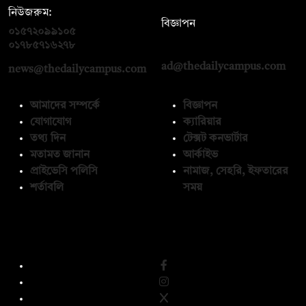
নিউজরুম:
বিজ্ঞাপন
০১৫৭২০৯৯১০৫
,
০১৭১২১৩৬৫৯৩
০১৭৮৫৭১৬২৭৮
ad@thedailycampus.com
news@thedailycampus.com
আমাদের সম্পর্কে
বিজ্ঞাপন
যোগাযোগ
ক্যারিয়ার
তথ্য দিন
টেক্সট কনভার্টার
মতামত জানান
আর্কাইভ
প্রাইভেসি পলিসি
নামাজ, সেহরি, ইফতারের
শর্তাবলি
সময়
অনুসরণ করুন