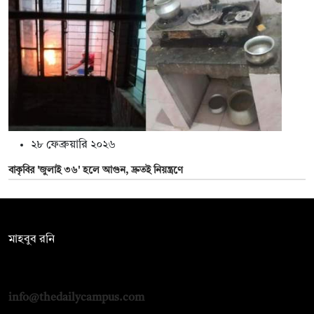
২৮ ফেব্রুয়ারি ২০২৬
বাকৃবির 'জুলাই ৩৬' হলে আগুন, দ্রুতই নিয়ন্ত্রণে
সম্পাদক:
মাহবুব রনি
দ্য ডেইলি ক্যাম্পাস, দ্বিতীয় তলা, হাসান হোল্ডিংস, ৫২/১ নিউ ইস্কাটন
রোড, ঢাকা ১০০০
info@thedailycampus.com