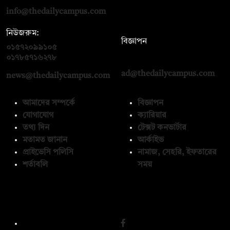
info@thedailycampus.com
নিউজরুম:
বিজ্ঞাপন
০১৫৭২০৯৯১০৫
,
০১৭১২১৩৬৫৯৩
০১৭৮৫৭১৬২৭৮
ad@thedailycampus.com
news@thedailycampus.com
আমাদের সম্পর্কে
বিজ্ঞাপন
যোগাযোগ
ক্যারিয়ার
তথ্য দিন
টেক্সট কনভার্টার
মতামত জানান
আর্কাইভ
প্রাইভেসি পলিসি
নামাজ, সেহরি, ইফতারের
শর্তাবলি
সময়
অনুসরণ করুন