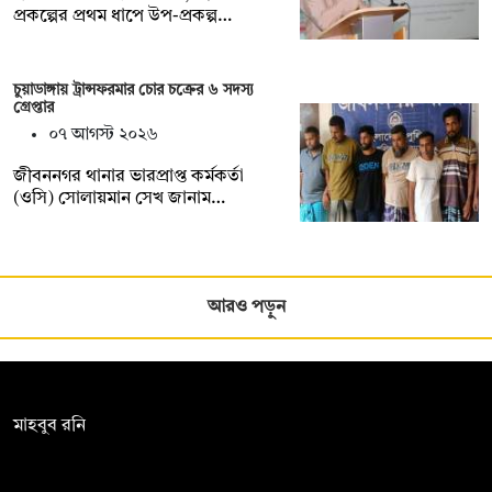
প্রকল্পের প্রথম ধাপে উপ-প্রকল্প…
চুয়াডাঙ্গায় ট্রান্সফরমার চোর চক্রের ৬ সদস্য
গ্রেপ্তার
০৭ আগস্ট ২০২৬
জীবননগর থানার ভারপ্রাপ্ত কর্মকর্তা
(ওসি) সোলায়মান সেখ জানাম…
আরও পড়ুন
সম্পাদক:
মাহবুব রনি
দ্য ডেইলি ক্যাম্পাস, দ্বিতীয় তলা, হাসান হোল্ডিংস, ৫২/১ নিউ ইস্কাটন
রোড, ঢাকা ১০০০