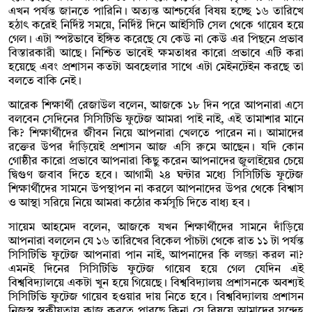
এখন পর্যন্ত জানতে পারিনি। অত্যন্ত আশ্চর্যের বিষয় হচ্ছে ১৬ তারিখে
হঠাৎ করেই নির্দিষ্ট সময়ে, নির্দিষ্ট দিনে আইসিটি সেল থেকে গায়েব হয়ে
গেল। এটা স্পষ্টভাবে ইঙ্গিত করেছে যে কেউ না কেউ এর পিছনে প্রভাব
বিস্তারকারী আছে। নিশ্চিত ভাবেই ক্ষমতাধর কারো প্রভাবে এটি করা
হয়েছে এবং প্রশাসন কতটা অবহেলার সাথে এটা মেইনটেইন করছে তা
বলতে বাকি নেই।
আরেক শিক্ষার্থী রেজাউল বলেন, আজকে ১৮ দিন পরে আপনারা এসে
বলবেন সেদিনের সিসিটিভি ফুটেজ আমরা পাই নাই, এই তামাশার মানে
কি? শিক্ষার্থীদের জীবন নিয়ে আপনারা খেলতে পারেন না। আমাদের
রক্তের উপর দাঁড়িয়েই প্রশাসন আজ এসি রুমে আছেন। যদি কোন
গোষ্ঠীর কারো প্রভাবে আপনারা কিছু করেন আপনাদের জুলাইয়ের চেয়ে
দ্বিগুণ জবাব দিতে হবে। আগামী ২৪ ঘন্টার মধ্যে সিসিটিভি ফুটেজ
শিক্ষার্থীদের সামনে উপস্থাপন না করলে আপনাদের উপর থেকে বিশ্বাস
ও আস্থা সরিয়ে নিয়ে আমরা কঠোর কর্মসূচি দিতে বাধ্য হব।
সায়েম আহমেদ বলেন, আজকে যখন শিক্ষার্থীদের সামনে দাঁড়িয়ে
আপনারা বললেন যে ১৬ তারিখের বিকেল পাঁচটা থেকে রাত ১১ টা পর্যন্ত
সিসিটিভি ফুটেজ আপনারা পান নাই, আপনাদের কি লজ্জা করল না?
এমনই দিনের সিসিটিভি ফুটেজ গায়েব হয়ে গেল যেদিন এই
বিশ্ববিদ্যালয়ে একটা খুন হয়ে গিয়েছে। বিশ্ববিদ্যালয় প্রশাসনকে অবশ্যই
সিসিটিভি ফুটেজ গায়েব হওয়ার দায় নিতে হবে। বিশ্ববিদ্যালয় প্রশাসন
নিজস্ব স্বকীয়তায় কাজ করতে পারছে কিনা সে বিষয়ে আমাদের সন্দেহ