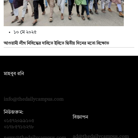
১০ মে ২০২৫
আওয়ামী লীগ নিষিদ্ধের দাবিতে ইবিতে দ্বিতীয় দিনের মতো বিক্ষোভ
সম্পাদক:
মাহবুব রনি
দ্য ডেইলি ক্যাম্পাস, দ্বিতীয় তলা, হাসান হোল্ডিংস, ৫২/১ নিউ ইস্কাটন
রোড, ঢাকা ১০০০
info@thedailycampus.com
নিউজরুম:
বিজ্ঞাপন
০১৫৭২০৯৯১০৫
,
০১৭১২১৩৬৫৯৩
০১৭৮৫৭১৬২৭৮
ad@thedailycampus.com