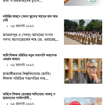
তথ্য সংগ্রহকারীদের চূড়ান…
লটারির কারণে জেলা স্কুলের আগের মান আর
নেই
০৯ আগস্ট ২০২৬
জামালপুর-৫ (সদর) আসনের সংসদ
সদস্য অ্যাডভোকেট শাহ মো. ওয়ারেছ…
জাবি শিক্ষক সমিতির নতুন সভাপতি অধ্যাপক
এমরান জাহান
০৯ আগস্ট ২০২৬
জাহাঙ্গীরনগর বিশ্ববিদ্যালয় (জাবি)
শিক্ষক সমিতির সভাপতির দায়…
জবিতে শিক্ষক হেনস্তার অভিযোগ: জকসু ও
ছাত্রদলের পাল্টাপাল্টি…
০৯ আগস্ট ২০২৬