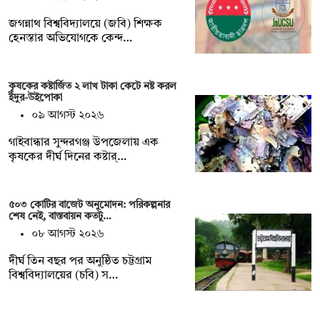
জগন্নাথ বিশ্ববিদ্যালয়ে (জবি) শিক্ষক
হেনস্তার অভিযোগকে কেন্দ…
কৃষকের কষ্টার্জিত ২ লাখ টাকা কেটে নষ্ট করল
ইঁদুর-উইপোকা
০৯ আগস্ট ২০২৬
গাইবান্ধার সুন্দরগঞ্জ উপজেলায় এক
কৃষকের দীর্ঘ দিনের কষ্টার্…
৫০৩ কোটির বাজেট অনুমোদন: পরিকল্পনার
শেষ নেই, বাস্তবায়ন কতটু…
০৮ আগস্ট ২০২৬
দীর্ঘ তিন বছর পর অনুষ্ঠিত চট্টগ্রাম
বিশ্ববিদ্যালয়ের (চবি) স…