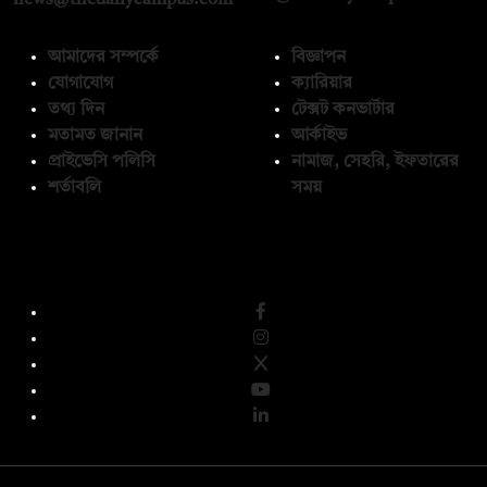
news@thedailycampus.com
আমাদের সম্পর্কে
বিজ্ঞাপন
যোগাযোগ
ক্যারিয়ার
তথ্য দিন
টেক্সট কনভার্টার
মতামত জানান
আর্কাইভ
প্রাইভেসি পলিসি
নামাজ, সেহরি, ইফতারের
শর্তাবলি
সময়
অনুসরণ করুন