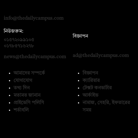
দ্য ডেইলি ক্যাম্পাস, দ্বিতীয় তলা, হাসান হোল্ডিংস, ৫২/১ নিউ ইস্কাটন
রোড, ঢাকা ১০০০
info@thedailycampus.com
নিউজরুম:
বিজ্ঞাপন
০১৫৭২০৯৯১০৫
,
০১৭১২১৩৬৫৯৩
০১৭৮৫৭১৬২৭৮
ad@thedailycampus.com
news@thedailycampus.com
আমাদের সম্পর্কে
বিজ্ঞাপন
যোগাযোগ
ক্যারিয়ার
তথ্য দিন
টেক্সট কনভার্টার
মতামত জানান
আর্কাইভ
প্রাইভেসি পলিসি
নামাজ, সেহরি, ইফতারের
শর্তাবলি
সময়
অনুসরণ করুন