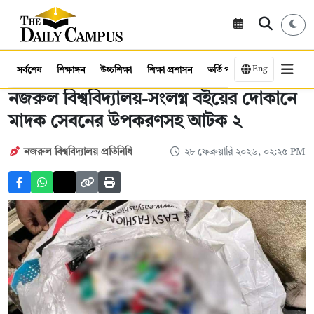
Eng
সর্বশেষ
শিক্ষাঙ্গন
উচ্চশিক্ষা
শিক্ষা প্রশাসন
ভর্তি পরীক্ষা
কর্মসংস্থান
নজরুল বিশ্ববিদ্যালয়-সংলগ্ন বইয়ের দোকানে
মাদক সেবনের উপকরণসহ আটক ২
নজরুল বিশ্ববিদ্যালয় প্রতিনিধি
২৮ ফেব্রুয়ারি ২০২৬, ০২:২৫ PM