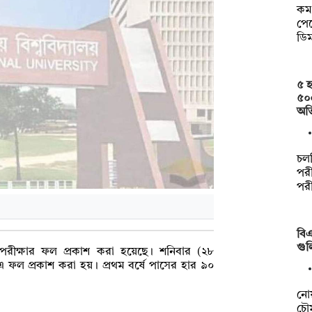
কম 
পেত
ডি
৫ হ
৫০
অত
চল
পরী
পর
বিএ
গুল
্ষ পরীক্ষার ফল প্রকাশ করা হয়েছে। শনিবার (২৮
 এ ফল প্রকাশ করা হয়। প্রথম বর্ষে পাসের হার ৯০
নো
চৌম