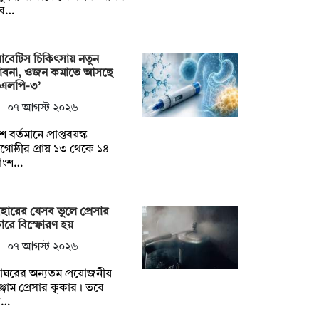
বে…
াবেটিস চিকিৎসায় নতুন
্ভাবনা, ওজন কমাতে আসছে
িএলপি-৩’
০৭ আগস্ট ২০২৬
ে বর্তমানে প্রাপ্তবয়স্ক
োষ্ঠীর প্রায় ১৩ থেকে ১৪
াংশ…
বহারের যেসব ভুলে প্রেসার
ারে বিস্ফোরণ হয়
০৭ আগস্ট ২০২৬
্নাঘরের অন্যতম প্রয়োজনীয়
্জাম প্রেসার কুকার। তবে
ব…