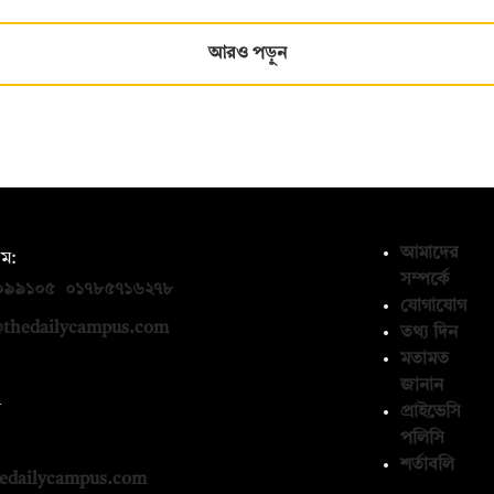
আরও পড়ুন
আমাদের
ম:
সম্পর্কে
০৯৯১০৫
,
০১৭৮৫৭১৬২৭৮
যোগাযোগ
thedailycampus.com
তথ্য দিন
মতামত
জানান
ন
প্রাইভেসি
পলিসি
১৩৬৫৯৩
শর্তাবলি
edailycampus.com