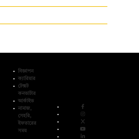
বিজ্ঞাপন
ক্যারিয়ার
টেক্সট
অনুসরণ করুন
কনভার্টার
আর্কাইভ
নামাজ,
সেহরি,
ইফতারের
সময়