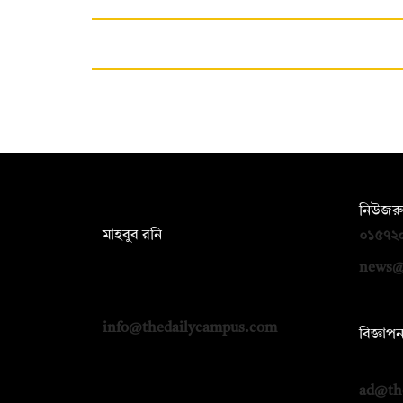
সম্পাদক:
নিউজরু
মাহবুব রনি
০১৫৭২
দ্য ডেইলি ক্যাম্পাস, দ্বিতীয় তলা, হাসান
news@
হোল্ডিংস, ৫২/১ নিউ ইস্কাটন রোড, ঢাকা
১০০০
info@thedailycampus.com
বিজ্ঞাপ
০১৭১২
ad@th