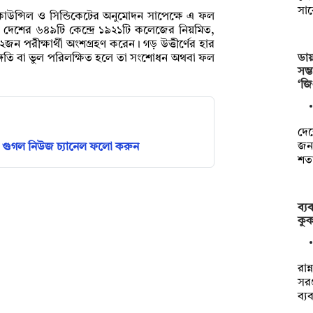
সা
 কাউন্সিল ও সিন্ডিকেটের অনুমোদন সাপেক্ষে এ ফল
 দেশের ৬৪৯টি কেন্দ্রে ১৯২১টি কলেজের নিয়মিত,
 পরীক্ষার্থী অংশগ্রহণ করেন। গড় উত্তীর্ণের হার
ডায়
গতি বা ভুল পরিলক্ষিত হলে তা সংশোধন অথবা ফল
সম
‘জ
দেশ
জনগ
গুগল নিউজ চ্যানেল ফলো করুন
শত
ব্য
কুক
রান
সরঞ
ব্য