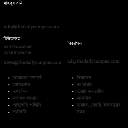
মাহবুব রনি
দ্য ডেইলি ক্যাম্পাস, দ্বিতীয় তলা, হাসান হোল্ডিংস, ৫২/১ নিউ ইস্কাটন
রোড, ঢাকা ১০০০
info@thedailycampus.com
নিউজরুম:
বিজ্ঞাপন
০১৫৭২০৯৯১০৫
,
০১৭১২১৩৬৫৯৩
০১৭৮৫৭১৬২৭৮
ad@thedailycampus.com
news@thedailycampus.com
আমাদের সম্পর্কে
বিজ্ঞাপন
যোগাযোগ
ক্যারিয়ার
তথ্য দিন
টেক্সট কনভার্টার
মতামত জানান
আর্কাইভ
প্রাইভেসি পলিসি
নামাজ, সেহরি, ইফতারের
শর্তাবলি
সময়