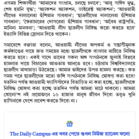
এসময় শিক্ষার্থীরা ‘আমাদের সংগ্রাম, চলছে চলবে’; ‘আবু সাঈদ মুগ্ধ,
শেষ হয়নি যুদ্ধ’; ‘অ্যাকশন অ্যাকশন, ডাইরেক্ট অ্যাকশন’; ‘আওয়ামী
লীগের দালালেরা হুঁশিয়ার সাবধান’; ‘ছাত্রলীগের দালালেরা হুঁশিয়ার
সাবধান’; ‘স্বৈরাচারের দোসরেরা হুঁশিয়ার সাবধান’; ‘অবৈধ রাষ্ট্রপতি,
মানিনা মানবনা’; ‘আওয়ামী লীগ ছাত্রলীগ নিষিদ্ধ করো করতে হবে’
ইত্যাদি বিভিন্ন স্লোগান দিতে থাকেন।
সমাবেশে বক্তারা বলেন, আওয়ামী লীগের অপকর্ম ও সন্ত্রাসীমূলক
কর্মকাণ্ডের দায়ে দ্রুত সময়ের মধ্যে ছাত্রলীগকে বাংলার মাটিতে নিষিদ্ধ
করতে হবে। একই সাথে তাদের সকল অঙ্গ সংগঠনকে জুলাই বিপ্লবে
হামলার দায়ে বিচারের আওতায় আনতে হবে। চট্টগ্রাম বিশ্ববিদ্যালয়ে
ছাত্রলীগ মাথাচাড়া উঠতেছে। আমার ভাইদের উপর হামলা করছে। কত
সময় পরে ছাত্রলীগের মতো জঙ্গি সংগঠনকে নিষিদ্ধ ঘোষণা করা হবে?
যতদিন পর্যন্ত আওয়ামী ফ্যাসিস্টদের বিতাড়িত না করা হচ্ছে, ছাত্রলীগকে
নিষিদ্ধ ঘোষণা করা হচ্ছে ততদিন পর্যন্ত আমরা মাঠে থাকবো। আমরা
ষোলো’শ নই প্রয়োজনে ১৬ হাজার মানুষ জীবন দিবো তবুও খুনি
হাসিনাকে দেশে প্রবেশ করতে দিবো না।
The Daily Campus এর খবর পেতে গুগল নিউজ চ্যানেল ফলো