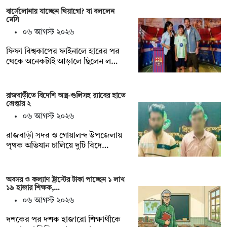
বার্সেলোনায় যাচ্ছেন থিয়াগো? যা বললেন
মেসি
০৬ আগস্ট ২০২৬
ফিফা বিশ্বকাপের ফাইনালে হারের পর
থেকে অনেকটাই আড়ালে ছিলেন ল…
রাজবাড়ীতে বিদেশি অস্ত্র-গুলিসহ র‍্যাবের হাতে
গ্রেপ্তার ২
০৬ আগস্ট ২০২৬
রাজবাড়ী সদর ও গোয়ালন্দ উপজেলায়
পৃথক অভিযান চালিয়ে দুটি বিদে…
অবসর ও কল্যাণ ট্রাস্টের টাকা পাচ্ছেন ১ লাখ
১৯ হাজার শিক্ষক,…
০৬ আগস্ট ২০২৬
দশকের পর দশক হাজারো শিক্ষার্থীকে