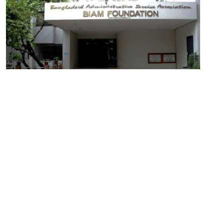
১৭ জুলাই ২০২৫
বিয়াম ফাউন্ডেশনে বিভিন্ন গ্রেডে চাকরি, পদ ২৬
সম্পাদক:
মাহবুব রনি
দ্য ডেইলি ক্যাম্পাস, দ্বিতীয় তলা, হাসান হোল্ডিংস, ৫২/১ নিউ ইস্কাটন
রোড, ঢাকা ১০০০
info@thedailycampus.com