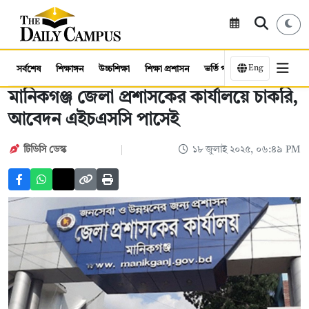
Eng
সর্বশেষ
শিক্ষাঙ্গন
উচ্চশিক্ষা
শিক্ষা প্রশাসন
ভর্তি পরীক্ষা
কর্মসংস্থান
মানিকগঞ্জ জেলা প্রশাসকের কার্যালয়ে চাকরি,
আবেদন এইচএসসি পাসেই
টিডিসি ডেস্ক
১৮ জুলাই ২০২৫, ০৬:৪৯ PM