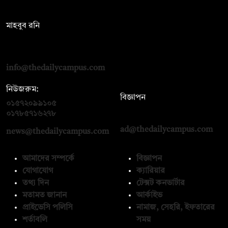
সম্পাদক:
মাহবুব রনি
দ্য ডেইলি ক্যাম্পাস, দ্বিতীয় তলা, হাসান হোল্ডিংস, ৫২/১ নিউ ইস্কাটন
রোড, ঢাকা ১০০০
info@thedailycampus.com
নিউজরুম:
বিজ্ঞাপন
০১৫৭২০৯৯১০৫
,
০১৭১২১৩৬৫৯৩
০১৭৮৫৭১৬২৭৮
ad@thedailycampus.com
news@thedailycampus.com
আমাদের সম্পর্কে
বিজ্ঞাপন
যোগাযোগ
ক্যারিয়ার
তথ্য দিন
টেক্সট কনভার্টার
মতামত জানান
আর্কাইভ
প্রাইভেসি পলিসি
নামাজ, সেহরি, ইফতারের
শর্তাবলি
সময়