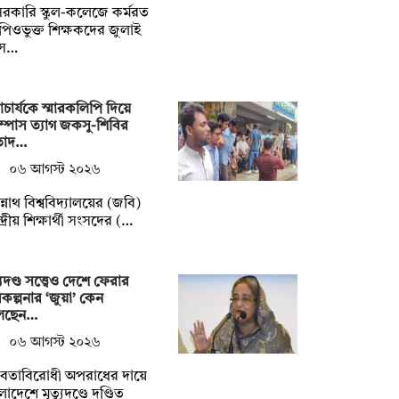
রকারি স্কুল-কলেজে কর্মরত
িওভুক্ত শিক্ষকদের জুলাই
সে…
চার্যকে স্মারকলিপি দিয়ে
াম্পাস ত্যাগ জকসু-শিবির
তাদ…
০৬ আগস্ট ২০২৬
্নাথ বিশ্ববিদ্যালয়ের (জবি)
্দ্রীয় শিক্ষার্থী সংসদের (…
্যুদণ্ড সত্ত্বেও দেশে ফেরার
কল্পনার ‘জুয়া’ কেন
লছেন…
০৬ আগস্ট ২০২৬
নবতাবিরোধী অপরাধের দায়ে
লাদেশে মৃত্যুদণ্ডে দণ্ডিত