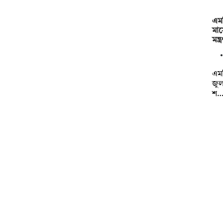
এমপ
মাস
মন্
এমপ
জুল
শ