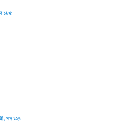
পদ ১৮৫
ারী, পদ ১২৭