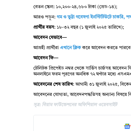
বেতন স্কেল: ১০,২০০-২৪,৬৮০ টাকা (গ্রেড-১৪);
আরও পড়ুন:
গম ও ভুট্টা গবেষণা ইনস্টিটিউটে চাকরি, 
প্রার্থীর বয়স
: ১৮-৩২ বছর (১ জুলাই ২০২৫ তারিখে);
আবেদন যেভাবে—
আগ্রহী প্রার্থীরা
এখানে ক্লিক
করে আবেদন করতে পারবে
আবেদন ফি—
টেলিটক প্রিপেইড নম্বর থেকে সার্ভিস চার্জসহ আবেদন
অনলাইনে ফরম পূরণের অনধিক ৭২ ঘণ্টার মধ্যে এসএমএ
আবেদনের শেষ তারিখ
: আগামী ৩১ জুলাই ২০২৫, বিকে
আবেদনের যোগ্যতা, আবেদনপদ্ধতিসহ অন্যান্য বিষয়ে ব
সূত্র: বিয়াম ফাউন্ডেশনের অফিশিয়াল ওয়েবসাইট