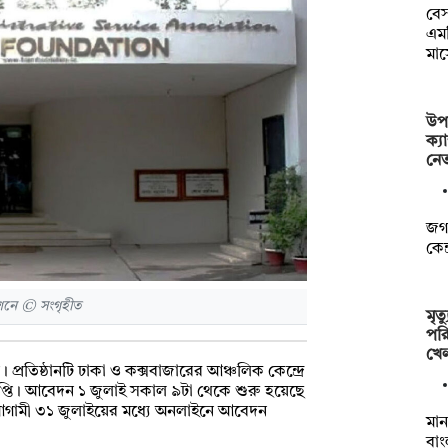
বেস
এমপ
মা
উপা
ক্য
নে
জগন
কেন
শনে © সংগৃহীত
মৃত
পরি
খে
প্রতিষ্ঠানটি ঢাকা ও কক্সবাজারের আঞ্চলিক কেন্দ্রে
্ঞপ্তি। আবেদন ১ জুলাই সকাল ৯টা থেকে শুরু হয়েছে
রা আগামী ৩১ জুলাইয়ের মধ্যে অনলাইনে আবেদন
মা
বাং