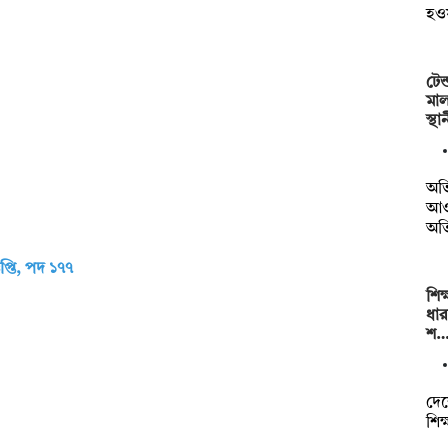
হও
টেন
মাল
স্থ
অভি
আওত
অত
ঞপ্তি, পদ ১৭৭
শিক
ধার
শ
দেশ
শিক