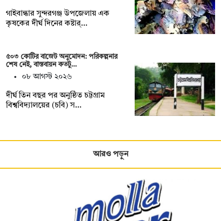
গাইবান্ধার সুন্দরগঞ্জ উপজেলায় এক
কৃষকের দীর্ঘ দিনের কষ্টার্…
৫০৩ কোটির বাজেট অনুমোদন: পরিকল্পনার
শেষ নেই, বাস্তবায়ন কতটু…
০৮ আগস্ট ২০২৬
দীর্ঘ তিন বছর পর অনুষ্ঠিত চট্টগ্রাম
বিশ্ববিদ্যালয়ের (চবি) স…
আরও পড়ুন