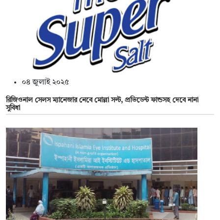
০৪ জুলাই ২০২৫
রিজিওনাল সেলস ম্যানেজার নেবে মোল্লা সল্ট, প্রভিডেন্ট ফান্ডসহ দেবে নানা
সুবিধা