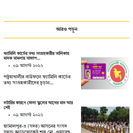
আরও পড়ুন
ফ্যামিলি কার্ডের তথ্য সংগ্রহকারীর তালিকায়
মাদক মামলায় সাজাপ…
০৯ আগস্ট ২০২৬
পটুয়াখালীর বাউফলে ফ্যামিলি কার্ডের
তথ্য সংগ্রহকারীদের চূড়ান…
লটারির কারণে জেলা স্কুলের আগের মান আর
নেই
০৯ আগস্ট ২০২৬
জামালপুর-৫ (সদর) আসনের সংসদ
সদস্য অ্যাডভোকেট শাহ মো. ওয়ারেছ…