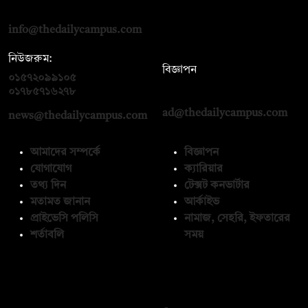
রোড, ঢাকা ১০০০
info@thedailycampus.com
নিউজরুম:
বিজ্ঞাপন
০১৫৭২০৯৯১০৫
,
০১৭১২১৩৬৫৯৩
০১৭৮৫৭১৬২৭৮
ad@thedailycampus.com
news@thedailycampus.com
আমাদের সম্পর্কে
বিজ্ঞাপন
যোগাযোগ
ক্যারিয়ার
তথ্য দিন
টেক্সট কনভার্টার
মতামত জানান
আর্কাইভ
প্রাইভেসি পলিসি
নামাজ, সেহরি, ইফতারের
শর্তাবলি
সময়
অনুসরণ করুন