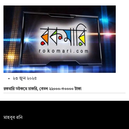
২৩ জুন ২০২৫
রকমারি ডটকমে চাকরি, বেতন ২২০০০-৩০০০০ টাকা
সম্পাদক:
মাহবুব রনি
দ্য ডেইলি ক্যাম্পাস, দ্বিতীয় তলা, হাসান হোল্ডিংস, ৫২/১ নিউ ইস্কাটন