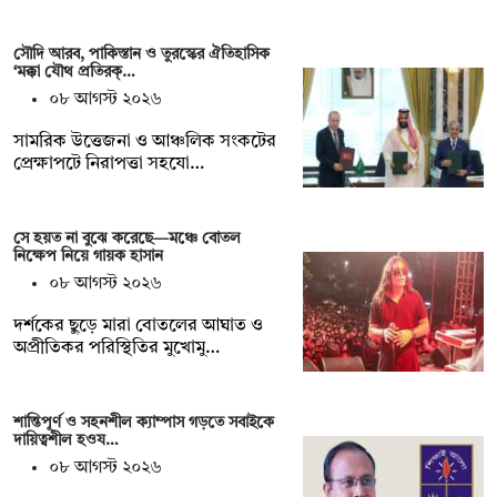
সৌদি আরব, পাকিস্তান ও তুরস্কের ঐতিহাসিক
‘মক্কা যৌথ প্রতিরক্…
০৮ আগস্ট ২০২৬
সামরিক উত্তেজনা ও আঞ্চলিক সংকটের
প্রেক্ষাপটে নিরাপত্তা সহযো…
সে হয়ত না ‍বুঝে করেছে—মঞ্চে বোতল
নিক্ষেপ নিয়ে গায়ক হাসান
০৮ আগস্ট ২০২৬
দর্শকের ছুড়ে মারা বোতলের আঘাত ও
অপ্রীতিকর পরিস্থিতির মুখোমু…
শান্তিপূর্ণ ও সহনশীল ক্যাম্পাস গড়তে সবাইকে
দায়িত্বশীল হওয…
০৮ আগস্ট ২০২৬