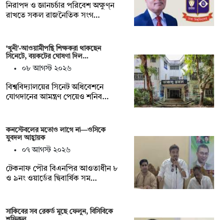
নিরাপদ ও জ্ঞানচর্চার পরিবেশ অক্ষুণ্ন
রাখতে সকল রাজনৈতিক সংগ…
‘খুনী’-আওয়ামীপন্থি শিক্ষকরা থাকছেন
সিনেটে, বয়কটের ঘোষণা দিল…
০৮ আগস্ট ২০২৬
বিশ্ববিদ্যালয়ের সিনেট অধিবেশনে
যোগদানের আমন্ত্রণ পেয়েও শনিব…
কনস্টেবলের মতোও লাগে না—ওসিকে
যুবদল আহ্বায়ক
০৭ আগস্ট ২০২৬
টেকনাফ পৌর বিএনপির আওতাধীন ৮
ও ৯নং ওয়ার্ডের দ্বিবার্ষিক সম…
সাকিবের সব রেকর্ড মুছে ফেলুন, বিসিবিকে
শফিকুল