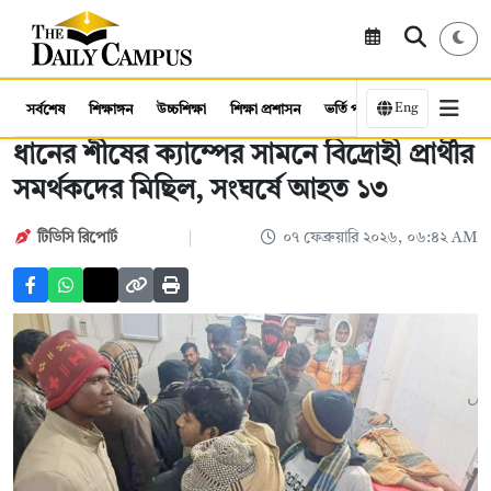
Eng
সর্বশেষ
শিক্ষাঙ্গন
উচ্চশিক্ষা
শিক্ষা প্রশাসন
ভর্তি পরীক্ষা
কর্মসংস্থান
ধানের শীষের ক্যাম্পের সামনে বিদ্রোহী প্রার্থীর
সমর্থকদের মিছিল, সংঘর্ষে আহত ১৩
টিডিসি রিপোর্ট
০৭ ফেব্রুয়ারি ২০২৬, ০৬:৪২ AM