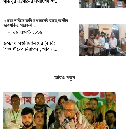
মুজিবুর রহমানের সমাধিসৌধে…
৫ দফা দাবিতে জবি উপাচার্যের কাছে জাতীয়
ছাত্রশক্তির স্মারকলি…
০৬ আগস্ট ২০২৬
জগন্নাথ বিশ্ববিদ্যালয়ের (জবি)
শিক্ষার্থীদের নিরাপত্তা, আবাস…
আরও পড়ুন