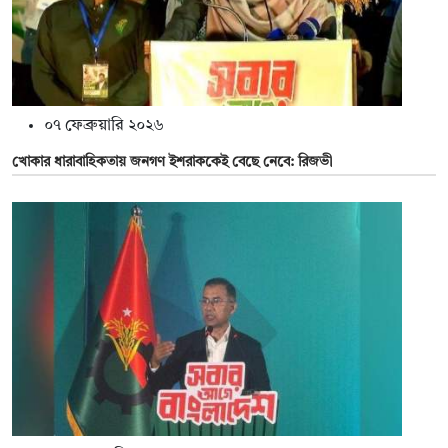
০৭ ফেব্রুয়ারি ২০২৬
খোকার ধারাবাহিকতায় জনগণ ইশরাককেই বেছে নেবে: রিজভী