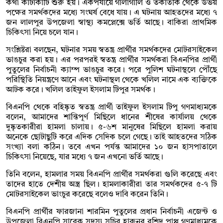
কথা কাটাকাটি শুরু হয়। একপর্যায়ে গালাগালি ও তর্কাতর্কি থেকে উভয়
পক্ষের সমর্থকদের মধ্যে সংঘর্ষ বেধে যায়। এ ঘটনায় আহতদের মধ্যে ৭
জন লালপুর উপজেলা স্বাস্থ্য কমপ্লেক্সে ভর্তি আছে। বাকিরা প্রাথমিক
চিকিৎসা নিয়ে চলে যান।
সংশ্লিষ্টরা বলছেন, ঘটনার সময় স্বতন্ত্র প্রার্থীর সমর্থকদের মোটরসাইকেল
ভাঙচুর করা হয়। এর পরপরই স্বতন্ত্র প্রার্থীর সমর্থকরা বিএনপির প্রার্থী
পুতুলের নির্বাচনী ক্যাম্প ভাঙচুর করে। পরে পুলিশ ঘটনাস্থলে পৌঁছে
পরিস্থিতি নিয়ন্ত্রণে আনে এবং ঘটনাস্থল থেকে খলিল নামে এক ব্যক্তিকে
আটক করে। খলিল তাইফুল ইসলাম টিপুর সমর্থক।
বিএনপি থেকে বহিষ্কৃত স্বতন্ত্র প্রার্থী তাইফুল ইসলাম টিপু গণমাধ্যমকে
বলেন, আমাদের শান্তিপূর্ণ মিছিলে ধানের শীষের কার্যালয় থেকে
দুষ্কৃতকারীরা হামলা চালায়। ৫-৬শ মানুষের মিছিলে হামলা করায়
অনেকে ছোটাছুটি করে এদিক সেদিক চলে গেছে। তাই আহতদের সঠিক
সংখ্যা বলা কঠিন। তবে এখন পর্যন্ত আমাদের ১০ জন হাসপাতালে
চিকিৎসা নিয়েছে, যার মধ্যে ৭ জন এখনো ভর্তি আছে।
তিনি বলেন, হামলার সময় বিএনপি প্রার্থীর সমর্থকরা গুলি করেছে এবং
তাদের হাতে দেশীয় অস্ত্র ছিল। হামলাকারীরা তার সমর্থকদের ৫-৭ টি
মোটরসাইকেল ভাংচুর করেছে বলেও দাবি করেন তিনি।
বিএনপি প্রার্থীর ফারজানা শারমিন পুতুলের প্রধান নির্বাচনী এজেন্ট ও
উপজেলা বিএনপি সাবেক সদস্য সচিব হারুনুর রশিদ পাপ্পু গণমাধ্যমকে