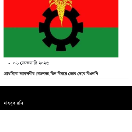
০৬ ফেব্রুয়ারি ২০২৬
প্রাথমিকে আকর্ষণীয় বেতনসহ তিন বিষয়ে জোর দেবে বিএনপি
সম্পাদক:
মাহবুব রনি
দ্য ডেইলি ক্যাম্পাস, দ্বিতীয় তলা, হাসান হোল্ডিংস, ৫২/১ নিউ ইস্কাটন
রোড, ঢাকা ১০০০
info@thedailycampus.com