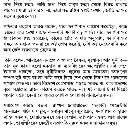
চাপা দিয়ে হত্যা, গাড়ি চাপা দিয়ে মানুষ হত্যা থেকে বিরত রাখতে
পারবে। যারা তা পারবে না, তারা যত রঙিন স্বপ্নই দেখাক, জাতি তাদের
মতলব বুঝে নেবে।
শফিকুর রহমান আরও বলেন, যারা ফ্যাসিবাদ কায়েম করেছিল, আজ
তাদের আর দেখা যাচ্ছে না—এটা একটা বড় শান্তি। যারা ফ্যাসিবাদের
জাঁতাকলে পিষ্ট হয়েছেন, তাদের প্রতি আমার অনুরোধ, ফ্যাসিবাদের
সময়ে আমরা-আপনারা যে কষ্ট ভোগ করেছি, সেই কষ্ট মেহেরবানি করে
আর কেউ জনগণকে দেবেন না।
তিনি বলেন, আমাদের সমাজে আজ যত বৈষম্য, দুঃশাসন আর দুর্নীতি—
তার মূল কারণ হলো ইনসাফ বা ন্যায়বিচারের অনুপস্থিতি। যদি দেশে
ইনসাফ থাকতো, তবে দুর্নীতিবাজ, লুটেরা আর ডাকাতরা জনগণের
সম্পদ লুট করে ব্যাংক খালি করে দিয়ে দেশ থেকে নিরাপদে পালানোর
সুযোগ পেত না। তারা বিদেশে বেগমপাড়া গড়তে পারত না, বাংলাদেশের
বুকে সন্ত্রাসের রাজ্য কায়েম করতে পারত না। এই কালো টাকা দিয়েই
আবার সন্ত্রাস কেনা হয় আরও বেশি কালো টাকা বানানোর জন্য।
সমাবেশে আরও বক্তব্য রাখেন জামায়াতের সহকারী সেক্রেটারি
জেনারেল এটিএম মাছুম, এহসানুল মাহবুব জুবায়ের, এনসিপির আহ্বায়ক
নাহিদ ইসলাম, মোয়াজ্জেম হোসেন হেলাল, জাগপার সহসভাপতি রাশেদ
প্রধান, ছাত্রশিবিরের কেন্দ্রীয় সভাপতি নূরুল ইসলাম সাদ্দাম প্রমুখ।