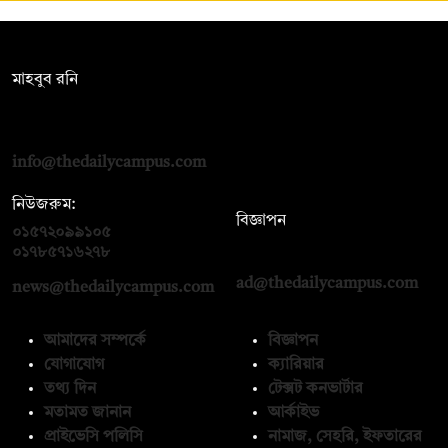
সম্পাদক:
মাহবুব রনি
দ্য ডেইলি ক্যাম্পাস, দ্বিতীয় তলা, হাসান হোল্ডিংস, ৫২/১ নিউ ইস্কাটন
রোড, ঢাকা ১০০০
info@thedailycampus.com
নিউজরুম:
বিজ্ঞাপন
০১৫৭২০৯৯১০৫
,
০১৭১২১৩৬৫৯৩
০১৭৮৫৭১৬২৭৮
ad@thedailycampus.com
news@thedailycampus.com
আমাদের সম্পর্কে
বিজ্ঞাপন
যোগাযোগ
ক্যারিয়ার
তথ্য দিন
টেক্সট কনভার্টার
মতামত জানান
আর্কাইভ
প্রাইভেসি পলিসি
নামাজ, সেহরি, ইফতারের