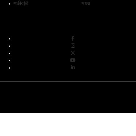
শর্তাবলি
সময়
অনুসরণ করুন
© কপিরাইট 2026, দ্য ডেইলি ক্যাম্পাস লিমিটেড