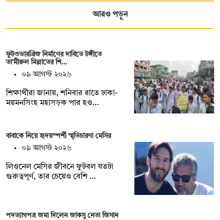
আরও পড়ুন
ফুটওভারব্রিজ নির্মাণের দাবিতে টঙ্গীতে
তা’মীরুল মিল্লাতের শি…
০৯ আগস্ট ২০২৬
শিক্ষার্থীরা জানায়, শনিবার রাতে ঢাকা-
ময়মনসিংহ মহাসড়ক পার হও…
বাবাকে নিয়ে হৃদয়স্পর্শী স্মৃতিচারণা মেসির
০৯ আগস্ট ২০২৬
লিওনেল মেসির জীবনে ফুটবল যতটা
গুরুত্বপূর্ণ, তার চেয়েও বেশি …
পদত্যাগপত্র জমা দিলেন জাকসু নেতা জিসান