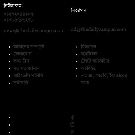
নিউজরুম:
বিজ্ঞাপন
০১৫৭২০৯৯১০৫
,
০১৭১২১৩৬৫৯৩
০১৭৮৫৭১৬২৭৮
ad@thedailycampus.com
news@thedailycampus.com
আমাদের সম্পর্কে
বিজ্ঞাপন
যোগাযোগ
ক্যারিয়ার
তথ্য দিন
টেক্সট কনভার্টার
মতামত জানান
আর্কাইভ
প্রাইভেসি পলিসি
নামাজ, সেহরি, ইফতারের
শর্তাবলি
সময়
অনুসরণ করুন