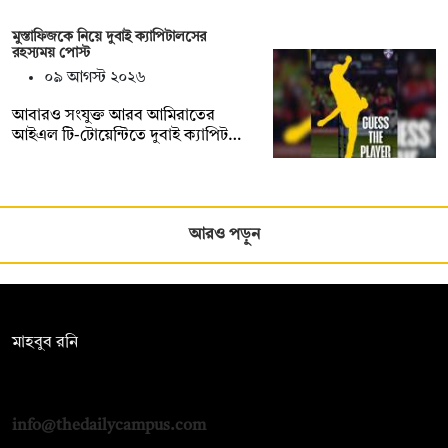
মুস্তাফিজকে নিয়ে দুবাই ক্যাপিটালসের
রহস্যময় পোস্ট
০৯ আগস্ট ২০২৬
আবারও সংযুক্ত আরব আমিরাতের
আইএল টি-টোয়েন্টিতে দুবাই ক্যাপিট…
আরও পড়ুন
সম্পাদক:
মাহবুব রনি
দ্য ডেইলি ক্যাম্পাস, দ্বিতীয় তলা, হাসান হোল্ডিংস, ৫২/১ নিউ ইস্কাটন
রোড, ঢাকা ১০০০
info@thedailycampus.com