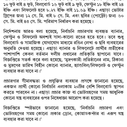
১০ ফুট বাই ৪ ফুট, বিলবোর্ড ১৬ ফুট বাই ৯ ফুট, ফেস্টুন ১৮ ইঞ্চি বাই ২৪
ইঞ্চি এবং লিফলেট হবে ৮.২৭ ইঞ্চি বাই ১১.৬৯ ইঞ্চি। এছাড়া ভোটার
স্লিপের জন্য ১২ সে. মি. বাই ৮ সে. মি. এবং ছবির (পোর্ট্রেট) জন্য ৬০
সে. মি. বাই ৪৫ সে. মি. পরিমাপ নির্ধারণ করা হয়েছে।
নির্দেশনায় আরও বলা হয়েছে, নির্বাচনি প্রচারণায় ব্যবহৃত ব্যানার,
ফেস্টুন ও লিফলেট অবশ্যই সাদা-কালো রঙের হতে হবে। তবে শুধু
বিলবোর্ড ও সামাজিক যোগাযোগ মাধ্যমে রঙিন লেখা ও ছবি ব্যবহারের
অনুমতি দেওয়া হয়েছে। এছাড়া ব্যানার ও লিফলেটে প্রার্থীর প্রতীকের
পাশাপাশি কেবল বর্তমান দলীয় প্রধানের প্রতিকৃতি ছাপানো যাবে।
বিজ্ঞপ্তিতে সতর্ক করে বলা হয়েছে, ‘মুদ্রণকারী প্রতিষ্ঠানের নাম, ঠিকানা
ও মুদ্রণের তারিখ বিহীন কোনো ব্যানার, হ্যান্ডবিল/লিফলেট ও ফেস্টুন
ব্যবহার করা যাবে না।’
প্রচারণার সীমাবদ্ধতা ও প্রযুক্তির ব্যবহার প্রসঙ্গে জানানো হয়েছে,
একজন প্রার্থী কোনো নির্বাচনি এলাকায় ২০টির বেশি বিলবোর্ড স্থাপন
করতে পারবেন না। এছাড়া প্রচার কাজ বা ভোটগ্রহণের সময় আধুনিক
কোনো যন্ত্র ব্যবহারের ওপর নিষেধাজ্ঞা আরোপ করা হয়েছে।
বিজ্ঞপ্তিতে স্পষ্টভাবে জানানো হয়েছে, ‘নির্বাচনি প্রচারণা এবং
ভোটগ্রহণের সময় কোনো প্রকার ড্রোন, কোয়াডকপ্টার বা এরূপ যন্ত্র
ব্যবহার করা যাবে না।’