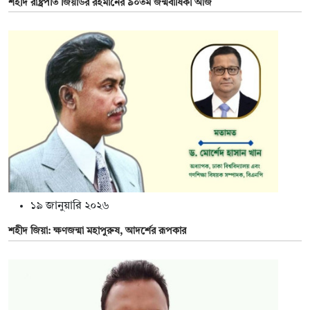
শহীদ রাষ্ট্রপতি জিয়াউর রহমানের ৯০তম জন্মবার্ষিকী আজ
১৯ জানুয়ারি ২০২৬
শহীদ জিয়া: ক্ষণজন্মা মহাপুরুষ, আদর্শের রূপকার