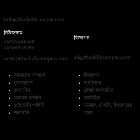
দ্য ডেইলি ক্যাম্পাস, দ্বিতীয় তলা, হাসান হোল্ডিংস, ৫২/১ নিউ ইস্কাটন
রোড, ঢাকা ১০০০
info@thedailycampus.com
নিউজরুম:
বিজ্ঞাপন
০১৫৭২০৯৯১০৫
,
০১৭১২১৩৬৫৯৩
০১৭৮৫৭১৬২৭৮
ad@thedailycampus.com
news@thedailycampus.com
আমাদের সম্পর্কে
বিজ্ঞাপন
যোগাযোগ
ক্যারিয়ার
তথ্য দিন
টেক্সট কনভার্টার
মতামত জানান
আর্কাইভ
প্রাইভেসি পলিসি
নামাজ, সেহরি, ইফতারের
শর্তাবলি
সময়
অনুসরণ করুন