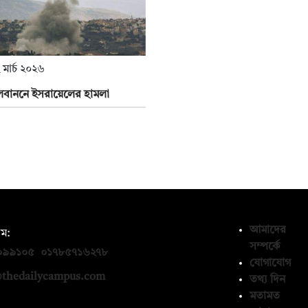
 মার্চ ২০২৬
েবাননে ইসরায়েলের হামলা
আমাদের
ম:
সম্পর্কে
০৯৯১০৫
,
০১৭৮৫৭১৬২৭৮
যোগাযোগ
thedailycampus.com
তথ্য দিন
মতামত