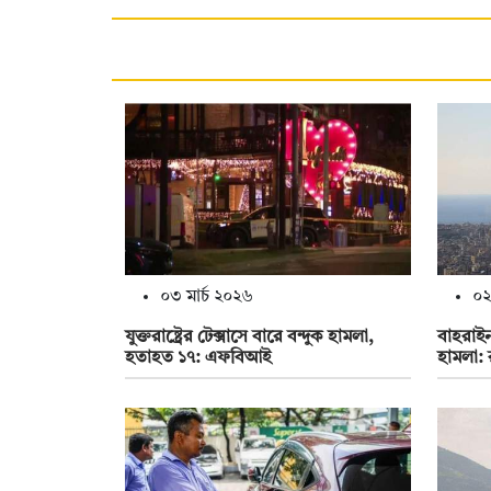
০৩ মার্চ ২০২৬
০২
যুক্তরাষ্ট্রের টেক্সাসে বারে বন্দুক হামলা,
বাহরাইন 
হতাহত ১৭: এফবিআই
হামলা: 