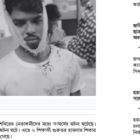
কর্
জবি
ছাত
অব
জগন
ক্য
সিদ
হরম
সঙ্
হরম
বিরের নেতাকর্মীদের মধ্যে সংঘর্ষের ঘটনা ঘটেছে।
চল
 ঘটনা ঘটে। এতে ৬ শিক্ষার্থী গুরুতর হামলার শিকার
নির
 গেছে।