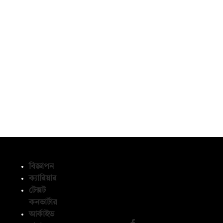
বিজ্ঞাপন
ক্যারিয়ার
টেক্সট
অনুসরণ করুন
কনভার্টার
আর্কাইভ