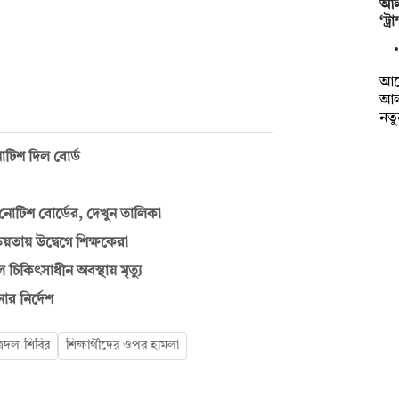
আল
‘ট্
আর্
আল
নত
নোটিশ দিল বোর্ড
 নোটিশ বোর্ডের, দেখুন তালিকা
য়তায় উদ্বেগে শিক্ষকেরা
চিকিৎসাধীন অবস্থায় মৃত্যু
োর নির্দেশ
ত্রদল-শিবির
শিক্ষার্থীদের ওপর হামলা