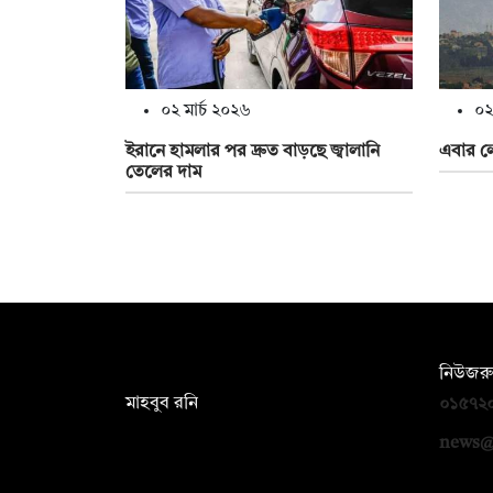
০২ মার্চ ২০২৬
০২
ইরানে হামলার পর দ্রুত বাড়ছে জ্বালানি
এবার ল
তেলের দাম
সম্পাদক:
নিউজরু
মাহবুব রনি
০১৫৭২
দ্য ডেইলি ক্যাম্পাস, দ্বিতীয় তলা, হাসান
news@
হোল্ডিংস, ৫২/১ নিউ ইস্কাটন রোড, ঢাকা
১০০০