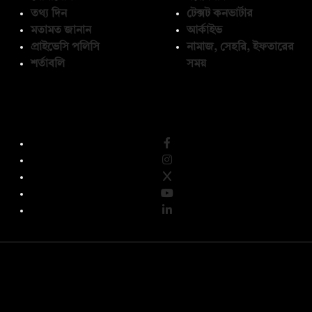
তথ্য দিন
টেক্সট কনভার্টার
মতামত জানান
আর্কাইভ
প্রাইভেসি পলিসি
নামাজ, সেহরি, ইফতারের
শর্তাবলি
সময়
অনুসরণ করুন
© কপিরাইট 2026, দ্য ডেইলি ক্যাম্পাস লিমিটেড