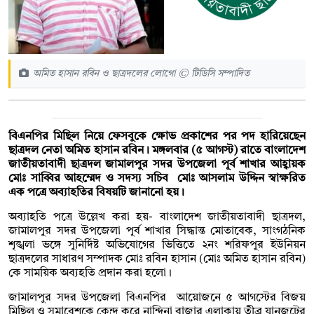
অমিত হাসান রবিন ও ছাত্রদলের লোগো © টিডিসি সম্পাদিত
বিএনপির মিছিল নিয়ে ফেসবুকে ক্ষোভ প্রকাশের পর পদ হারিয়েছেন
ছাত্রদল নেতা অমিত হাসান রবিন। মঙ্গলবার (৫ আগস্ট) রাতে বাংলাদেশ
জাতীয়তাবাদী ছাত্রদল জামালপুর সদর উপজেলা পূর্ব শাখার আহ্বায়ক
মোঃ সাব্বির আহম্মেদ ও সদস্য সচিব মোঃ আসলাম উদ্দিন স্বাক্ষরিত
এক পত্রে অব্যাহতির বিষয়টি জানানো হয়।
অব্যাহতি পত্রে উল্লেখ করা হয়- বাংলাদেশ জাতীয়তাবাদী ছাত্রদল,
জামালপুর সদর উপজেলা পূর্ব শাখার সিদ্ধান্ত মোতাবেক, সাংগঠনিক
শৃঙ্খলা ভঙ্গে সুনির্দিষ্ট অভিযোগের ভিত্তিতে ২নং শরিফপুর ইউনিয়ন
ছাত্রদলের সাধারণ সম্পাদক মোঃ রবিন হাসান (মোঃ অমিত হাসান রবিন)
কে সাময়িক অব্যহতি প্রদান করা হলো।
জামালপুর সদর উপজেলা বিএনপির আয়োজনে ৫ আগস্টের বিজয়
মিছিল ও সমাবেশকে কেন্দ্র করে নান্দিনা বাজার এলাকায় তীব্র যানজটের