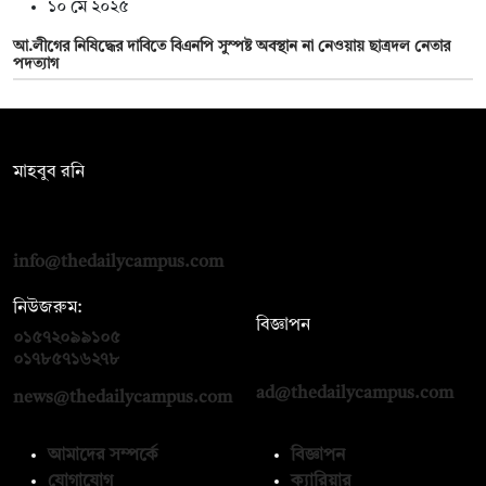
১০ মে ২০২৫
আ.লীগের নিষিদ্ধের দাবিতে বিএনপি সুস্পষ্ট অবস্থান না নেওয়ায় ছাত্রদল নেতার
পদত্যাগ
সম্পাদক:
মাহবুব রনি
দ্য ডেইলি ক্যাম্পাস, দ্বিতীয় তলা, হাসান হোল্ডিংস, ৫২/১ নিউ ইস্কাটন
রোড, ঢাকা ১০০০
info@thedailycampus.com
নিউজরুম:
বিজ্ঞাপন
০১৫৭২০৯৯১০৫
,
০১৭১২১৩৬৫৯৩
০১৭৮৫৭১৬২৭৮
ad@thedailycampus.com
news@thedailycampus.com
আমাদের সম্পর্কে
বিজ্ঞাপন
যোগাযোগ
ক্যারিয়ার