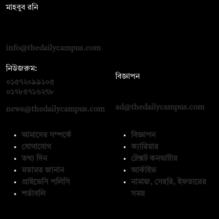
মাহবুব রনি
দ্য ডেইলি ক্যাম্পাস, দ্বিতীয় তলা, হাসান হোল্ডিংস, ৫২/১ নিউ ইস্কাটন
রোড, ঢাকা ১০০০
info@thedailycampus.com
নিউজরুম:
বিজ্ঞাপন
০১৫৭২০৯৯১০৫
,
০১৭১২১৩৬৫৯৩
০১৭৮৫৭১৬২৭৮
ad@thedailycampus.com
news@thedailycampus.com
আমাদের সম্পর্কে
বিজ্ঞাপন
যোগাযোগ
ক্যারিয়ার
তথ্য দিন
টেক্সট কনভার্টার
মতামত জানান
আর্কাইভ
প্রাইভেসি পলিসি
নামাজ, সেহরি, ইফতারের
শর্তাবলি
সময়