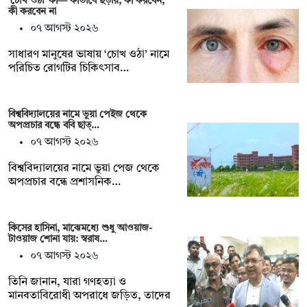
‘চোখ ওঠা’ কী— কীভাবে ছড়ায়, কী করবেন,
কী করবেন না
০৭ আগস্ট ২০২৬
সাধারণ মানুষের ভাষায় ‘চোখ ওঠা’ নামে
পরিচিত রোগটির চিকিৎসাব…
বিশ্ববিদ্যালয়ের নামে ভুয়া পেইজ থেকে
অপপ্রচার বন্ধে ববি ছাত্…
০৭ আগস্ট ২০২৬
বিশ্ববিদ্যালয়ের নামে ভুয়া পেজ থেকে
অপপ্রচার বন্ধে প্রশাসনিক…
কিসের হাসিনা, মাঝেমধ্যে শুধু আওয়াজ-
টাওয়াজ শোনা যায়: স্বরাষ…
০৭ আগস্ট ২০২৬
তিনি জানান, যারা গণহত্যা ও
মানবতাবিরোধী অপরাধে জড়িত, তাদের