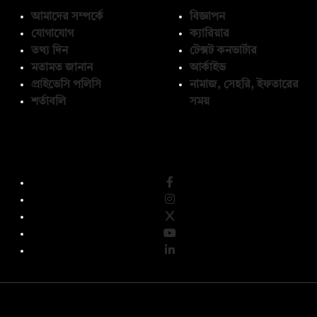
আমাদের সম্পর্কে
বিজ্ঞাপন
যোগাযোগ
ক্যারিয়ার
তথ্য দিন
টেক্সট কনভার্টার
মতামত জানান
আর্কাইভ
প্রাইভেসি পলিসি
নামাজ, সেহরি, ইফতারের
শর্তাবলি
সময়
অনুসরণ করুন
© কপিরাইট 2026, দ্য ডেইলি ক্যাম্পাস লিমিটেড