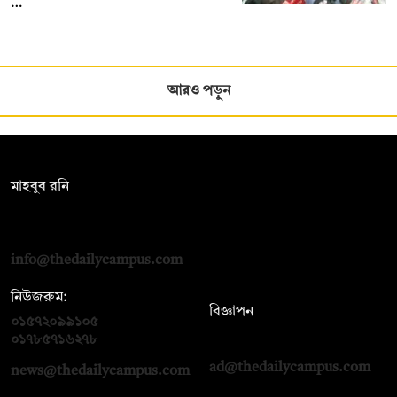
…
আরও পড়ুন
সম্পাদক:
মাহবুব রনি
দ্য ডেইলি ক্যাম্পাস, দ্বিতীয় তলা, হাসান হোল্ডিংস, ৫২/১ নিউ ইস্কাটন
রোড, ঢাকা ১০০০
info@thedailycampus.com
নিউজরুম:
বিজ্ঞাপন
০১৫৭২০৯৯১০৫
,
০১৭১২১৩৬৫৯৩
০১৭৮৫৭১৬২৭৮
ad@thedailycampus.com
news@thedailycampus.com