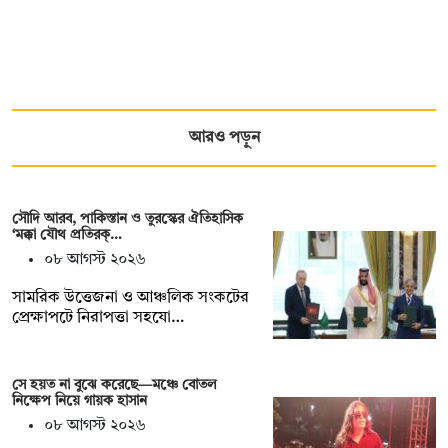
আরও পড়ুন
সৌদি আরব, পাকিস্তান ও তুরস্কের ঐতিহাসিক
‘মক্কা যৌথ প্রতিরক্…
০৮ আগস্ট ২০২৬
সামরিক উত্তেজনা ও আঞ্চলিক সংকটের
প্রেক্ষাপটে নিরাপত্তা সহযো…
সে হয়ত না ‍বুঝে করেছে—মঞ্চে বোতল
নিক্ষেপ নিয়ে গায়ক হাসান
০৮ আগস্ট ২০২৬