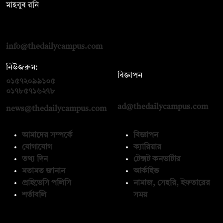
মাহবুব রনি
দ্য ডেইলি ক্যাম্পাস, দ্বিতীয় তলা, হাসান হোল্ডিংস, ৫২/১ নিউ ইস্কাটন
রোড, ঢাকা ১০০০
info@thedailycampus.com
নিউজরুম:
বিজ্ঞাপন
০১৫৭২০৯৯১০৫
,
০১৭১২১৩৬৫৯৩
০১৭৮৫৭১৬২৭৮
ad@thedailycampus.com
news@thedailycampus.com
আমাদের সম্পর্কে
বিজ্ঞাপন
যোগাযোগ
ক্যারিয়ার
তথ্য দিন
টেক্সট কনভার্টার
মতামত জানান
আর্কাইভ
প্রাইভেসি পলিসি
নামাজ, সেহরি, ইফতারের
শর্তাবলি
সময়