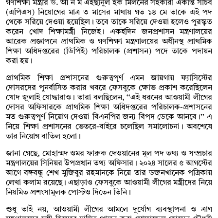
গণশিক্ষা মন্ত্রীর ড. আ ন ম এহছানুল হক মিলনের সহকারী একান্ত সচিব
(এপিএস) নিয়োগের মাত্র ৩ মাসের মাথায় গত ১৪ মে তাকে এই পদ
থেকে সরিয়ে দেওয়া হয়েছিল। তবে তাকে সরিয়ে দেওয়া হলেও পুরস্কৃত
করেন খোদ শিক্ষামন্ত্রী নিজেই। একইদিন জনপ্রশাসন মন্ত্রণালয়ের
আরেক প্রজ্ঞাপনে প্রাথমিক ও গণশিক্ষা মন্ত্রণালয়ের অধীনস্থ প্রাথমিক
শিক্ষা অধিদপ্তরের (ডিপিই) পরিচালক (প্রশাসন) পদে তাকে পদায়ন
করা হয়।
প্রাথমিক শিক্ষা প্রশাসনের গুরুত্বপূর্ণ এমন জায়গায় ফ্যাসিস্টের
দোসরদের পুনর্বাসিত করার খবরে ফেসবুকে ক্ষোভ প্রকাশ করেছিলেন
খোদ জুলাই যোদ্ধারাও। তারা বলছিলেন, ‘‘এই ধরনের আওয়ামী লীগের
দোসর অফিসারকে প্রাথমিক শিক্ষা অধিদপ্তরের পরিচালক-প্রশাসনের
মত গুরুত্বপূর্ণ নিয়োগ দেওয়া বিএনপির জন্য বিপদ ডেকে আনবে।’’ এ
নিয়ে শিক্ষা প্রশাসনের ভেতরে-বাইরে চলেছিল সমালোচনা। অবশেষে
তার নিয়োগ বাতিল হলো।
জানা গেছে, মোহাম্মদ ওমর ফারুক দেওয়ানের মূল পদ তথ্য ও সম্প্রচার
মন্ত্রণালয়ের সিনিয়র উপপ্রধান তথ্য অফিসার। ২০২৪ সালের ৫ আগস্টের
আগে বঙ্গবন্ধু শেখ মুজিবুর রহমানকে নিয়ে তার ডজনখানেক পত্রিকায়
লেখা কলাম রয়েছে। এছাড়াও ফেসবুকে আওয়ামী লীগের মন্ত্রীদের নিয়ে
নিয়মিত প্রশংসামূলক পোস্টও দিতেন তিনি।
শুধু তাই নয়, আওয়ামী লীগের আমলে দুর্যোগ ব্যবস্থাপনা ও ত্রাণ