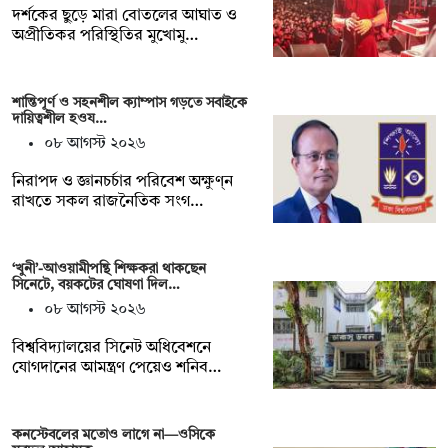
দর্শকের ছুড়ে মারা বোতলের আঘাত ও
অপ্রীতিকর পরিস্থিতির মুখোমু…
শান্তিপূর্ণ ও সহনশীল ক্যাম্পাস গড়তে সবাইকে
দায়িত্বশীল হওয…
০৮ আগস্ট ২০২৬
নিরাপদ ও জ্ঞানচর্চার পরিবেশ অক্ষুণ্ন
রাখতে সকল রাজনৈতিক সংগ…
‘খুনী’-আওয়ামীপন্থি শিক্ষকরা থাকছেন
সিনেটে, বয়কটের ঘোষণা দিল…
০৮ আগস্ট ২০২৬
বিশ্ববিদ্যালয়ের সিনেট অধিবেশনে
যোগদানের আমন্ত্রণ পেয়েও শনিব…
কনস্টেবলের মতোও লাগে না—ওসিকে