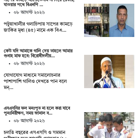
যাওয়ার পথে বিএনপি …
০৮ আগস্ট ২০২৬
পটুয়াখালীর গলাচিপায় সাপের কামড়ে
জাকির মৃধা (৪৫) নামে এক বিএ…
কেউ যদি আমাকে গালি দেয় তাহলে আমার
গুনাহ মাফ হবে: বিরোধীদলীয়…
০৮ আগস্ট ২০২৬
যোগাযোগ মাধ্যমে সমালোচনার
পাশাপাশি গালিও দেখতে পান বলে
মন্…
এসএসসির ফল মনঃপুত না হলে করা যাবে
পুনঃনিরীক্ষণ, সময় জানাল ব…
০৮ আগস্ট ২০২৬
চলতি বছরের এসএসসি ও সমমান