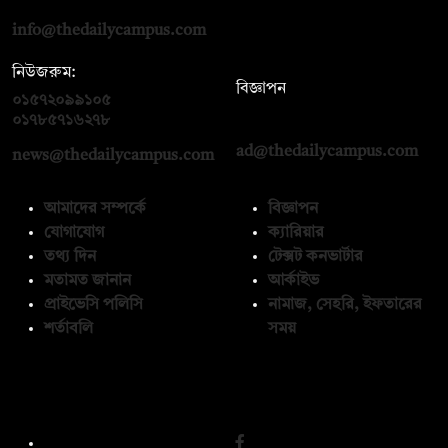
info@thedailycampus.com
নিউজরুম:
বিজ্ঞাপন
০১৫৭২০৯৯১০৫
,
০১৭১২১৩৬৫৯৩
০১৭৮৫৭১৬২৭৮
ad@thedailycampus.com
news@thedailycampus.com
আমাদের সম্পর্কে
বিজ্ঞাপন
যোগাযোগ
ক্যারিয়ার
তথ্য দিন
টেক্সট কনভার্টার
মতামত জানান
আর্কাইভ
প্রাইভেসি পলিসি
নামাজ, সেহরি, ইফতারের
শর্তাবলি
সময়
অনুসরণ করুন