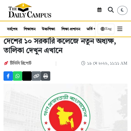
Eng
সর্বশেষ
শিক্ষাঙ্গন
উচ্চশিক্ষা
শিক্ষা প্রশাসন
ভর্তি পরীক্ষা
কর্মসংস্থান
দেশের ১০ সরকারি কলেজে নতুন অধ্যক্ষ,
তালিকা দেখুন এখানে
টিডিসি রিপোর্ট
১৯ মে ২০২৬, ১১:১১ AM