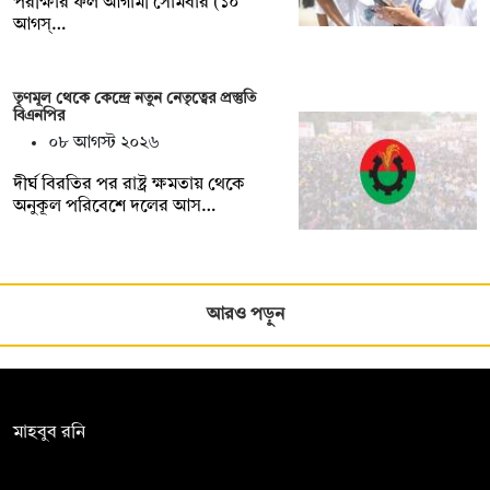
পরীক্ষার ফল আগামী সোমবার (১০
আগস্…
তৃণমূল থেকে কেন্দ্রে নতুন নেতৃত্বের প্রস্তুতি
বিএনপির
০৮ আগস্ট ২০২৬
দীর্ঘ বিরতির পর রাষ্ট্র ক্ষমতায় থেকে
অনুকূল পরিবেশে দলের আস…
আরও পড়ুন
সম্পাদক:
মাহবুব রনি
দ্য ডেইলি ক্যাম্পাস, দ্বিতীয় তলা, হাসান হোল্ডিংস, ৫২/১ নিউ ইস্কাটন
রোড, ঢাকা ১০০০