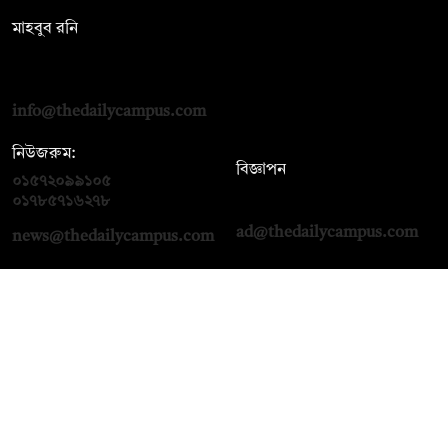
মাহবুব রনি
দ্য ডেইলি ক্যাম্পাস, দ্বিতীয় তলা, হাসান হোল্ডিংস, ৫২/১ নিউ ইস্কাটন
রোড, ঢাকা ১০০০
info@thedailycampus.com
নিউজরুম:
বিজ্ঞাপন
০১৫৭২০৯৯১০৫
,
০১৭১২১৩৬৫৯৩
০১৭৮৫৭১৬২৭৮
ad@thedailycampus.com
news@thedailycampus.com
আমাদের সম্পর্কে
বিজ্ঞাপন
যোগাযোগ
ক্যারিয়ার
তথ্য দিন
টেক্সট কনভার্টার
মতামত জানান
আর্কাইভ
প্রাইভেসি পলিসি
নামাজ, সেহরি, ইফতারের
শর্তাবলি
সময়