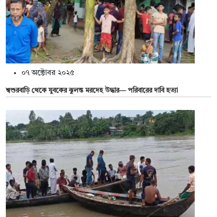
০৭ অক্টোবর ২০২৫
শ্বশুরবাড়ি থেকে যুবকের ঝুলন্ত মরদেহ উদ্ধার— পরিবারের দাবি হত্যা