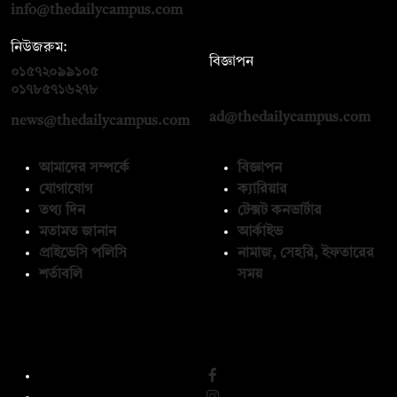
info@thedailycampus.com
নিউজরুম:
বিজ্ঞাপন
০১৫৭২০৯৯১০৫
,
০১৭১২১৩৬৫৯৩
০১৭৮৫৭১৬২৭৮
ad@thedailycampus.com
news@thedailycampus.com
আমাদের সম্পর্কে
বিজ্ঞাপন
যোগাযোগ
ক্যারিয়ার
তথ্য দিন
টেক্সট কনভার্টার
মতামত জানান
আর্কাইভ
প্রাইভেসি পলিসি
নামাজ, সেহরি, ইফতারের
শর্তাবলি
সময়
অনুসরণ করুন