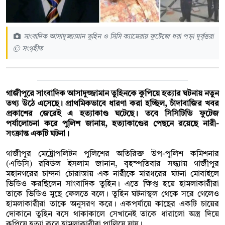
সাংবাদিক আসাদুজ্জামান তুহিন ও সিসি ক্যামেরায় ফুটেজে ধরা পড়া দুর্বৃত্তরা
© সংগৃহীত
গাজীপুরে সাংবাদিক আসাদুজ্জামান তুহিনকে কুপিয়ে হত্যার ঘটনায় নতুন
তথ্য উঠে এসেছে। প্রাথমিকভাবে ধারণা করা হচ্ছিল, চাঁদাবাজির খবর
প্রকাশের জেরেই এ হত্যাকাণ্ড ঘটেছে। তবে সিসিটিভি ফুটেজ
পর্যালোচনা করে পুলিশ জানায়, হত্যাকাণ্ডের পেছনে রয়েছে নারী-
সংক্রান্ত একটি ঘটনা।
গাজীপুর মেট্রোপলিটন পুলিশের অতিরিক্ত উপ-পুলিশ কমিশনার
(এডিসি) রবিউল ইসলাম জানান, বৃহস্পতিবার সন্ধ্যায় গাজীপুর
মহানগরের চান্দনা চৌরাস্তায় এক নারীকে মারধরের ঘটনা মোবাইলে
ভিডিও করছিলেন সাংবাদিক তুহিন। এতে ক্ষিপ্ত হয়ে হামলাকারীরা
তাকে ভিডিও মুছে ফেলতে বলে। তুহিন ঘটনাস্থল থেকে সরে গেলেও
হামলাকারীরা তাকে অনুসরণ করে। একপর্যায়ে কাছের একটি চায়ের
দোকানে তুহিন বসে থাকাকালে সেখানেই তাকে ধারালো অস্ত্র দিয়ে
কুপিয়ে হত্যা করে হামলাকারীরা পালিয়ে যায়।