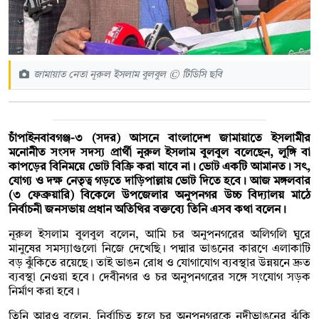
জামায়াত নেতা নূরুল ইসলাম বুলবুল © টিডিসি ছবি
চাঁপাইনবাবগঞ্জ-৩ (সদর) আসনে বাংলাদেশ জামায়াতে ইসলামীর
মনোনীত সংসদ সদস্য প্রার্থী নূরুল ইসলাম বুলবুল বলেছেন, লুঙ্গি বা
কাপড়ের বিনিময়ে ভোট বিক্রি করা যাবে না। ভোট একটি আমানত। সৎ,
যোগ্য ও দক্ষ নেতৃত্ব গড়তে দাড়িপাল্লায় ভোট দিতে হবে। আজ মঙ্গলবার
(৩ ফেব্রুয়ারি) বিকেলে উপজেলার অনুপনগর উচ্চ বিদ্যালয় মাঠে
নির্বাচনী জনসভায় প্রধান অতিথির বক্তব্যে তিনি এসব কথা বলেন।
নূরুল ইসলাম বুলবুল বলেন, আমি চর অনুপনগরের অলিগলি ঘুরে
মানুষের সমস্যাগুলো নিজে দেখেছি। পদ্মার ভাঙনের কারণে এলাকাটি
বড় ঝুঁকিতে রয়েছে। তাই ভাঙন রোধ ও যোগাযোগ ব্যবস্থার উন্নয়নে দ্রুত
ব্যবস্থা নেওয়া হবে। দেবীনগর ও চর অনুপনগরের সঙ্গে সংযোগ সড়ক
নির্মাণ করা হবে।
তিনি আরও বলেন, নির্বাচিত হলে চর অনুপনগরকে নদীভাঙনের ঝুঁকি