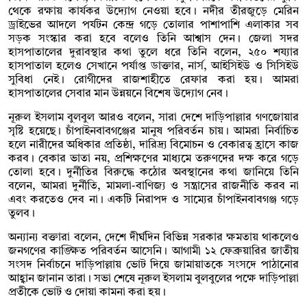
থেকে রক্ষায় কার্যকর উদ্যোগ নেওয়া হবে। নদীর তীরজুড়ে মেরিন
ড্রাইভের আদলে পর্যটন কেন্দ্র গড়ে তোলার পাশাপাশি এলাকার সব
সড়ক সংস্কার করা হবে বলেও তিনি আশ্বাস দেন। জেলা সদর
হাসপাতালের দুরাবস্থার কথা তুলে ধরে তিনি বলেন, ২৫০ শয্যার
হাসপাতাল হলেও সেখানে পর্যাপ্ত ডাক্তার, নার্স, আইসিইউ ও সিসিইউ
সুবিধা নেই। রোগীদের রাজশাহীতে রেফার করা হয়। আমরা
হাসপাতালের সেবার মান উন্নয়নে বিশেষ উদ্যোগ নেব।
নূরুল ইসলাম বুলবুল আরও বলেন, সারা দেশে দাড়িপাল্লার গণজোয়ার
সৃষ্টি হয়েছে। চাঁপাইনবাবগঞ্জের মানুষ পরিবর্তন চায়। আমরা নির্বাচিত
হলে নারীদের অধিকার প্রতিষ্ঠা, দারিদ্র্য বিমোচন ও বেকারত্ব হ্রাসে কাজ
করব। বেকার ভাতা নয়, প্রশিক্ষণের মাধ্যমে তরুণদের দক্ষ করে গড়ে
তোলা হবে। দুর্নীতির বিরুদ্ধে কঠোর অবস্থানের কথা জানিয়ে তিনি
বলেন, আমরা দুর্নীতি, মামলা-বাণিজ্য ও সন্ত্রাসের রাজনীতি করব না
এবং করতেও দেব না। একটি নিরাপদ ও সাম্যের চাঁপাইনবাবগঞ্জ গড়ে
তুলব।
অন্যান্য বক্তারা বলেন, দেশে দীর্ঘদিন বিভিন্ন সরকার ক্ষমতায় থাকলেও
জনগণের কাঙ্ক্ষিত পরিবর্তন আসেনি। আগামী ১২ ফেব্রুয়ারির জাতীয়
সংসদ নির্বাচনে দাড়িপাল্লায় ভোট দিয়ে জামায়াতকে সংসদে পাঠানোর
আহ্বান জানান তারা। সভা শেষে নূরুল ইসলাম বুলবুলের পক্ষে দাড়িপাল্লা
প্রতীকে ভোট ও দোয়া কামনা করা হয়।