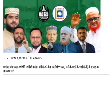
০৩ ফেব্রুয়ারি ২০২৬
জামায়াতের প্রার্থী তালিকায় রাবি-চবির আধিপত্য, ঢাবি-জাবি-জবি-ইবি থেকে
কতজন?