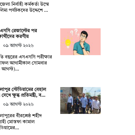
জেলা নির্বাহী কর্মকর্তা উম্মে
লিমা পর্যটকদের উদ্দেশে …
এসসি রেজাল্টের পর
্ষার্থীদের করণীয়
০৯ আগস্ট ২০২৬
তি বছরের এসএসসি পরীক্ষার
াফল আগামীকাল সোমবার
০ আগস্ট)…
াপুর স্টেডিয়ামের বেহাল
দেখে ক্ষুব্ধ প্রতিমন্ত্রী, ব…
০৯ আগস্ট ২০২৬
াপুরের বীরশ্রেষ্ঠ শহীদ
াহী মোস্তফা কামাল
েডিয়ামের…