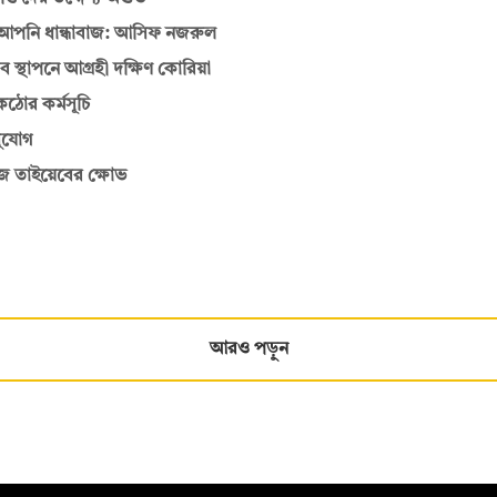
ে আপনি ধান্ধাবাজ: আসিফ নজরুল
াব স্থাপনে আগ্রহী দক্ষিণ কোরিয়া
কঠোর কর্মসূচি
সুযোগ
ইজ তাইয়েবের ক্ষোভ
আরও পড়ুন