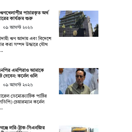
ঋণখেলাপীর পাচারকৃত অর্থ
ধারের কার্যক্রম শুরু
০৯ আগস্ট ২০২৬
দায়ী ঋণ আদায় এবং বিদেশে
ার করা সম্পদ উদ্ধারে যৌথ
…
এনপির এমপিরাও আমাকে
 দেবেন: কর্নেল ওলি
০৯ আগস্ট ২০২৬
ারেল ডেমোক্র্যাটিক পার্টির
ডিপি) চেয়ারম্যান কর্নেল
…
গঞ্জে লরি-ট্রাক-সিএনজির