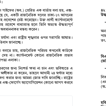
ি।
৪২ 
খান সাইফের (অব.) প্রেরিত এক বার্তায় বলা হয়, এক্স-
উদ্
 করছে যে, একটি রাজনৈতিক দলের ঢাকা-১৭ আসনের
রসহ প্রবেশের চেষ্টা করেছেন। উক্ত প্রার্থী ক্যান্টনমেন্টে
রসহ প্রবেশে বাধাপ্রাপ্ত হলে তিনি অত্যন্ত ঔদ্ধত্যপূর্ণ
ও অবমাননাকর মন্তব্য করেন।
অনা
পাচ
্যাদা এবং রাষ্ট্রীয় শৃঙ্খলার ওপর সরাসরি আঘাত।
তৎ
রতিবাদ জানাচ্ছে।
্টভাবে বলতে চায়, রাজনৈতিক পরিচয় কখনোই কাউকে
স দেয় না। ক্যান্টনমেন্ট কোনো রাজনৈতিক প্রভাব
বি
াপত্তা এলাকা।
ভোট
চরণের জন্য নিঃশর্ত ক্ষমা না চান এবং ভবিষ্যতে এ
ট অঙ্গীকার না করেন, তাহলে আগামী ২৪ ঘণ্টার মধ্যে
লিব
ষণা করার জন্য আমরা জোর দাবি জানাচ্ছি। রাষ্ট্রের
(এল
্রশ্নে এক্স-ফোর্সেস অ্যাসোসিয়েশন কোনো আপস করবে
(অ
হবি