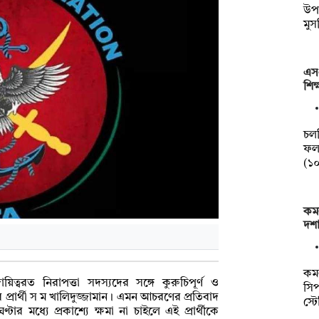
‎উপ
মুস
এস
শিক
চল
ফল
(১
কমল
দশা 
কমল
ায়িত্বরত নিরাপত্তা সদস্যদের সঙ্গে কুরুচিপূর্ণ ও
সিপ
্রার্থী স ম খালিদুজ্জামান। এমন আচরণের প্রতিবাদ
স্ট
র মধ্যে প্রকাশ্যে ক্ষমা না চাইলে এই প্রার্থীকে